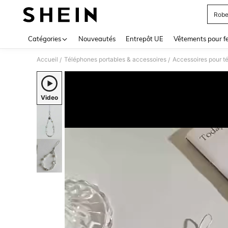
Robe
Use up 
Catégories
Nouveautés
Entrepôt UE
Vêtements pour 
Accueil
Téléphones portables & accessoires
Accessoires pour t
/
/
Video