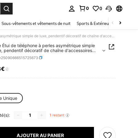
0
0
ouver. Press Enter to select.
Sous-vêtements et vêtements de nuit
Sports & Extérieur
Enfants
1 pièce Étui de téléphone à perles asymétrique simple de luxe, pendentif décoratif de chaîne d'accessoires universels pour femme
e Étui de téléphone à perles asymétrique simple
e, pendentif décoratif de chaîne d'accessoires
sels pour femme
w25090666515725673
8€
ICE AND AVAILABILITY
le Unique
té(s):
1 restant
AJOUTER AU PANIER