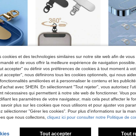
 cookies et des technologies similaires sur notre site web afin de vous 
andé et de vous offrir la meilleure expérience de navigation possibl
Crochet de tour de cou de téléphone en acier inoxydable à 360°, rondelle de coussinet en métal pour une attache de sangle de téléphone sécurisée
1/2 pièces Connecteur de tour de cou de téléphone en acier inoxydable rotatif à 360°, clip en métal ultra-fin convenant pour les coques de téléphone
Tout accepter" ou définir vos préférences de cookies à tout moment à vot
(1000+)
(
ut accepter", nous définirons tous les cookies optionnels, qui nous aide
2,74€
2,68€
Dès
Dès
es fonctionnalités améliorées et à personnaliser le contenu et les publici
les
d'achat avec SHEIN. En sélectionnant "Tout rejeter", vous autorisez l'uti
nt nécessaires qui permettent à notre site web de fonctionner. Vous po
ifiant les paramètres de votre navigateur, mais cela peut affecter le 
 savoir plus sur les cookies que nous utilisons et pour ajuster vos par
lez sélectionner "Gérer les cookies". Pour plus d'informations sur la ma
ées que nous collectons,
cliquez ici pour consulter notre Politique de con
kies
Tout accepter
Tout r