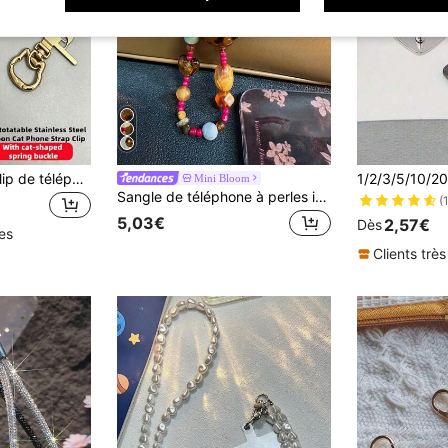
1 pièce/3 pièces Clip de téléphone 2-en-1 en acier inoxydable rotatif à 360° sans emmêlement + anneau à ressort tête de chat mignon, connecteur métallique durable, carte, rondelle, connecteur d'accessoire de téléphone, crochet fixe, support fixe, compatible avec sangle croisée, sangle de poignet et chaîne de téléphone, accessoire de téléphone universel
Mini Bloom
Sangle de téléphone à perles imprimée léopard rétro, élégante sangle de poignet courte, accessoire de suspension pour appareil photo pour femmes. Remarque : les couleurs des perles peuvent varier légèrement en raison des différences de lot.
(
5,03€
2,57€
Dès
les
Clients très