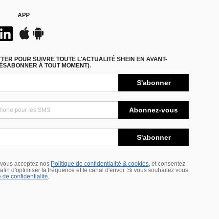
APP
ER POUR SUIVRE TOUTE L'ACTUALITÉ SHEIN EN AVANT-
DÉSABONNER À TOUT MOMENT).
S'abonner
Abonnez-vous
S'abonner
 vous acceptez nos
Politique de confidentialité & cookies
, et consentez
s afin d'optimiser la fréquence et le canal d'envoi. Si vous souhaitez vous
 de confidentialité
.