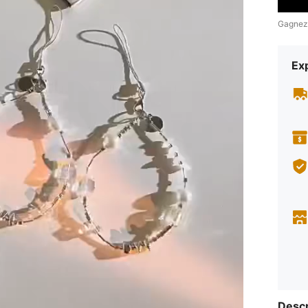
Gagnez
Exp
Descr