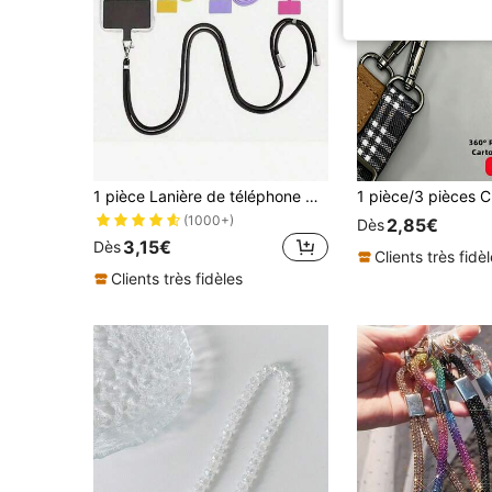
1 pièce Lanière de téléphone multifonctionnelle réglable en forme de macaron, détachable, colorée, pour porter autour du cou, porte-clés de téléphone, corde universelle, anti-perte, bandoulière croisée pour le ski, la course, la randonnée, les voyages et les activités de plein air
(1000+)
2,85€
Dès
3,15€
Dès
Clients très fidè
Clients très fidèles