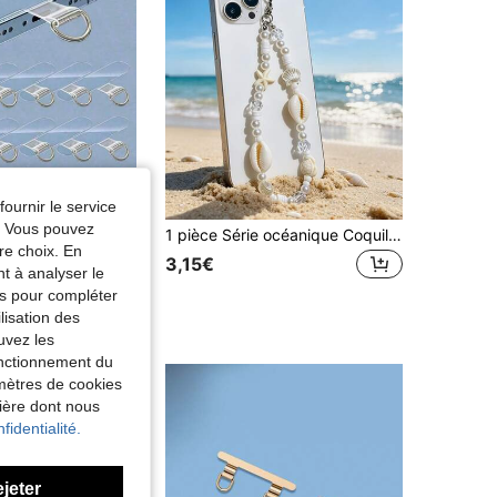
fournir le service
e. Vous pouvez
10 pièces Dragonne universelle pour téléphone, 2,4 pouces, sangle de cou amovible en nylon avec porte-cartes et patch boucle pour smartphone
1 pièce Série océanique Coquillage, étoile de mer, tortue Décoration de plage bohème, collier de perles de faux perles en argile souple, dragonne de téléphone, dragonne d'écouteur, accessoire de sac, cadeau pour les amis
re choix. En
1000+)
3,15€
nt à analyser le
tés pour compléter
lisation des
uvez les
fonctionnement du
amètres de cookies
nière dont nous
fidentialité.
ejeter