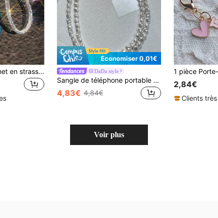
Économiser 0,01€
Dragonne de poignet en strass de luxe, décoration de poignet en strass de haute qualité, accessoire de téléphone anti-perte à la mode et durable (fait de strass à pointe, peut avoir un léger égrainage) Cadeau pour la mère, la famille, les amis, l'anniversaire, les vacances, charm de téléphone, chaîne de téléphone
DaDa style
Sangle de téléphone portable de luxe pour femmes, chaîne pour l'épaule, élégante et stylée chaîne à perles pour sac, sangle dorsale, tour de cou anti-perte universel avec clip. Cadeau pour la mère, la famille, les amis, l'anniversaire, les vacances, accessoire pour téléphone
2,84€
4,83€
4,84€
les
Clients très
Voir plus