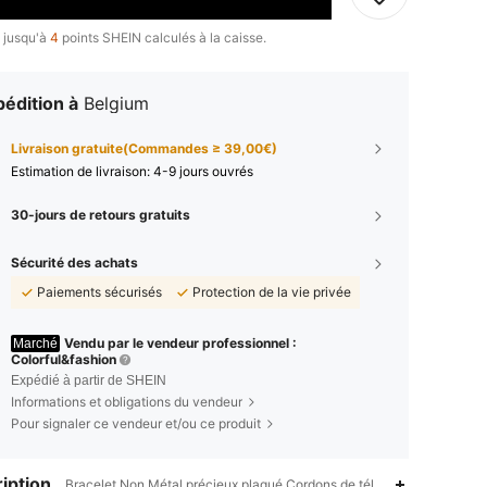
 jusqu'à
4
points SHEIN calculés à la caisse.
édition à
Belgium
Livraison gratuite(Commandes ≥ 39,00€)
Estimation de livraison:
4-9 jours ouvrés
30-jours de retours gratuits
Sécurité des achats
Paiements sécurisés
Protection de la vie privée
Vendu par le vendeur professionnel :
Marché
Colorful&fashion
Expédié à partir de SHEIN
Informations et obligations du vendeur
Pour signaler ce vendeur et/ou ce produit
iption
Bracelet,Non Métal précieux plaqué,Cordons de téléphone DIY