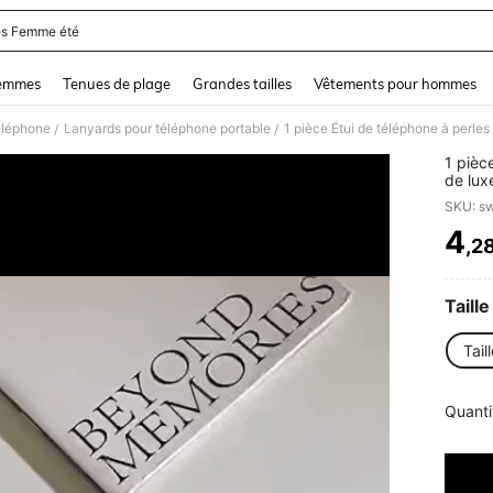
s Femme été
and down arrow keys to navigate search Dernière recherche and Rechercher et Tr
femmes
Tenues de plage
Grandes tailles
Vêtements pour hommes
éléphone
Lanyards pour téléphone portable
/
/
1 pièc
de lux
univer
SKU: s
4
,2
PR
Taille
Tail
Quanti