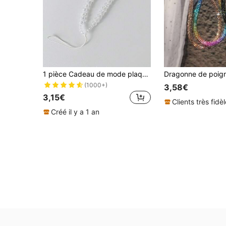
1 pièce Cadeau de mode plaqué coloré, lanière en verre transparent. Idéal pour la mère, la famille, les amis, les anniversaires, les vacances. Charm de téléphone, chaîne de téléphone
(1000+)
3,58€
3,15€
Clients très fidè
Créé il y a 1 an