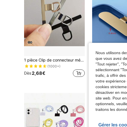
Nous utilisons des
que vous avez dem
1 pièce Clip de connecteur métallique pour étui de téléphone, pendentif crochet fin et durable de style zen, n'endommagera pas le téléphone
"Tout rejeter", "
(1000+)
3,58€
sélectionnant "To
2,68€
Dès
trafic, à offrir d
Clients très fidè
votre expérience 
cookies stricteme
désactiver en mod
site web. Pour en
optionnels, veuil
traitons les donn
Gérer les coo