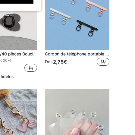
1/2/3/5/10/20/40 pièces Boucles adhésives métalliques en forme de cœur, convenant pour les accessoires de cordon de coque de téléphone DIY, les sangles de téléphone portable, en or, argent, noir et multicolore, les accessoires de quincaillerie de sac de coque de téléphone, les porte-clés, les anneaux de clé, les chaînes de smartphone, les accessoires décoratifs faits main, les sangles de smartphone, l'adhésif sans trace, les accessoires de marqueur, compatibles avec tous les modèles de téléphone portable de la série Android/Apple tels que 17/16/15 etc.
Cordon de téléphone portable avec pinces en acier inoxydable à double oreille, chaîne de suspension métallique, patch ultra-fin pour éviter la perte du téléphone, pièce de connexion solide. Composant de dragonne de téléphone de rechange, convient aux coques de téléphone avec de grands trous des deux côtés du port de charge.
1000+)
2,75€
Dès
 fidèles