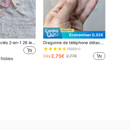
Économiser 0,02€
1 pièce Porte-clés 2-en-1 26 lettres + cœur rose avec fermoir homard, porte-clés petit cœur rose exquis et mignon/Porte-clés 26 lettres A-Z/Convient pour les sacs, portefeuilles et autres accessoires décoratifs à suspendre
Dragonne de téléphone détachable et colorée avec clip, convenant aux coques de téléphone, pièces de rechange de sangle robuste pour toutes les coques de téléphone, dragonne de téléphone de couleur unie avec clip, pouvant être utilisée comme porte-carte. Cadeau idéal pour la mère, la famille et les amis pour les anniversaires et les fêtes. Peut être utilisé comme charm ou chaîne de téléphone, accessoire de coque de téléphone.
(1000+)
2,75€
Dès
2,77€
 fidèles