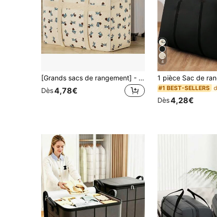
4
[Grands sacs de rangement] - Tissu en polyester épais et durable, motif chien mignon, pliable, gain d'espace, poignées pour organiser les bagages. Convient pour les voyages, les déménagements, les vêtements, la literie et plus encore.
#1 BEST-SELLERS
4,78€
Dès
4,28€
Dès