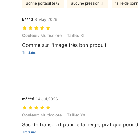
Bonne portabilité (2)
aucune pression (1)
taille de bonn
E***3
8 May,2026
Couleur: Multicolore, Taille: XL
Couleur:
Multicolore
Taille:
XL
Comme sur l'image très bon produit
Traduire
m***6
14 Jul,2026
Couleur: Multicolore, Taille: XXL
Couleur:
Multicolore
Taille:
XXL
Sac de transport pour le la neige, pratique pour
Traduire