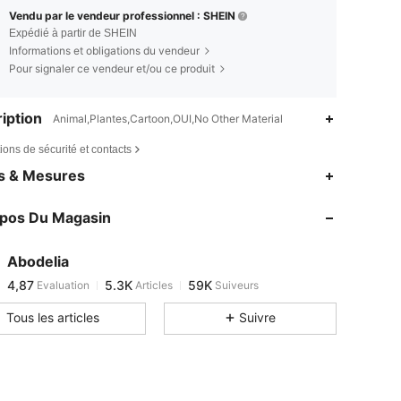
Vendu par le vendeur professionnel : SHEIN
Expédié à partir de SHEIN
Informations et obligations du vendeur
Pour signaler ce vendeur et/ou ce produit
iption
Animal,Plantes,Cartoon,OUI,No Other Material
ions de sécurité et contacts
4,87
5.3K
59K
es & Mesures
4,87
5.3K
59K
opos Du Magasin
4,87
5.3K
59K
4,87
5.3K
59K
Abodelia
4,87
5.3K
59K
Evaluation
Articles
Suiveurs
s***q
est en train de naviguer
4,87
5.3K
59K
Tous les articles
Suivre
4,87
5.3K
59K
4,87
5.3K
59K
4,87
5.3K
59K