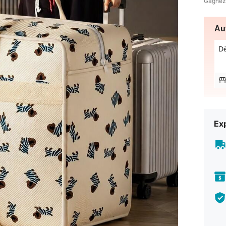
Gagnez
Au
D
Exp