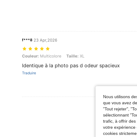
f***8
23 Apr,2026
Couleur: Multicolore, Taille: XL
Couleur:
Multicolore
Taille:
XL
Identique à la photo pas d odeur spacieux
Traduire
Nous utilisons des
que vous avez dem
Voir Plus D
"Tout rejeter", "
sélectionnant "To
trafic, à offrir d
votre expérience 
cookies stricteme