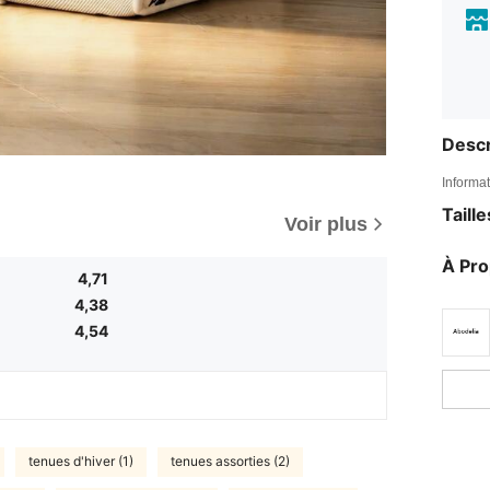
Descr
Informat
Taill
Voir plus
À Pr
4,71
4,38
4,54
tenues d'hiver (1)
tenues assorties (2)