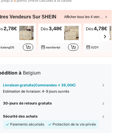
 jusqu'à
5
points SHEIN calculés à la caisse.
tres Vendeurs Sur SHEIN
Afficher tous les 4 vendeurs
2,78€
3,48€
4,78€
ès
Dès
Dès
balangDS
xiaodianlyt
SZDY
édition à
Belgium
Livraison gratuite(Commandes ≥ 39,00€)
Estimation de livraison:
4-9 jours ouvrés
30-jours de retours gratuits
Sécurité des achats
Paiements sécurisés
Protection de la vie privée