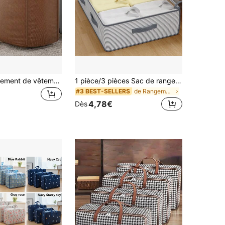
1 Sac de rangement de vêtements pliable grande capacité, sac de rangement pour bagages de déménagement, sac de rangement domestique, sac de rangement pour literie, sac de bagage de voyage, sac de rangement pour armoire, sac de rangement sous le lit, sac de rangement pour la rentrée scolaire, sac de rangement pour cadeaux de fête
1 pièce/3 pièces Sac de rangement sous le lit à grande capacité de 120 g avec motif rayé, sac de rangement sous le lit rectangulaire non tissé minimaliste de 120 g à très grande capacité, sac organisateur de vêtements avec grande ouverture et couvercle transparent, sac de rangement style tiroir pliable avec poignée, convient pour le stockage de literie et de vêtements, convient pour un usage domestique
de Rangement sous le lit
#3 BEST-SELLERS
4,78€
Dès