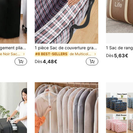
1 pièce Sac de rangement pliable portable en non-tissé avec fermeture éclair, organisateur de bagage noir. Solution de rangement pour vêtements de saison, couettes, décorations de Noël, équipement de voyage. Capacité extra-large, réutilisable, durable, léger, sac de transport tout-en-un
1 pièce Sac de couverture grande capacité, sac tissé, sac de déménagement, sac de rangement avec poignée renforcée, utilisé pour ranger les vêtements et la literie, matériau imperméable, organisateur de tiroir de garde-robe, sac de rangement cadeau de remise des diplômes, sac de rangement cadeau de fête
de Noir Sacs de rangement pliables
de Multicolore Sacs de rangement pliables
#8 BEST-SELLERS
5,63€
Dès
4,48€
Dès