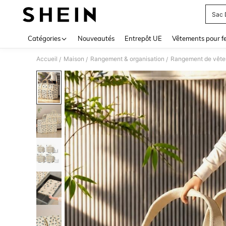
Sac 
Use up 
Catégories
Nouveautés
Entrepôt UE
Vêtements pour 
Accueil
Maison
Rangement & organisation
Rangement de vête
/
/
/