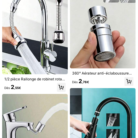
c***0
Couleur: Argent / Taille: Aérateur à bulles - Argent
tres
bien
facile
d
'
utilisation
Utile
(1)
s***6
Couleur: Argent / Taille: Taille Unique
j
’
adore
mon
article
h
â
te
de
tester
Utile
(0)
360° Aérateur anti-éclaboussures rotatif pour robinet de cuisine et de salle de bain, buse d'extension de robinet d'évier moderne, accessoires de lavage anti-éclaboussures, rallonge d'aérateur de robinet, rallonge rotative, structure en plastique durable, surface polie, convient aux robinets d'évier de cuisine et de salle de bain, idéal pour le lavage des légumes, des fruits et de la vaisselle, compatible avec les lave-vaisselle, améliorez votre robinet, idéal pour les cadeaux de fête et les rénovations domiciliaires
d***9
Couleur: Argent / Taille: Taille Unique
1/2 pièce Rallonge de robinet rotative à 360°, dispositif d'économie d'eau de robinet, buse filtrante anti-éclaboussures en acier inoxydable, booster de robinet, accessoire de robinet, 2 modes de débit d'eau, convient pour la salle de bain, les toilettes, la cuisine, la salle à manger, l'évier, le lavabo, ustensiles de cuisine, fournitures ménagères quotidiennes, accessoires de cuisine, accessoires de salle de bain, accessoire de robinet
2
Dès
,76€
Parfait
rien
à
dire
sur
l
’
article
2
Dès
,55€
Utile
(0)
l***a
Couleur: Argent / Taille: Taille Unique
top
bonne
qualit
é
Utile
(0)