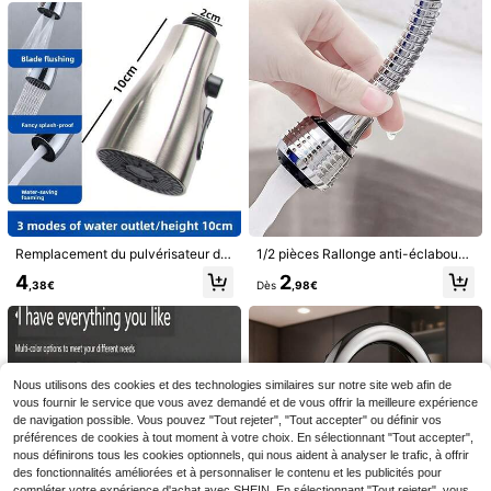
2
Dès
,67€
1 pièce Adaptateur de robinet multifonctionnel, 6 modes de sortie d'eau, convient pour la salle de bain, la baignoire, le lavabo, le robinet de cuisine, accessoire de remplacement pour robinet d'évier, essentiel pour la maison
(500+)
8
,14€
Remplacement du pulvérisateur de robinet de cuisine - Pulvérisateur de robinet escamotable, pulvérisateur de robinet extractible, tête de pulvérisateur de robinet de cuisine à double fonction, s'adapte uniquement à l'interface G1/2 de 2 cm, remplacement du pulvérisateur de robinet de cuisine à brosse extractible, buse de remplacement du pulvérisateur extérieur de l'évier, buse de tuyau de pulvérisateur de robinet de cuisine, articles de cuisine, accessoires de cuisine, outils de cuisine
1/2 pièces Rallonge anti-éclaboussures pour robinet de cuisine, adaptateur pivotant à 360° pour douchette universelle d'évier
4
2
,38€
Dès
,98€
1 pièce Rallonge de robinet avec tête de douche et protection anti-éclaboussures, flexible réglable/extensible, convient pour purificateur d'eau et robinet économiseur d'eau, applicable pour évier de cuisine, douche de salle de bain et usage extérieur
Nous utilisons des cookies et des technologies similaires sur notre site web afin de
3
,68€
vous fournir le service que vous avez demandé et de vous offrir la meilleure expérience
de navigation possible. Vous pouvez "Tout rejeter", "Tout accepter" ou définir vos
préférences de cookies à tout moment à votre choix. En sélectionnant "Tout accepter",
nous définirons tous les cookies optionnels, qui nous aident à analyser le trafic, à offrir
des fonctionnalités améliorées et à personnaliser le contenu et les publicités pour
compléter votre expérience d'achat avec SHEIN. En sélectionnant "Tout rejeter", vous