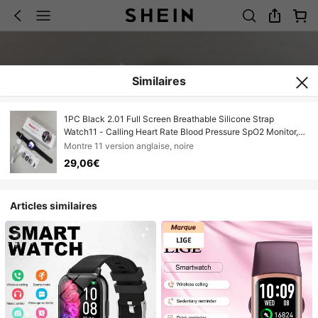
Similaires
1PC Black 2.01 Full Screen Breathable Silicone Strap
Watch11 - Calling Heart Rate Blood Pressure SpO2 Monitor,
110+ Sports Modes & Sleep Tracker, IP68 Waterproof & AI
Montre 11 version anglaise, noire
Voice Assistant, Father's Day Independence Day, Outdoor
29,06€
Running Hiking Gym Daily We
Articles similaires