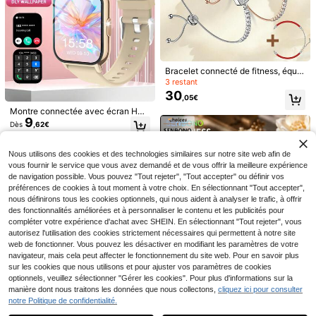
20
Bracelet connecté de fitness, équip
Coreblaze
é de 2 bracelets, podomètre, rechar
3 restant
4
Coreblaze T-shirt de sp
Entrepôt UE
ge magnétique USB, bracelet conn
30
,05€
ort à manches courtes pour homme
(1000+)
ecté pour femmes, fréquence cardi
2026 NOUVELLE Montre Connecté
s - Entraînement et gym et entraîne
aque, suivi du sommeil, podomètre,
9
7
Montre connectée avec écran HD,
e : Prend en charge les appels sans
,77€
,75€
ment, compression décontractée ab
cyclisme, course, bracelet de sport,
9
équipée d'un écran couleur incurvé
fil, le podomètre, le contrôle de la m
Dès
,62€
sorbant l'humidité, séchage rapide,
bracelet connecté, suivi de santé
LED haute définition, prend en char
usique, la photographie à distance, l
blanc, coupe slim, tricot à col rond,
ge plusieurs langues, écran tactile i
e réveil et une montre connectée m
haute élasticité - T-shirt athlétique
ntégral, lecteur de musique, fonctio
ultifonctionnelle. Compatible avec l
Nous utilisons des cookies et des technologies similaires sur notre site web afin de
minimaliste à col chemise pour hom
n d'appel, notification de messages
es téléphones Android/iOS, convien
vous fournir le service que vous avez demandé et de vous offrir la meilleure expérience
me, style petit ami, porter tous les jo
t aux hommes et aux femmes. Équip
de navigation possible. Vous pouvez "Tout rejeter", "Tout accepter" ou définir vos
urs, hauts ajustés, hauts d'entraîne
ée d'une batterie de 260mAh.
ment ajustés, respirants, t-shirt de c
préférences de cookies à tout moment à votre choix. En sélectionnant "Tout accepter",
ompression col ras-du-cou, léger
nous définirons tous les cookies optionnels, qui nous aident à analyser le trafic, à offrir
des fonctionnalités améliorées et à personnaliser le contenu et les publicités pour
compléter votre expérience d'achat avec SHEIN. En sélectionnant "Tout rejeter", vous
autorisez l'utilisation des cookies strictement nécessaires qui permettent à notre site
web de fonctionner. Vous pouvez les désactiver en modifiant les paramètres de votre
navigateur, mais cela peut affecter le fonctionnement du site web. Pour en savoir plus
sur les cookies que nous utilisons et pour ajuster vos paramètres de cookies
Montre connectée minimaliste SEN
optionnels, veuillez sélectionner "Gérer les cookies". Pour plus d'informations sur la
34
BONO pour femmes en or rose, desi
,98€
manière dont nous traitons les données que nous collectons,
cliquez ici pour consulter
gn de lunette polie, suivi de la sant
notre Politique de confidentialité.
Bracelet intelligent SENBONO,Suivi
é et du sommeil, suivi de la fréquen
Afficher les articles similaires en stock
Voir tout
26
d'activité pour homme&femme,Bra
ce cardiaque, suivi de l'oxygène sa
,98€