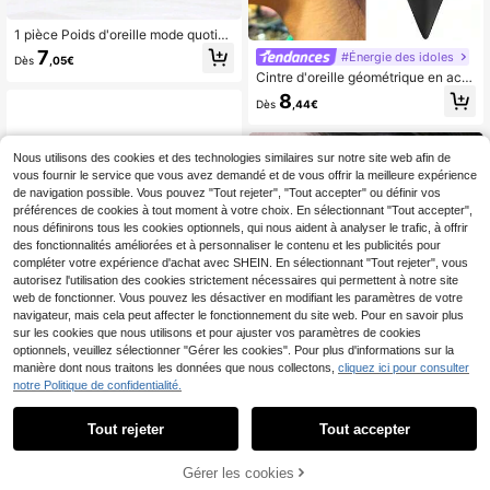
1 pièce Poids d'oreille mode quotidi
enne Pendentifs en acier inoxydabl
7
#Énergie des idoles
Dès
,05€
e 316 Tunnels Jauges pour bijoux d
Cintre d'oreille géométrique en acie
e piercing de lobe étiré
r inoxydable, 1 pièce, poids, jauges
8
Dès
,44€
d'oreille, bouchons, tunnels, boucle
s d'oreilles, extenseurs, civières, bij
oux pour le corps
Nous utilisons des cookies et des technologies similaires sur notre site web afin de
vous fournir le service que vous avez demandé et de vous offrir la meilleure expérience
de navigation possible. Vous pouvez "Tout rejeter", "Tout accepter" ou définir vos
préférences de cookies à tout moment à votre choix. En sélectionnant "Tout accepter",
nous définirons tous les cookies optionnels, qui nous aident à analyser le trafic, à offrir
des fonctionnalités améliorées et à personnaliser le contenu et les publicités pour
compléter votre expérience d'achat avec SHEIN. En sélectionnant "Tout rejeter", vous
autorisez l'utilisation des cookies strictement nécessaires qui permettent à notre site
web de fonctionner. Vous pouvez les désactiver en modifiant les paramètres de votre
navigateur, mais cela peut affecter le fonctionnement du site web. Pour en savoir plus
sur les cookies que nous utilisons et pour ajuster vos paramètres de cookies
optionnels, veuillez sélectionner "Gérer les cookies". Pour plus d'informations sur la
manière dont nous traitons les données que nous collectons,
cliquez ici pour consulter
notre Politique de confidentialité.
HENGKE 1 pièce Bague à charnière
Tout rejeter
Tout accepter
en acier inoxydable segment de 2 m
3
Dès
,85€
m, 2,5 mm, 3 mm pour piercing de s
black hole jewelry
eptum, lèvres, oreilles, cartilage du
Gérer les cookies
AJOUTER AU PANIER
corps
1 pièce Bouchon d'oreille en forme