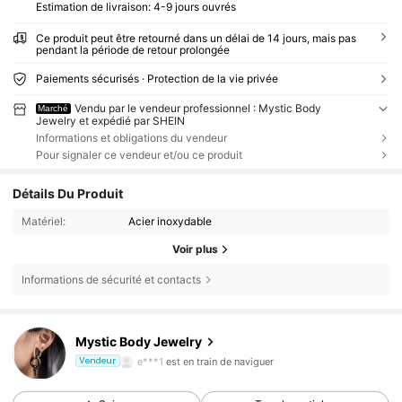
Estimation de livraison:
4-9 jours ouvrés
Ce produit peut être retourné dans un délai de 14 jours, mais pas
pendant la période de retour prolongée
Paiements sécurisés · Protection de la vie privée
Vendu par le vendeur professionnel : Mystic Body
Marché
Jewelry et expédié par SHEIN
Informations et obligations du vendeur
Pour signaler ce vendeur et/ou ce produit
Détails Du Produit
Matériel:
Acier inoxydable
Voir plus
Informations de sécurité et contacts
2.8K Suiveurs
4,86
Mystic Body Jewelry
2.8K Suiveurs
4,86
e***1
est en train de naviguer
Vendeur
2.8K Suiveurs
4,86