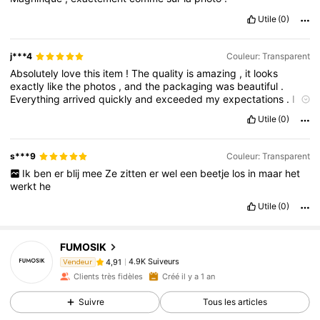
Utile
(0)
j***4
Couleur: Transparent
Absolutely
love
this
item
!
The
quality
is
amazing
,
it
looks
exactly
like
the
photos
,
and
the
packaging
was
beautiful
.
Everything
arrived
quickly
and
exceeded
my
expectations
.
I
would
definitely
recommend
this
to
others
and
would
happily
Utile
(0)
purchase
again
in
the
future
!
s***9
Couleur: Transparent
Ik
ben
er
blij
mee
Ze
zitten
er
wel
een
beetje
los
in
maar
het
werkt
he
Utile
(0)
4.9K Suiveurs
4,91
FUMOSIK
4.9K Suiveurs
4,91
Vendeur
r***4
est en train de naviguer
4.9K Suiveurs
4,91
Clients très fidèles
Créé il y a 1 an
4.9K Suiveurs
4,91
Suivre
Tous les articles