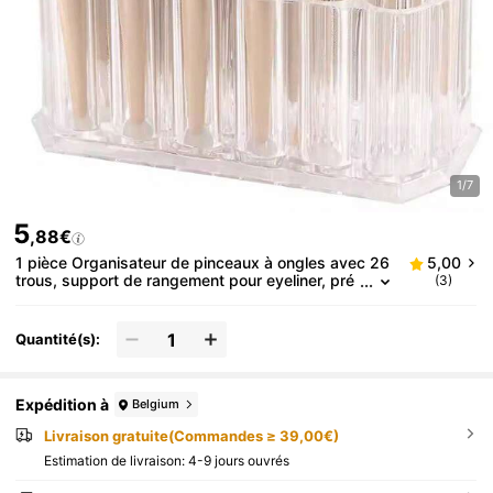
1/7
5
,88€
1 pièce Organisateur de pinceaux à ongles avec 26
5,00
trous, support de rangement pour eyeliner, pré
(3)
sentoir de rangement pour cosmétiques et styl
os. Présentoir acrylique pour pinceaux de maquillag
e. Accessoire pour manucure
Quantité(s):
Expédition à
Belgium
Livraison gratuite(Commandes ≥ 39,00€)
Estimation de livraison:
4-9 jours ouvrés