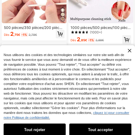
500 pièces/350 pièces/200 pièces
1000 pièces/500 pièces/100 pièce
Bâtonnet repoussoir de cuticules en
s/300 pièces Bâtons de nettoyage
(1000+)
2
Dès
,75€
-1%
2,78€
bois de 55 mm, bâtonnet de peintur
des ongles, pointes d'art des ongle
2
e pour la conception d'ongles, disso
s, outils de correction de vernis à on
Dès
,85€
-1%
2,88€
lvant pour vernis à ongles, bâtonnet
gles, fournitures et outils d'art des o
en bois d'oranger, outils de manucur
ngles, outils de retrait de colle pour
e, stickers pour ongles, épilation à l
extension de cils, consommables
Nous utilisons des cookies et des technologies similaires sur notre site web afin de
a cire, grattage, peinture
d'art des ongles, outils d'art des ong
vous fournir le service que vous avez demandé et de vous offrir la meilleure expérience
les (pour faux ongles)
de navigation possible. Vous pouvez "Tout rejeter", "Tout accepter" ou définir vos
préférences de cookies à tout moment à votre choix. En sélectionnant "Tout accepter",
nous définirons tous les cookies optionnels, qui nous aident à analyser le trafic, à offrir
des fonctionnalités améliorées et à personnaliser le contenu et les publicités pour
compléter votre expérience d'achat avec SHEIN. En sélectionnant "Tout rejeter", vous
autorisez l'utilisation des cookies strictement nécessaires qui permettent à notre site
web de fonctionner. Vous pouvez les désactiver en modifiant les paramètres de votre
navigateur, mais cela peut affecter le fonctionnement du site web. Pour en savoir plus
sur les cookies que nous utilisons et pour ajuster vos paramètres de cookies
optionnels, veuillez sélectionner "Gérer les cookies". Pour plus d'informations sur la
Coupe-ongles de style russe premi
manière dont nous traitons les données que nous collectons,
cliquez ici pour consulter
um, convenant pour retirer les envie
6
notre Politique de confidentialité.
,58€
s, conception de lame incurvée, ant
idérapant, lames fines et tranchante
s, outil de soin des ongles, en acier i
Tout rejeter
Tout accepter
noxydable 420J1