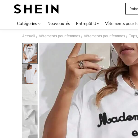
Robe
Use up 
Catégories
Nouveautés
Entrepôt UE
Vêtements pour 
Accueil
Vêtements pour femmes
Vêtements pour femmes
Tops,
/
/
/