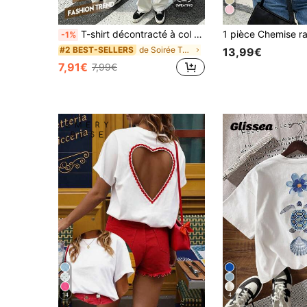
T-shirt décontracté à col rond et manches courtes pour femmes, noir, été, vacances, chic sans effort
-1%
de Soirée T-shirts pour femmes
#2 BEST-SELLERS
13,99€
7,91€
7,99€
14
4