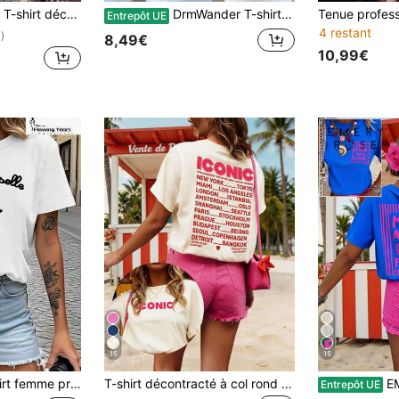
manches courtes avec imprimé floral et tortue de mer pour femmes, été
DrmWander T-shirt femme, t-shirt à manches courtes graphique de style décontracté de rue, Top d'été mignon
Entrepôt UE
4 restant
)
8,49€
10,99€
15
15
ond vintage slogan Mademoiselle En Baskets multi-couleurs lavable machine, tenue quotidienne
T-shirt décontracté à col rond et manches courtes avec imprimé lettres, printemps/été pour femmes
EMERY ROSE T-sh
Entrepôt UE