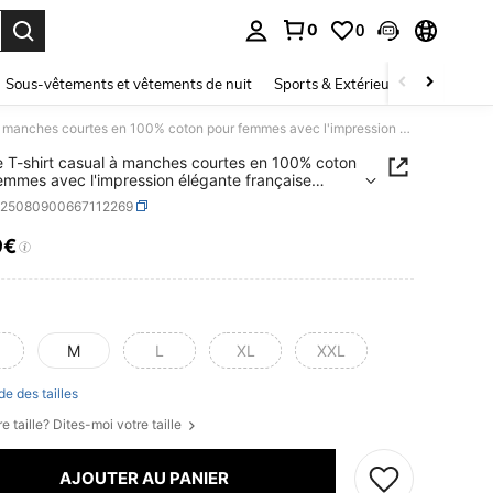
0
0
ouver. Press Enter to select.
Sous-vêtements et vêtements de nuit
Sports & Extérieur
Enfants
1 pièce T-shirt casual à manches courtes en 100% coton pour femmes avec l'impression élégante française "Mademoiselle En Baskets", plein d'énergie et de charme.
e T-shirt casual à manches courtes en 100% coton
emmes avec l'impression élégante française
oiselle En Baskets", plein d'énergie et de
z25080900667112269
e.
9€
ICE AND AVAILABILITY
M
L
XL
XXL
de des tailles
e taille? Dites-moi votre taille
AJOUTER AU PANIER