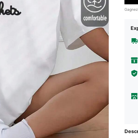
Gagnez
Exp
Descr