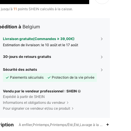
 jusqu'à
11
points SHEIN calculés à la caisse.
édition à
Belgium
Livraison gratuite(Commandes ≥ 39,00€)
Estimation de livraison:
le 10 août et le 17 août
30-jours de retours gratuits
Sécurité des achats
Paiements sécurisés
Protection de la vie privée
Vendu par le vendeur professionnel : SHEIN
Expédié à partir de SHEIN
Informations et obligations du vendeur
Pour signaler ce vendeur et/ou ce produit
iption
À enfiler,Printemps,Printemps/Été,Été,Lavage à la main ou nettoyage