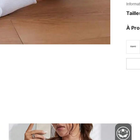
Informat
Taill
À Pr