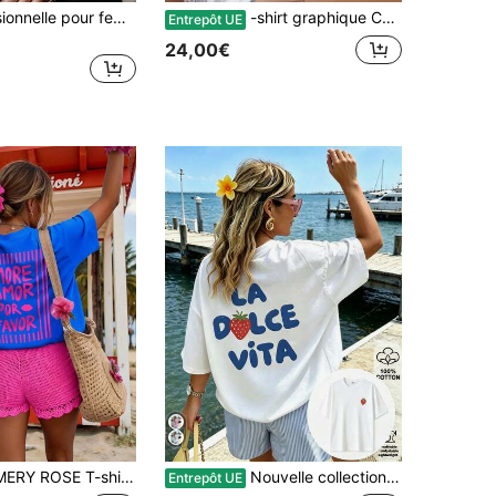
Tenue professionnelle pour femme, rentrée d'automne, col rond, coupe slim, manches pétales, patchwork
-shirt graphique ChristmasINAWLY avec imprimé de lettres, design épaules dénudé,-shirts graphiques pour femmes, Tops, article tendance
Entrepôt UE
24,00€
irt pour femmes, Top streetwear pour femmes, Style de rue, T-shirt à manches courtes avec imprimé graphique, Top d'été mignon
Nouvelle collection été 2026, T-shirt décontracté pour femmes à manches courtes avec imprimé citron "LA DOLCE VITA", épaules tombantes, col rond, idéal pour les vacances, style Y2K, streetwear d'
Entrepôt UE