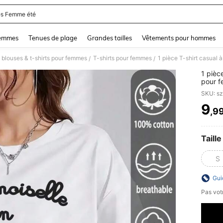
s Femme été
and down arrow keys to navigate search Dernière recherche and Rechercher et Tr
femmes
Tenues de plage
Grandes tailles
Vêtements pour hommes
 blouses & t-shirts pour femmes
T-shirts pour femmes
/
/
1 pièc
pour f
"Madem
SKU: s
charm
9
,9
PR
Taille
S
Gui
Pas votr