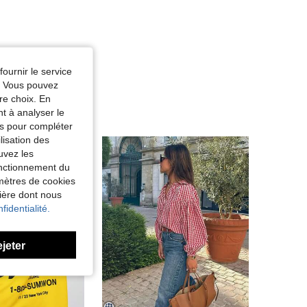
fournir le service
e. Vous pouvez
re choix. En
nt à analyser le
tés pour compléter
lisation des
uvez les
fonctionnement du
amètres de cookies
nière dont nous
fidentialité.
ejeter