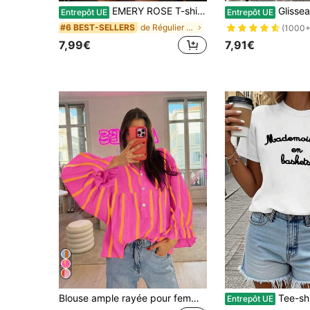
EMERY ROSE T-shirt décontracté à col rond et manches courtes pour femmes avec découpe en forme de cœur dans le dos
Glissea T-shirt décontracté à col rond et 
Entrepôt UE
Entrepôt UE
de Régulier T-shirts pour femmes
#6 BEST-SELLERS
(1000+
7,99€
7,91€
Blouse ample rayée pour femmes, chemise élégante avec grandes manches évasées, garniture à volants, convient pour le trajet, le port quotidien, la Saint-Valentin, le printemps/été
Tee-shirt femme printemps-été Casual 100% coton col r
Entrepôt UE