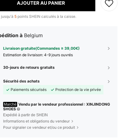
AJOUTER AU PANIER
 jusqu'à
5
points SHEIN calculés à la caisse.
édition à
Belgium
Livraison gratuite(Commandes ≥ 39,00€)
Estimation de livraison:
4-9 jours ouvrés
30-jours de retours gratuits
Sécurité des achats
Paiements sécurisés
Protection de la vie privée
Vendu par le vendeur professionnel : XINJINDONG
Marché
SHOES
Expédié à partir de SHEIN
Informations et obligations du vendeur
Pour signaler ce vendeur et/ou ce produit