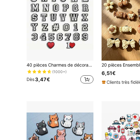
40 pièces Charmes de décoration DIY "To School" pour chaussures, accessoires pour sabots, chaussures de jardin et sandales
(1000+)
6,51€
3,47€
Dès
Clients très fidè