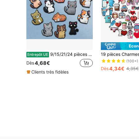
Écon
9/15/21/24 pièces Ensemble de breloques de chaussures série chat mignon, décorations de chaussures en PVC, accessoires de chaussures, idée cadeau pour anniversaire, Noël, Halloween, faveurs de fête
Entrepôt UE
(100+)
4,68€
Dès
4,34€
Dès
4,35€
Clients très fidèles