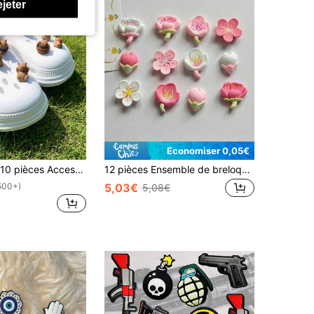
ejeter
Économiser 0,05€
es DIY Capybara pour chaussures sabots, Cadeaux parfaits pour la Saint-Valentin, Noël ou la rentrée scolaire; Convient pour les rendez-vous, les courses et les fêtes
12 pièces Ensemble de breloques pour chaussures Sakura et fleurs de pêcher, convient pour les sabots ajourés et les sandales de plage
5,03€
500+)
5,08€