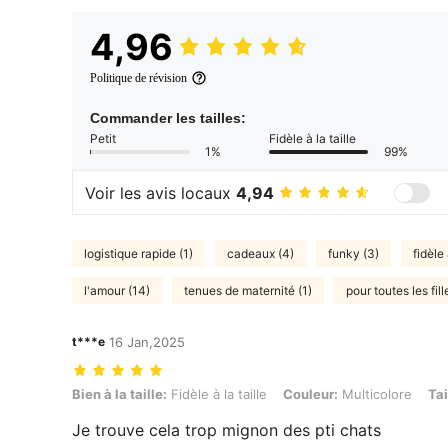
4,96
Politique de révision
Commander les tailles:
Petit
Fidèle à la taille
1%
99%
Voir les avis locaux
4,94
logistique rapide (1)
cadeaux (4)
funky (3)
fidèle
l'amour (14)
tenues de maternité (1)
pour toutes les fill
t***e
16 Jan,2025
Bien à la taille: Fidèle à la taille, Couleur: Multicolore, Taille: 19 pièc
Bien à la taille:
Fidèle à la taille
Couleur:
Multicolore
Tai
Je trouve cela trop mignon des pti chats