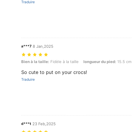
Traduire
a***7
8 Jan,2025
Bien à la taille: Fidèle à la taille, longueur du pied: 15.5 cm / 6.1 in, 
Bien à la taille:
Fidèle à la taille
longueur du pied:
15.5 cm 
So cute to put on your crocs!
Traduire
d***t
23 Feb,2025