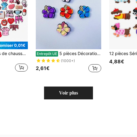
omiser 0,01€
19 pièces Charmes de chaussures série médecin, convient pour les sabots, les sandales, les motifs incluent médecin, infirmière, ambulance, bouteille de perfusion, internes, médicaments, masque, accessoires de chaussures de haute qualité populaires, cadeau parfait pour les adolescents, les hommes, les femmes et les adultes.
5 pièces Décorations de fleurs assorties pour sabots de mode DIY, convient pour les sabots, les bracelets, les cadeaux de fête, les accessoires de sandales mignonnes d'été Y2K
Entrepôt UE
4,88€
(1000+)
2,61€
Voir plus