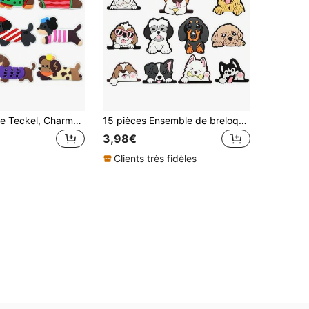
12 pièces Série Teckel, Charms de chaussures en matériau PVC souple - Design mignon de teckel, expression vive, portant des vêtements adorables, design antidérapant, décoration DIY, convient pour les sandales, les baskets, les bottes - Cadeaux de fête, design amusant, pendentif décoratif, beau cadeau, décoration de chaussures, décoration de chaussures d'Halloween, accessoires de Baskets, décoration de chaussures de Noël, décoration de sandales, cadeaux de fête, accessoires amusants
15 pièces Ensemble de breloques de chaussures mignonnes de chiot, décorations de chaussures en PVC, accessoires de breloques de chaussures, idée cadeau pour anniversaire, Noël, Halloween, faveurs de fête
3,98€
Clients très fidèles