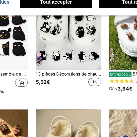
kies
Tout accepter
Tout r
7
tions de chaussures en PVC, accessoires de sac de plage, idée de cadeau pour l'anniversaire, Noël, fête d'Halloween
13 pièces Décorations de chaussures série noire chat noir DIY, sandales multifonctionnelles détachables, sabots, chaussures en gelée, boutons décoratifs pour chaussures de jardin, convient pour le port quotidien, les courses, les festivals, les fêtes, les voyages et les vacances
5/10 pièces Accessoir
Entrepôt UE
5,52€
(
3,64€
Dès
les