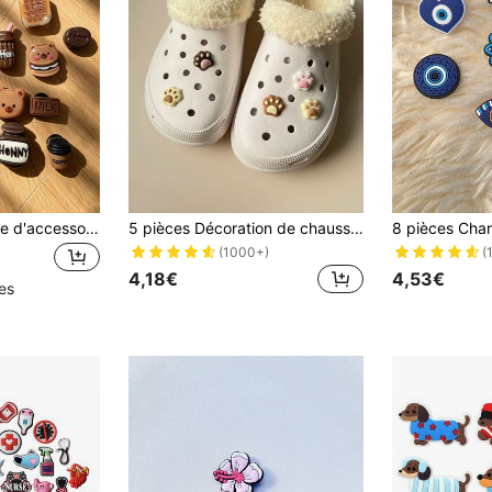
20 pièces Ensemble d'accessoires de chaussures en résine avec nœud cerise de dessin animé, ours café, fleur et bonbon de couleur café, décoration de chaussures DIY
5 pièces Décoration de chaussures en forme de patte
(1000+)
(
4,18€
4,53€
les