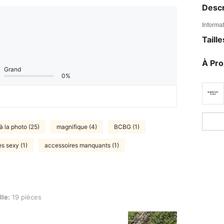
Descr
Informat
Taill
À Pr
Grand
0%
 à la photo (25)
magnifique (4)
BCBG (1)
es sexy (1)
accessoires manquants (1)
es
lle:
19 pièces