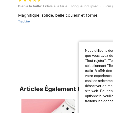
Bien à la taille: Fidèle à la taille, longueur du pied: 8.0 cm / 3.1 in, C
Bien à la taille:
Fidèle à la taille
longueur du pied:
8.0 cm /
Magnifique, solide, belle couleur et forme.
Traduire
Nous utilisons des
que vous avez dem
Voir Plus D
"Tout rejeter", "
sélectionnant "To
trafic, à offrir d
votre expérience 
cookies stricteme
désactiver en mod
Articles Également Consultés
site web. Pour en
optionnels, veuil
traitons les donn