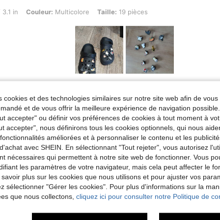
ouleur: Multicolore, Taille: 19 pièces
 3.1 in
Couleur:
Multicolore
Taille:
19 pièces
Utile (1)
 cookies et des technologies similaires sur notre site web afin de vous 
andé et de vous offrir la meilleure expérience de navigation possibl
'avis
Tout accepter" ou définir vos préférences de cookies à tout moment à vot
ut accepter", nous définirons tous les cookies optionnels, qui nous aide
es fonctionnalités améliorées et à personnaliser le contenu et les publici
d'achat avec SHEIN. En sélectionnant "Tout rejeter", vous autorisez l'uti
nt nécessaires qui permettent à notre site web de fonctionner. Vous po
ifiant les paramètres de votre navigateur, mais cela peut affecter le 
 savoir plus sur les cookies que nous utilisons et pour ajuster vos par
lez sélectionner "Gérer les cookies". Pour plus d'informations sur la ma
ées que nous collectons,
cliquez ici pour consulter notre Politique de con