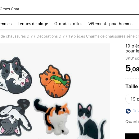
 Crocs Chat
and down arrow keys to navigate search Dernière recherche and Rechercher et Tr
femmes
Tenues de plage
Grandes tailles
Vêtements pour hommes
 de chaussures DIY
Décorations DIY
/
/
19 piè
pour l
haute 
SKU: s
PVC, p
plage,
5
,0
PR
les fe
Taille
19 
Gui
Quanti