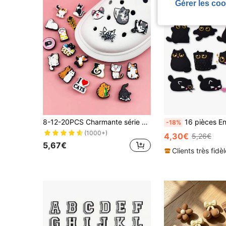
Gérer les coo
8-12-20PCS Charmante série de petits chats coquins avec thème de motifs charmants, conviennent pour la décoration de DIY de charmes de crocodile, étuis à stylo, sacs, accessoires de téléphones portables et cadeaux de soirée
16 pièces Ensemble de breloques de chaussures chat noir aux grands yeux mignon pour sabots, glissades à bulles, sandales. Décora
-18%
(1000+)
4,30€
5,26€
5,67€
Clients très fidè