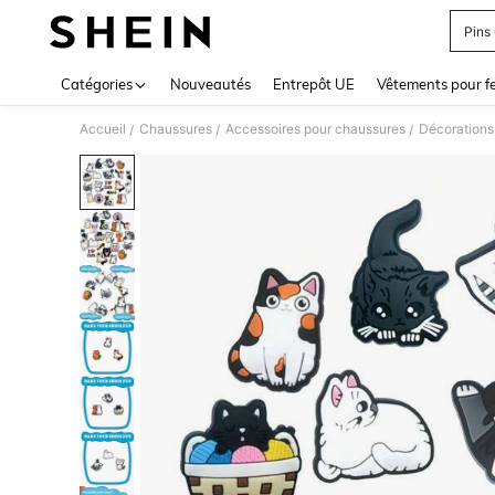
Pins
Use up 
Catégories
Nouveautés
Entrepôt UE
Vêtements pour 
Accueil
Chaussures
Accessoires pour chaussures
Décorations
/
/
/