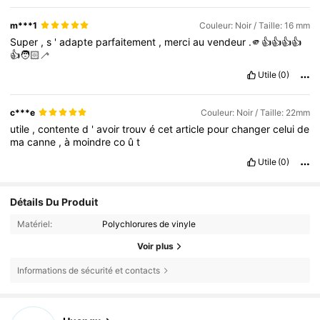
m***1
Couleur: Noir / Taille: 16 mm
Super
,
s
'
adapte
parfaitement
,
merci
au
vendeur
.🫵​👍​👍​👍​👍​
👍​🧑🏻‍🦯​
Utile
(0)
c***e
Couleur: Noir / Taille: 22mm
utile
,
contente
d
'
avoir
trouv
é
cet
article
pour
changer
celui
de
ma
canne
,
à
moindre
co
û
t
Utile
(0)
Détails Du Produit
Matériel:
Polychlorures de vinyle
Voir plus
Informations de sécurité et contacts