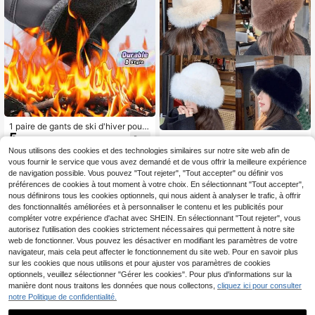
1 paire de gants de ski d'hiver pour
5
l'extérieur, gants coupe-vent chaud
1 pièce Bonnet chic d'hiver moelleu
,68€
s doublés de polaire, antidérapants
4
x pour femmes - Doux, moelleux et i
Nous utilisons des cookies et des technologies similaires sur notre site web afin de
,68€
et compatibles avec l'écran tactile,
solant avec protection des oreilles -
vous fournir le service que vous avez demandé et de vous offrir la meilleure expérience
unisexes, pour la conduite et le cycl
Léger, extensible et respirant en tiss
de navigation possible. Vous pouvez "Tout rejeter", "Tout accepter" ou définir vos
isme
u de polyester - Lavage en machin
préférences de cookies à tout moment à votre choix. En sélectionnant "Tout accepter",
e et facile à entretenir
nous définirons tous les cookies optionnels, qui nous aident à analyser le trafic, à offrir
des fonctionnalités améliorées et à personnaliser le contenu et les publicités pour
compléter votre expérience d'achat avec SHEIN. En sélectionnant "Tout rejeter", vous
autorisez l'utilisation des cookies strictement nécessaires qui permettent à notre site
web de fonctionner. Vous pouvez les désactiver en modifiant les paramètres de votre
navigateur, mais cela peut affecter le fonctionnement du site web. Pour en savoir plus
sur les cookies que nous utilisons et pour ajuster vos paramètres de cookies
optionnels, veuillez sélectionner "Gérer les cookies". Pour plus d'informations sur la
manière dont nous traitons les données que nous collectons,
cliquez ici pour consulter
notre Politique de confidentialité.