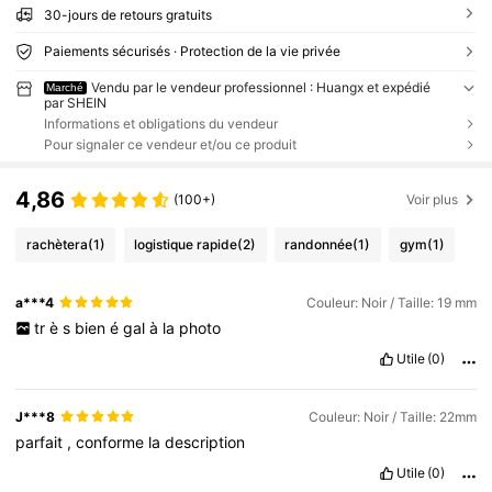
30-jours de retours gratuits
Paiements sécurisés · Protection de la vie privée
Vendu par le vendeur professionnel : Huangx et expédié
Marché
par SHEIN
Informations et obligations du vendeur
Pour signaler ce vendeur et/ou ce produit
4,86
(100+)
Voir plus
rachètera
(1)
logistique rapide
(2)
randonnée
(1)
gym
(1)
a***4
Couleur: Noir / Taille: 19 mm
tr
è
s
bien
é
gal
à
la
photo
Utile
(0)
J***8
Couleur: Noir / Taille: 22mm
parfait
,
conforme
la
description
Utile
(0)