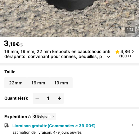
1/12
3
,18€
16 mm, 19 mm, 22 mm Embouts en caoutchouc anti
4,86
dérapants, convenant pour cannes, béquilles, p
(100+)
rotecteurs de terrasse, bâtons de randonnée et
de trekking, avec sangle
Taille
22mm
16 mm
19 mm
Quantité(s):
Expédition à
Belgium
Livraison gratuite(Commandes ≥ 39,00€)
Estimation de livraison:
4-9 jours ouvrés