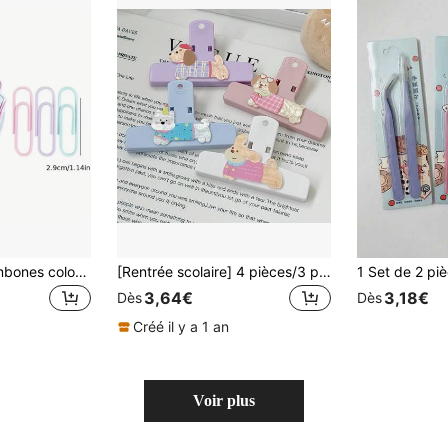
160 pièces de trombones colorés, fournitures de bureau et d'étude pratiques
[Rentrée scolaire] 4 pièces/3 pièces/2 pièces/1 pièce Pinces à longue queue de chiot couleur crème DIY, porte-documents de bureau, pince de planificateur minimaliste, pinces à longue queue de chiot mignon 4 couleurs, organisateur de papier de papeterie 1C
3,64€
3,18€
Dès
Dès
Créé il y a 1 an
Voir plus