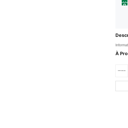
Descr
Informat
À Pr