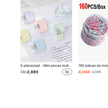
6 pièces/set - Mini pinces multifonctionnelles - Trombones mignons, pinces à notes, organisateurs de fiches/dossiers, fournitures de bureau, articles de papeterie à la mode, pinces de fixation fiables, essentiels pour les employés de bureau
2,88€
4,04€
Dès
4,08€