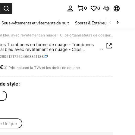
0
0
ouver. Press Enter to select.
Sous-vêtements et vêtements de nuit
Sports & Extérieur
Enfants
15 pièces Trombones en forme de nuage - Trombones en métal bleu avec revêtement en nuage - Clips organisateurs de dossiers de bureau - Trombones de papeterie mignons pour étudiants
ces Trombones en forme de nuage - Trombones
al bleu avec revêtement en nuage - Clips
sateurs de dossiers de bureau - Trombones de
s260512172624668851138
rie mignons pour étudiants
8€
ICE AND AVAILABILITY
Prix incluant la TVA et les droits de douane
de style:
le Unique