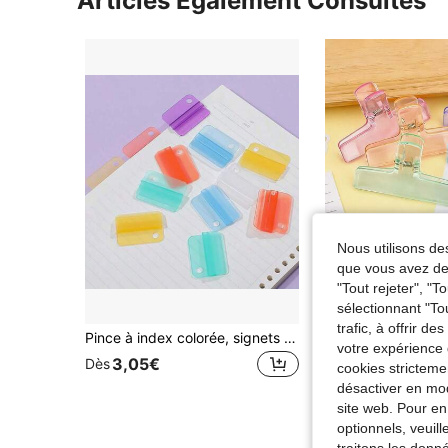
Articles Également Consultés
Nous utilisons des
que vous avez dem
"Tout rejeter", "
sélectionnant "To
trafic, à offrir d
Pince à index colorée, signets multifonctionnels, pinces de papeterie de haute qualité, idéaux pour organiser les dossiers, les documents et les examens
votre expérience 
3,05€
2,94€
Dès
cookies stricteme
désactiver en mod
site web. Pour en
optionnels, veuil