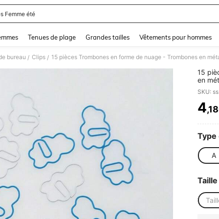
s Femme été
and down arrow keys to navigate search Dernière recherche and Rechercher et Tr
femmes
Tenues de plage
Grandes tailles
Vêtements pour hommes
 de bureau
Clips
/
/
15 piè
en mét
organi
SKU: s
papete
4
,1
PR
Type 
A
Taille
Tail