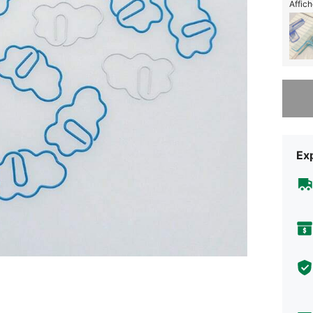
Affich
Désolés,
Exp