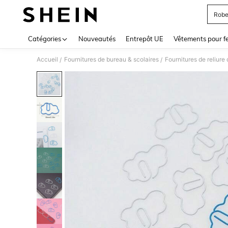
Robe
Use up 
Catégories
Nouveautés
Entrepôt UE
Vêtements pour 
Accueil
Fournitures de bureau & scolaires
Fournitures de reliure
/
/