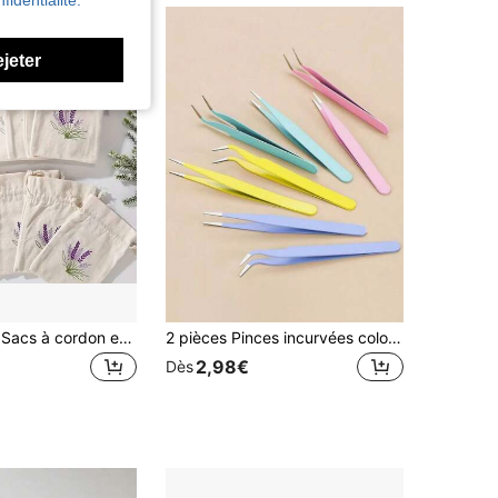
fidentialité.
ejeter
1/6/12 pièces Sacs à cordon en canevas de lin synthétique, sacs de sachet brodés de lavande, sacs parfumés vides, sacs de rangement pour fête, mariage, emballage cadeau et organisation, sacs d'emballage de rangement pour bijoux
2 pièces Pinces incurvées colorées en acier inoxydable pour l'art des ongles, l'application de strass, les extensions de cils, les outils DIY. Couleur aléatoire. Retour à l'école, fournitures scolaires
2,98€
Dès