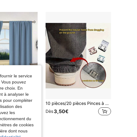
fournir le service
e. Vous pouvez
re choix. En
nt à analyser le
Économiser 0,39€
tés pour compléter
 non blanchissable, thème artistique de chambre à coucher, isolation thermique occultante enduite, réduction du bruit - idéal pour la chambre à coucher, le style campagnard et l'école pour un sommeil profond
10 pièces/20 pièces Pinces à coudre réglables en acier inoxydable, pinces transparentes blanches pour pantalons, manches, rideaux, dossiers, articles ménagers de couleur aléatoire
lisation des
3,50€
Dès
,48€
uvez les
fonctionnement du
amètres de cookies
nière dont nous