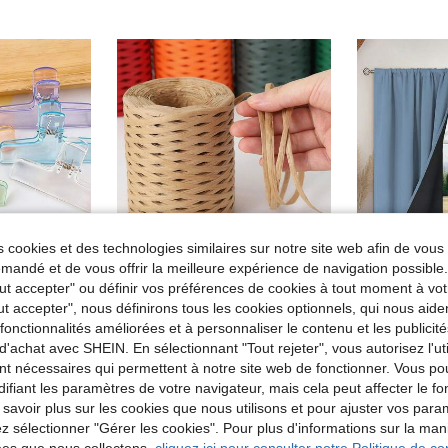
 cookies et des technologies similaires sur notre site web afin de vous 
andé et de vous offrir la meilleure expérience de navigation possibl
9
Tout accepter" ou définir vos préférences de cookies à tout moment à vot
ut accepter", nous définirons tous les cookies optionnels, qui nous aide
es fonctionnalités améliorées et à personnaliser le contenu et les publici
8/4/2 pièces Pinces en plastique acrylique transparent, pinces gelée, pinces photo multifonctionnelles, fournitures de bureau créatives, dossier d'examen, organisateur de factures/documents, fournitures scolaires
1/2 pièces (150/300M)/PC Corde en papier de raphia coloré de 4mm, convient pour les loisirs créatifs faits main, l'emballage de cadeaux, le tressage de chapeaux de paille, la décoration de bouquets, les accessoires de décoration pour fêtes et vacances, l'artisanat et les cadeaux, parfait pour l'anniversaire, Noël, Pâques, l'anniversaire, le Nouvel An, la Saint-Valentin, la fête de remise des diplômes, la pendaison de crémaillère
1 pièce Rideau thermique occultant - 99% polyester résistant aux UV, à passants pour tringle, tissage uni
-8%
d'achat avec SHEIN. En sélectionnant "Tout rejeter", vous autorisez l'uti
2,37€
Dès
4,09€
Dès
4
nt nécessaires qui permettent à notre site web de fonctionner. Vous po
ifiant les paramètres de votre navigateur, mais cela peut affecter le 
 savoir plus sur les cookies que nous utilisons et pour ajuster vos par
lez sélectionner "Gérer les cookies". Pour plus d'informations sur la ma