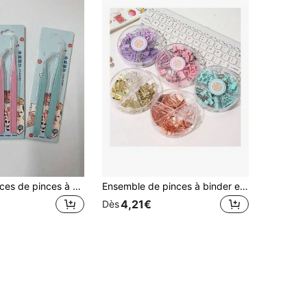
1 Set de 2 pièces de pinces à épiler en acier inoxydable (droites et courbes) Set de pinces à épiler pour cils, autocollants de pinces et clips de ruban adhésif, kit multifonction, papeterie, magazines de scrap DIY, albums photos, fournitures scolaires, outils à main pour macarons, pince à épiler de cuisine
Ensemble de pinces à binder et de trombones en métal multicolores, boîte de rangement compartimentée, kit d'outils de classement, papeterie de bureau et d'étude minimaliste et mignonne, pour l'organisation de documents
4,21€
Dès