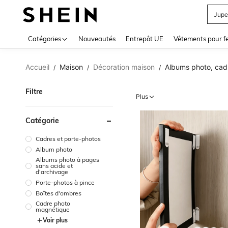
Jupe
Use up 
Catégories
Nouveautés
Entrepôt UE
Vêtements pour 
Accueil
Maison
Décoration maison
Albums photo, cadr
/
/
/
Filtre
Plus
Catégorie
Cadres et porte-photos
Album photo
Albums photo à pages
sans acide et
d'archivage
Porte-photos à pince
Boîtes d'ombres
Cadre photo
magnétique
Voir plus