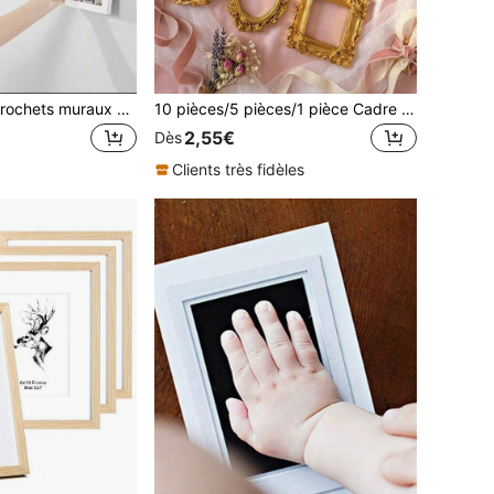
20/10/5 pièces Crochets muraux sans perçage, pinces en plastique invisibles et robustes, convenant pour accrocher des photos et des cadres, décoration de la maison et de l'exposition
10 pièces/5 pièces/1 pièce Cadre photo miniature de style européen vintage doré, accessoires de décoration pour bijoux, colliers et photographie de bijoux/Tableau décoratif suspendu/Cadre photo décoratif
2,55€
Dès
Clients très fidèles