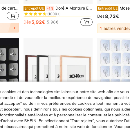
de Cadres et porte-photos
#7 BEST-SELLERS
1 Set Album de rangement de cartes photo A5 multifonctionnel premium, design d'album minimaliste, livre de rangement compact et durable, couverture de cahier à feuilles mobiles en PU, convient pour la planification quotidienne et les notes, fournitures de bureau, album de collection de billets et de cartes
Doré À Monture En Métal Acrylique Flottant Porte-photos , Moderne Cadre Décoratif
Mosearon 1/2/3 pièces Cadre photo en bois massif de c
Entrepôt UE
-1%
Entrepôt UE
(1000+)
de Cadres et porte-photos
de Cadres et porte-photos
#7 BEST-SELLERS
#7 BEST-SELLERS
8,73€
Dès
(1000+)
(1000+)
5,92€
Dès
5,98€
de Cadres et porte-photos
#7 BEST-SELLERS
1
autres vendeu
(1000+)
 cookies et des technologies similaires sur notre site web afin de vous 
andé et de vous offrir la meilleure expérience de navigation possibl
Tout accepter" ou définir vos préférences de cookies à tout moment à vot
ut accepter", nous définirons tous les cookies optionnels, qui nous aide
es fonctionnalités améliorées et à personnaliser le contenu et les publici
d'achat avec SHEIN. En sélectionnant "Tout rejeter", vous autorisez l'uti
nt nécessaires qui permettent à notre site web de fonctionner. Vous po