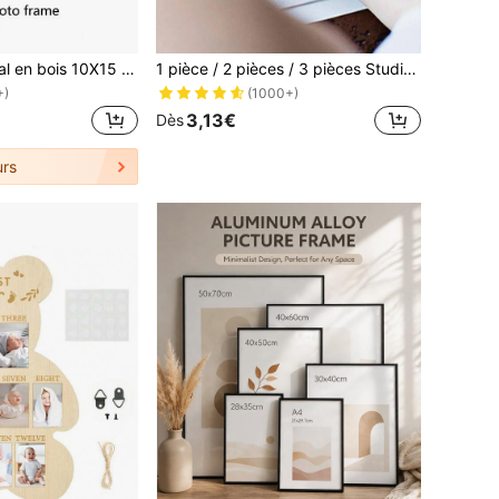
Cadre photo mural en bois 10X15 15X20 20X25 A4 Cadre photo couleur bois avec support Décoration photo Cadeau commémoratif
1 pièce / 2 pièces / 3 pièces Studio d'empreintes de mains et de pieds, tampon encreur, décoration pour album photo
+)
(1000+)
3,13€
Dès
rs