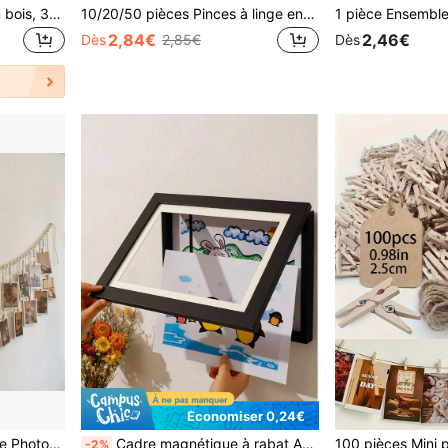
1/3 pièces Cadre photo en bois, 30x40cm/A3/A4 Cadre photo multi-tailles, Noir/Blanc/Couleur bois naturel au choix, Cadre mural pour impression d'art et photo, Papier photo non inclus, Le devant est en plastique et non en verre
10/20/50 pièces Pinces à linge en bois en forme de cœur, Pinces en bois pour clips photo, Mini pinces décoratives en bois, Pour l'artisanat, le séchage des vêtements, les dossiers photo, les faveurs de mariage, l'affichage des cartes postales, la décoration DIY, les pinces à linge, la décoration de mariage de la Saint-Valentin, la décoration de papeterie, gadgets utiles
2,84€
2,46€
Dès
2,85€
Dès
Économiser 0,24€
1 Pièce Ensemble De Cadre Photo De Style Bohème Avec Étagère D'affichage, 22 Clips Et Guirlande Florale, Pour La Décoration De Dortoir, De Salle De Classe Et De Chambre
Cadre magnétique à rabat A4 finition bois naturel, boîtier d'affichage résistant aux chocs à chargement frontal, changement facile sans outil, décoration de bureau moderne, vitrine pour documents
-2%