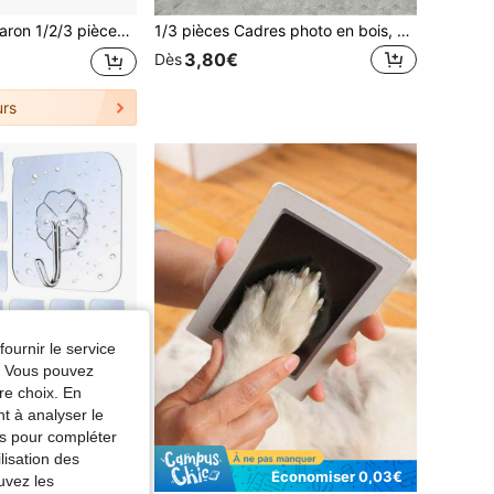
ouleur chêne, cadre mural décoratif moderne minimaliste, A4 avec support, peut être posé ou accroché, cadre pour œuvre d'art, 30x40cm, cadre en bois pur A3
1/3 pièces Cadres photo en bois, convenant pour un mur de photos, disponibles en tailles 10x15, 13x18, 15x20, 20x25 pouces, peuvent être posés sur un bureau ou accrochés au mur, convenant pour la décoration photo, les cadeaux commémoratifs, les cadeaux d'anniversaire, les cadeaux de remise de diplôme, etc.
3,80€
Dès
rs
fournir le service
e. Vous pouvez
re choix. En
nt à analyser le
tés pour compléter
lisation des
Économiser 0,03€
uvez les