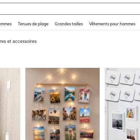
and down arrow keys to navigate search Dernière recherche and Rechercher et Tr
femmes
Tenues de plage
Grandes tailles
Vêtements pour hommes
es et accessoires