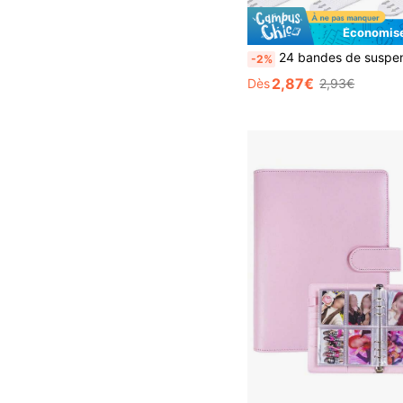
Économise
24 bandes de suspension d'image robustes - sans clous, sans dommages, retrait facile - 24 pièces po
-2%
2,87€
Dès
2,93€