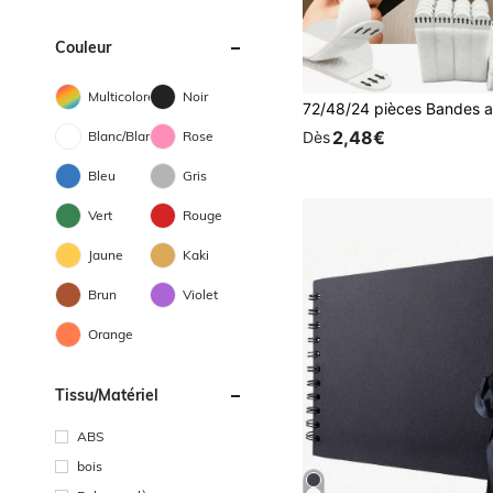
Couleur
Multicolore
Noir
2,48€
Blanc/Blanche
Rose
Dès
Bleu
Gris
Vert
Rouge
Jaune
Kaki
Brun
Violet
Orange
Tissu/matériel
ABS
bois