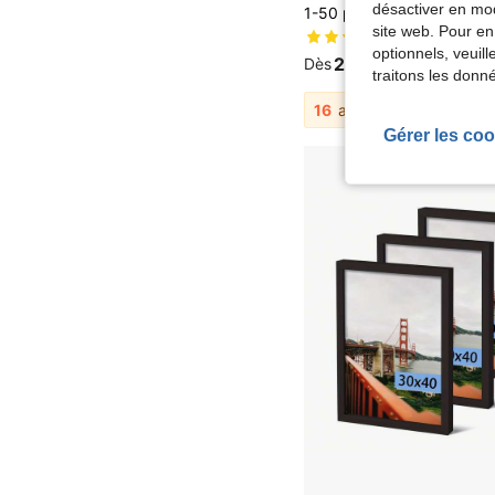
désactiver en mod
site web. Pour en
(500+)
optionnels, veuil
2,38€
Dès
traitons les donn
16
autres vendeurs
Gérer les coo