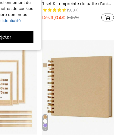
fonctionnement du
50 pièces Crochets muraux adhésifs ultra-résistants, supports muraux adhésifs, sans dommage, imperméables, capacité max. 15 kg, convient pour la salle de bain, la cuisine, les serviettes, les manteaux, les clés
1 set Kit empreinte de patte d'animal de compagnie, tampon de nettoyage, convient pour enregistrer les empreintes de croissance des animaux de compagnie, applicable pour les chats, les chiens et autres animaux de compagnie, convient pour commémorer la naissance, enregistrer les empreintes de croissance, peut être transformé en cadres photo, peut enregistrer la croissance, a une signification commémorative, convient comme cadeau pour diverses occasions, convient pour une utilisation intérieure et extérieure.
amètres de cookies
(500+)
nière dont nous
3,04€
Dès
3,07€
fidentialité.
ejeter
5