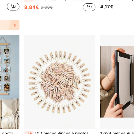
4,17€
8,84€
9,08€
1 Set Corde de suspension photo en bois avec pinces 3D, support d'affichage multi-photos, longueur personnalisable, gain de place, convient pour le dortoir, la chambre, le placard et la décoration murale, décoration de la maison, ornement décoratif
100 pièces Pinces à photos pour mariage, anniversaire, fête ; Pinces à mémo en bois colorées ; Décoration murale de photos DIY, convient pour la maison et la chambre à coucher ; Idéal pour exposer des artisanats, accrocher des peintures décoratives et des cartes postales ; 2,5 cm
-3%