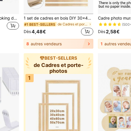
1 pièce Album de scrapbooking de 60 pages (30 feuilles), (noir, petit 8,3*5,7 pouces), album de scrapbooking en papier kraft pour livre d'or de mariage et anniversaire, scrapbooking familial DIY - pour papier artisanal DIY, cadeau de Noël
1 set de cadres en bois DIY 30x40, 40x50, 50*70 cm, convient pour les peintures à l'huile sur canevas, les cadres en bois de pin, les peintures murales, les cadres pour peinture de diamant, les bandes de bois à tenons et mortaises, les coups de pinceau épaissis, les cadres en soie tendue, les fournitures de pratique, les décorations de cadre intérieur en bois, convient pour le salon, la chambre à coucher et la décoration de la maison, les cadeaux d'anniversaire, les cadeaux de remise des diplômes. Ne comprend pas le verre et doit être assemblé à la main.
de Cadres et porte-photos
#1 BEST-SELLERS
(500
4,48€
2,58€
Dès
Dès
8
autres vendeurs
1
autres vendeu
BEST-SELLERS
de Cadres et porte-
photos
1