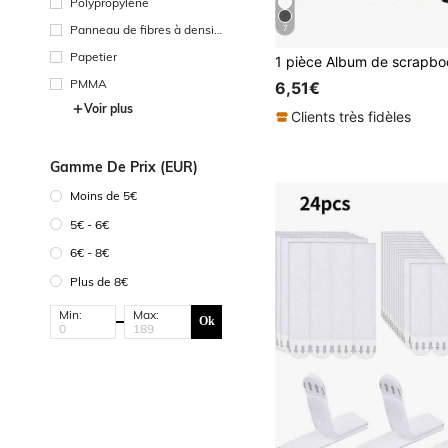
Polypropylène
Panneau de fibres à densit
7
é moyenne
Papetier
PMMA
6,51€
Voir plus
Clients très fidèles
Gamme De Prix (EUR)
Moins de 5€
5€ - 6€
6€ - 8€
Plus de 8€
Min:
Max:
Ok