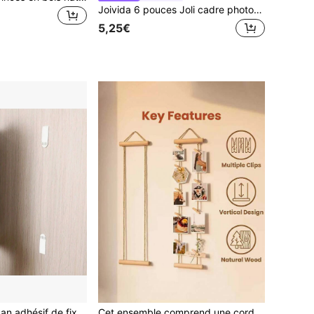
Joivida 6 pouces Joli cadre photo en plastique avec perles, cadre photo de bureau adorable, support de cadre décoratif, accessoire de décoration pour la maison Cadre de table, décoration de bureau rustique, accent moderne pour la maison, cadeau de pendaison de crémaillère, support d'affichage photo, style de papier prédéfini aléatoire
5,25€
12/24 pièces Ruban adhésif de fixation de cadre, installation sans dommage, autocollant magique double face, retrait et installation pratiques, convient pour les télécommandes, cadres photo, prises, etc.
Cet ensemble comprend une corde de suspension photo en bois avec des pinces en bois et un support d'affichage multi-photos, sans perçage requis, gain de place, convient pour le dortoir, la chambre, le bureau et la décoration murale, un article de décoration pour la maison et de suspension décorative.