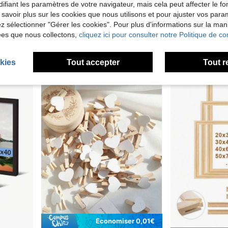
ifiant les paramètres de votre navigateur, mais cela peut affecter le 
1-50 pièces Crochets muraux adhésifs ultra-résistants pour accrocher des photos, des cadres, des sacs, des spatules de cuisine et plus encore - sans vis, lavables, réutilisables et sans perçage - idéaux pour la décoration et l'organisation de la maison
HIMEETIME 1/2/3/4/6 pièces Cadres photo en bois de chêne massif, tailles multiples A3/A4/30x40cm, blanc/noir/naturel/marron, cadre en bois minimaliste pour bureau et montage mural, décoration maison et bureau, convient pour les photos de famille, de voyage, de remise des diplômes, de mariage et les œuvres d'art, cadeau idéal
 savoir plus sur les cookies que nous utilisons et pour ajuster vos par
5,28€
2,44€
Dès
Dès
lez sélectionner "Gérer les cookies". Pour plus d'informations sur la ma
ées que nous collectons,
cliquez ici pour consulter notre Politique de con
2
autres vendeurs
kies
Tout accepter
Tout r
Économiser 0,01€