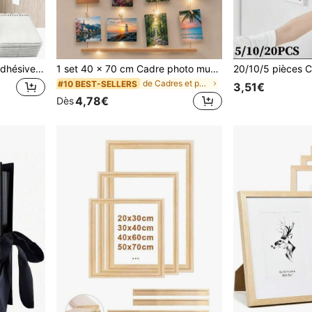
72/48/24 pièces Bandes adhésives auto-agrippantes pour accrocher des cadres, crochets adhésifs amovibles double face, crochets muraux imperméables et très collants pour accrocher des cadres, œuvres d'art, affiches, sans perçage ni dommage, fournitures de décoration pour la maison, la cuisine, la salle de bain, le bureau
1 set 40 x 70 cm Cadre photo mural à collage - 30/15 pinces et cordes réglables pour affichage de photos multiples - Système de cadre photo mural style nordique - Tableau mémoriel de Noël, décoration de maison pour les fêtes, collage photo du Nouvel An, art mural Instagrammable, affichage nordique d'hiver (éclairage non inclus)
de Cadres et porte-photos
#10 BEST-SELLERS
3,51€
4,78€
Dès