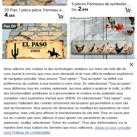
5 pièces Panneaux de symboles de
2
caméra souriante, panneaux de sur
Dès
,95€
2D Plat, 1 pièce pièce, Panneau ext
veillance vidéo intérieure et extérie
4
érieur & Décoration murale, Voiture
,58€
ure CCTV, 10 cm, alarme de maison
vintage de Los Angeles, Décoration
entreprise allée panneau de sécurit
5
nostalgique pour la maison, Style pl
é caméra CCTV (aucune alimentati
aque d'immatriculation, Panneau d
VENTUSAIL
on électrique requise)
e ville de vacances, Excellent cade
Teckwe Ventilateur de bureau porta
VENTUSAIL Short en co
Entrepôt UE
au pour les amis & la famille, Convi
9
ble élégant 2026 amélioré avec gra
ton pur texturé pour hommes, taille
ent pour le café, le garage, le jardin,
#2 BEST-SELLERS
de Décontracté - Vacances Décontracté Shorts pour
,82€
nde batterie et double moteur, petit
avec cordon de serrage et poches,
(Style aléatoire)
(500+)
climatiseur de maison, ventilateur d
décontracté, idéal pour les vacance
13
e refroidissement à 5 vitesses avec
s
,29€
flux d'air à 720°, ventilateur USB por
table pour bureau, voyage, campin
g, camping-car, cadeau de Noël et
de la Saint-Valentin, articles migno
Nous utilisons des cookies et des technologies similaires sur notre site web afin de
ns,
vous fournir le service que vous avez demandé et de vous offrir la meilleure expérience
de navigation possible. Vous pouvez "Tout rejeter", "Tout accepter" ou définir vos
préférences de cookies à tout moment à votre choix. En sélectionnant "Tout accepter",
Décoration murale en métal 2D plat
nous définirons tous les cookies optionnels, qui nous aident à analyser le trafic, à offrir
4
e, 1 pièce, poule de ferme vintage -
,74€
2D Plat, 1 pièce, Signalétique extéri
des fonctionnalités améliorées et à personnaliser le contenu et les publicités pour
panneau artistique de style rustiqu
4
eure & Décoration murale, Paysage
compléter votre expérience d'achat avec SHEIN. En sélectionnant "Tout rejeter", vous
,67€
e représentant une poule picorant l
désertique occidental & Éléments d
e sol, décoration durable 2D plate p
autorisez l'utilisation des cookies strictement nécessaires qui permettent à notre site
e cowboy, Décoration vintage pour
our intérieur/cuisine de ferme et sal
web de fonctionner. Vous pouvez les désactiver en modifiant les paramètres de votre
la maison, Style plaque d'immatricu
on, avec 6 designs de poules de co
navigateur, mais cela peut affecter le fonctionnement du site web. Pour en savoir plus
lation, Panneau de ville de vacanc
uleurs différentes, comprend le mat
sur les cookies que nous utilisons et pour ajuster vos paramètres de cookies
es, Excellent cadeau pour les amis
ériel d'installation facile, (style aléa
& la famille, Convient pour les café
optionnels, veuillez sélectionner "Gérer les cookies". Pour plus d'informations sur la
toire)
s, les garages, les jardins (Style alé
manière dont nous traitons les données que nous collectons,
cliquez ici pour consulter
atoire)
notre Politique de confidentialité.
Économiser 0,02€
Afficher les articles similaires en stock
Voir tout