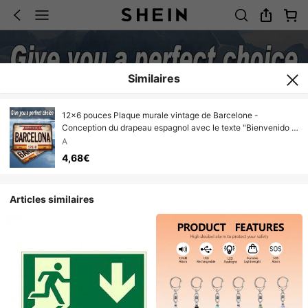
Similaires
12x6 pouces Plaque murale vintage de Barcelone -
Conception du drapeau espagnol avec le texte "Bienvenido A
Barcelona", panneau métallique rustique, décoration de
A
maison/garage/café/bar, sans alimentation électrique,
4,68€
décoration murale métallique facile à accrocher, décoration
de café
Articles similaires