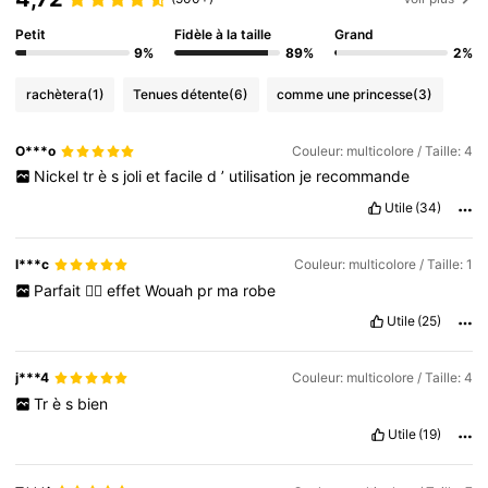
Petit
Fidèle à la taille
Grand
9%
89%
2%
rachètera
(1)
Tenues détente
(6)
comme une princesse
(3)
O***o
Couleur: multicolore / Taille: 4
Nickel
tr
è
s
joli
et
facile
d
’
utilisation
je
recommande
Utile
(34)
l***c
Couleur: multicolore / Taille: 1
Parfait
👍🏻
effet
Wouah
pr
ma
robe
Utile
(25)
j***4
Couleur: multicolore / Taille: 4
Tr
è
s
bien
Utile
(19)