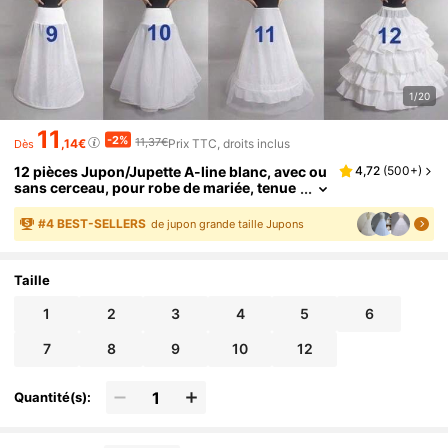
1/20
11
-2%
11,37€
,14€
Prix TTC, droits inclus
Dès
12 pièces Jupon/Jupette A-line blanc, avec ou
4,72
(
500+
)
sans cerceau, pour robe de mariée, tenue
d'automne pour femmes
#
4
BEST-SELLERS
de jupon grande taille Jupons
Taille
1
2
3
4
5
6
7
8
9
10
12
Quantité(s):