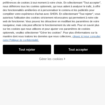
préférences de cookies à tout moment à votre choix. En sélectionnant "Tout accepter",
nous définirons tous les cookies optionnels, qui nous aident à analyser le trafic, à offrir
des fonctionnalités améliorées et à personnaliser le contenu et les publicités pour
compléter votre expérience d'achat avec SHEIN. En sélectionnant "Tout rejeter", vous
autorisez l'utilisation des cookies strictement nécessaires qui permettent à notre site
Jupon pour robe de mariée, jupon vi
web de fonctionner. Vous pouvez les désactiver en modifiant les paramètres de votre
ntage, robe d'automne pour femme
15
,52€
-1%
15,79€
pour Halloween
navigateur, mais cela peut affecter le fonctionnement du site web. Pour en savoir plus
sur les cookies que nous utilisons et pour ajuster vos paramètres de cookies
optionnels, veuillez sélectionner "Gérer les cookies". Pour plus d'informations sur la
manière dont nous traitons les données que nous collectons,
cliquez ici pour consulter
2 cerceaux Jupon de mariée blanc,
notre Politique de confidentialité.
Halloween
11
,14€
Tout rejeter
Tout accepter
Gérer les cookies
AJOUTER AU PANIER
1 pièce Accessoire de robe de mari
ée pour femme, jupon en tulle de for