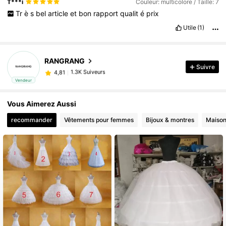
T***i
Couleur: multicolore / Taille: 7
Tr
è
s
bel
article
et
bon
rapport
qualit
é
prix
Utile
(1)
RANGRANG
1.3K Suiveurs
4,81
Suivre
p***3
est en train de naviguer
1.3K Suiveurs
Vendeur
4,81
Vous Aimerez Aussi
recommander
Vêtements pour femmes
Bijoux & montres
Maiso