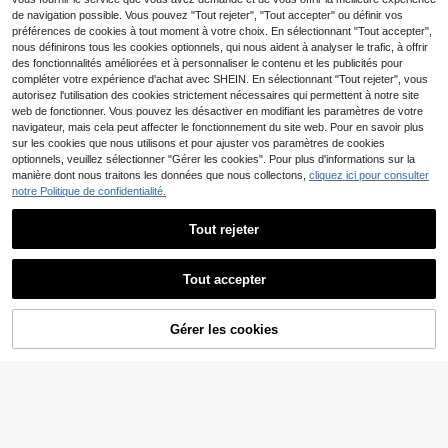
tilisables, pour débutants, DIY à la
de navigation possible. Vous pouvez "Tout rejeter", "Tout accepter" ou définir vos
maison, convient pour le quotidien, l
préférences de cookies à tout moment à votre choix. En sélectionnant "Tout accepter",
es voyages, les mariages, les rende
nous définirons tous les cookies optionnels, qui nous aident à analyser le trafic, à offrir
z-vous, les fêtes et les festivals, ca
des fonctionnalités améliorées et à personnaliser le contenu et les publicités pour
deau idéal pour Noël et Halloween
compléter votre expérience d'achat avec SHEIN. En sélectionnant "Tout rejeter", vous
autorisez l'utilisation des cookies strictement nécessaires qui permettent à notre site
web de fonctionner. Vous pouvez les désactiver en modifiant les paramètres de votre
navigateur, mais cela peut affecter le fonctionnement du site web. Pour en savoir plus
sur les cookies que nous utilisons et pour ajuster vos paramètres de cookies
optionnels, veuillez sélectionner "Gérer les cookies". Pour plus d'informations sur la
manière dont nous traitons les données que nous collectons,
cliquez ici pour consulter
notre Politique de confidentialité.
Tout rejeter
Tout accepter
Gérer les cookies
AJOUTER AU PANIER