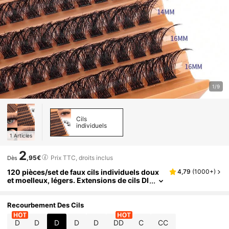
1/9
Cils
individuels
1
Articles
2
,95€
Prix TTC, droits inclus
Dès
120 pièces/set de faux cils individuels doux
4,79
(
1000+
)
et moelleux, légers. Extensions de cils DI
Y pour une utilisation à domicile, 120/19
2/200/216/240/270/448/570/640 pièces
Recourbement Des Cils
D
D
D
D
D
DD
C
CC