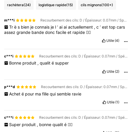
rachètera
(24)
logistique rapide
(15)
cils mignons
(100+)
m***i
Recourbement des cils: D / Épaisseur: 0.07mm / Spécifications générales: Plateau flash 1 pièces
Tr
è
s
bien
je
connais
je
l
’
ai
ai
actuellement
,
c
’
est
top
cars
assez
grande
bande
donc
facile
et
rapide
👍🏽
Utile
(4)
c***i
Recourbement des cils: D / Épaisseur: 0.07mm / Spécifications générales: Plateau flash 1 pièces
Bonne
produit
,
qualit
é
supper
Utile
(2)
p***d
Recourbement des cils: D / Épaisseur: 0.07mm / Spécifications générales: Plateau flash 1 pièces
Achet
é
pour
ma
fille
qui
semble
ravie
Utile
(1)
c***i
Recourbement des cils: D / Épaisseur: 0.07mm / Spécifications générales: Plateau flash 1 pièces
Super
produit
,
bonne
qualit
é
👍🏻