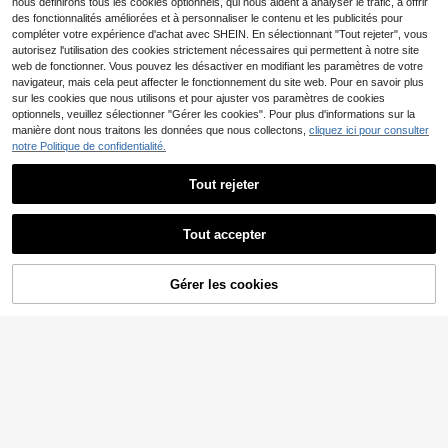
nous définirons tous les cookies optionnels, qui nous aident à analyser le trafic, à offrir
des fonctionnalités améliorées et à personnaliser le contenu et les publicités pour
compléter votre expérience d'achat avec SHEIN. En sélectionnant "Tout rejeter", vous
autorisez l'utilisation des cookies strictement nécessaires qui permettent à notre site
web de fonctionner. Vous pouvez les désactiver en modifiant les paramètres de votre
navigateur, mais cela peut affecter le fonctionnement du site web. Pour en savoir plus
sur les cookies que nous utilisons et pour ajuster vos paramètres de cookies
optionnels, veuillez sélectionner "Gérer les cookies". Pour plus d'informations sur la
manière dont nous traitons les données que nous collectons,
cliquez ici pour consulter
notre Politique de confidentialité.
Parfum Rose Frais Léger 30ml, Sent
Tout rejeter
eur Unique, Fragrance Naturelle Lo
5
,63€
ngue Durée, Élégant Charmant Séd
uisant, Convient pour le Corps Quot
idien et Derrière les Oreilles
Tout accepter
100ml Brume capillaire à l'eau de ri
Gérer les cookies
AJOUTER AU PANIER
z et romarin, nourrit les racines jusq
5
,67€
u'aux pointes, cheveux lisses et flui
des, parfum rafraîchissant, huile ess
entielle de romarin et de riz, ingrédi
ents doux, relaxant et énergisant, c
onvient pour le bureau et la maison