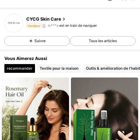
CYCG Skin Care
3.1K Suiveurs
4,68
m***a
est en train de naviguer
Vendeur
3.1K Suiveurs
4,68
Suivre
Tous les articles
3.1K Suiveurs
4,68
3.1K Suiveurs
4,68
Vous Aimerez Aussi
recommander
Textile pour la maison
Outils & amélioration de l'habit