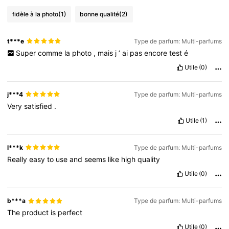
fidèle à la photo
(1)
bonne qualité
(2)
t***e
Type de parfum: Multi-parfums
Super
comme
la
photo
,
mais
j
’
ai
pas
encore
test
é
Utile
(0)
j***4
Type de parfum: Multi-parfums
Very
satisfied
.
Utile
(1)
l***k
Type de parfum: Multi-parfums
Really
easy
to
use
and
seems
like
high
quality
Utile
(0)
b***a
Type de parfum: Multi-parfums
The
product
is
perfect
Utile
(0)