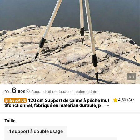
1/11
6
,90€
Aucun droit de douane supplémentaire
Dès
120 cm Support de canne à pêche mul
4,50
(
8
)
Entrepôt UE
tifonctionnel, fabriqué en matériau durable, p
liable et portable, structure triangulaire se te
nant fermement au sol, convient à diverses positi
ons de canne, idéal pour la pêche
Taille
1 support à double usage