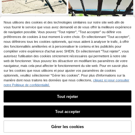
Support de canne à pêche réglable
en aluminium, portable et pliable, su
Nous utilisons des cookies et des technologies similaires sur notre site web afin de
6
Dès
,87€
pport de canne à pêche triangulair
vous fournir le service que vous avez demandé et de vous offrir la meilleure expérience
e, peut contenir plusieurs cannes à
de navigation possible. Vous pouvez "Tout rejeter", "Tout accepter" ou définir vos
pêche, robuste et durable, convient
préférences de cookies à tout moment à votre choix. En sélectionnant "Tout accepter",
pour les lacs, les rivières, la pêche à
nous définirons tous les cookies optionnels, qui nous aident à analyser le trafic, à offrir
la ligne, support de pêche stable en
des fonctionnalités améliorées et à personnaliser le contenu et les publicités pour
extérieur sur la rive
compléter votre expérience d'achat avec SHEIN. En sélectionnant "Tout rejeter", vous
autorisez l'utilisation des cookies strictement nécessaires qui permettent à notre site
2 pièces Support de canne à pêche
web de fonctionner. Vous pouvez les désactiver en modifiant les paramètres de votre
pour voiture avec sangle en nylon,
7
navigateur, mais cela peut affecter le fonctionnement du site web. Pour en savoir plus
,01€
support de rangement de canne à p
sur les cookies que nous utilisons et pour ajuster vos paramètres de cookies
êche réglable pour voiture, convien
optionnels, veuillez sélectionner "Gérer les cookies". Pour plus d'informations sur la
t pour SUV, voiture de voyage et be
rline grande/petite, voyage de pêch
manière dont nous traitons les données que nous collectons,
cliquez ici pour consulter
e en autonomie, pêche en eau douc
notre Politique de confidentialité.
e/eau salée
Tout rejeter
Tout accepter
Sougayilang Fishing
Gérer les cookies
CRAQUEZ DES MAINTENANT
AJOUTER AU PANIER
SOUGAYILANG Sac de rangement
pliable pour canne à pêche, organis