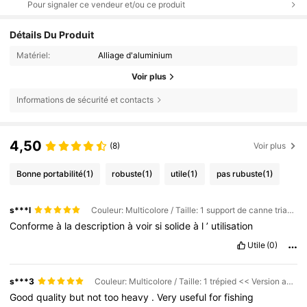
Pour signaler ce vendeur et/ou ce produit
Détails Du Produit
Matériel:
Alliage d'aluminium
Voir plus
Informations de sécurité et contacts
4,50
(8)
Voir plus
Bonne portabilité
(1)
robuste
(1)
utile
(1)
pas rubuste
(1)
s***l
Couleur: Multicolore / Taille: 1 support de canne triangulaire 120 cm (argenté)
Conforme
à
la
description
à
voir
si
solide
à
l
’
utilisation
Utile
(0)
s***3
Couleur: Multicolore / Taille: 1 trépied << Version améliorée et renforcée »
Good
quality
but
not
too
heavy
.
Very
useful
for
fishing