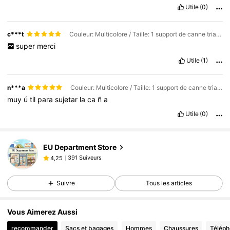
Utile
(0)
c***t
Couleur: Multicolore / Taille: 1 support de canne triangulaire 120 cm (argenté)
super
merci
Utile
(1)
n***a
Couleur: Multicolore / Taille: 1 support de canne triangulaire 120 cm (argenté)
muy
ú
til
para
sujetar
la
ca
ñ
a
Utile
(0)
391 Suiveurs
4,25
EU Department Store
391 Suiveurs
4,25
391 Suiveurs
4,25
Suivre
Tous les articles
391 Suiveurs
4,25
Vous Aimerez Aussi
recommander
Sacs et bagages
Hommes
Chaussures
Téléph