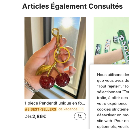
Articles Également Consultés
Nous utilisons des
que vous avez dem
"Tout rejeter", "
sélectionnant "To
trafic, à offrir d
1 pièce Pendentif unique en forme de cerise brillante, pendentif de porte-clés, porte-clés décoratif en forme de cerise avec fermoir, convient comme accessoire de sac, breloques de sac, voyage, portable
votre expérience 
cookies stricteme
de Vacances et fêtes Porte-clés Party Favor Packs
#8 BEST-SELLERS
3,62€
désactiver en mod
2,86€
Dès
Clients très fidè
site web. Pour en
optionnels, veuil