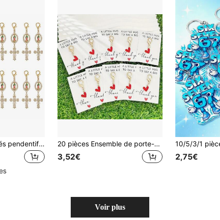
20 pièces Porte-clés pendentif croix en perles dorées et strass, breloque de sac croix religieuse, convient pour le baptême, la première communion, les cadeaux de mariage
20 pièces Ensemble de porte-clés en alliage de couleur or en forme de cœur, convient aux femmes - Pendentif en forme de cœur, livré avec une carte de remerciement - Mousqueton, alliage de zinc - Cadeau réfléchi pour les enseignantes, les mamans, les petites amies, les meilleures amies - Anniversaire, Noël, Action de grâce, Fête des enseignants, Remise des diplômes, Souvenir commémoratif, Accessoire de mode, Design élégant, Porte-clés de qualité, Artisanat raffiné, Porte-clés souvenir, Cadeau de Fête des enseignants, Porte-clés, Porte-clés pour femmes
3,52€
2,75€
les
Voir plus