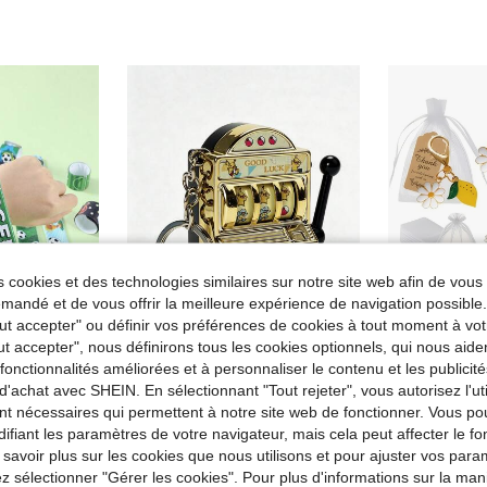
 cookies et des technologies similaires sur notre site web afin de vous 
andé et de vous offrir la meilleure expérience de navigation possibl
Tout accepter" ou définir vos préférences de cookies à tout moment à vot
ut accepter", nous définirons tous les cookies optionnels, qui nous aide
es fonctionnalités améliorées et à personnaliser le contenu et les publici
12 pièces Bracelets à claquer thème football, bracelets à pression thème football, bracelets farces amusants pour fête d'anniversaire de football, bracelets colorés pour fête d'anniversaire de football, faveurs de fête de football, prix d'événement de football, bracelets de champion de football, décorations de fête de football en plein air, décorations de baby shower, remplissage de sacs thème football, remplissage de sacs de fête de football, cadeaux d'anniversaire pour garçons, cadeaux d'équipe de football, cadeaux de football, souvenirs de football
pokemon Porte-clés Machine à Fruits Mini Pokémon, Anneau de Clé à Rouleau Rotatif avec Graphique Anime Mignon, Charm de Sac à Main Décoratif, Pendentif Portable pour Voiture et Sac à Dos, Ornement de Collection Original pour les Vacances
d'achat avec SHEIN. En sélectionnant "Tout rejeter", vous autorisez l'uti
nt nécessaires qui permettent à notre site web de fonctionner. Vous po
#7 BEST-SELL
4,38€
ifiant les paramètres de votre navigateur, mais cela peut affecter le 
2,82€
Dès
les
 savoir plus sur les cookies que nous utilisons et pour ajuster vos par
Clients très
lez sélectionner "Gérer les cookies". Pour plus d'informations sur la ma