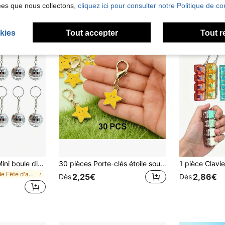
ées que nous collectons,
cliquez ici pour consulter notre Politique de con
kies
Tout accepter
Tout r
2/5/10/20 pièces Mini boule disco porte-clés, porte-clés brillant, anneau de sac, charm de sac à dos, pendentif de téléphone, cadeau pour femmes, cadeau de mariage, cadeau de fête, cadeau d'anniversaire
30 pièces Porte-clés étoile souriante, cadeau fête des mères, cadeau fête des pères, Pâques, Thanksgiving, Saint-Patrick, cadeau rentrée scolaire, collègue, ami, cadeau d'anniversaire, décoration de fête essentielle
de Fête d'anniversaire Porte-clés Party Favor Pack
2,25€
2,86€
Dès
Dès