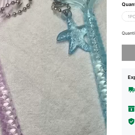
Quant
1P
Quanti
Désolés,
Exp