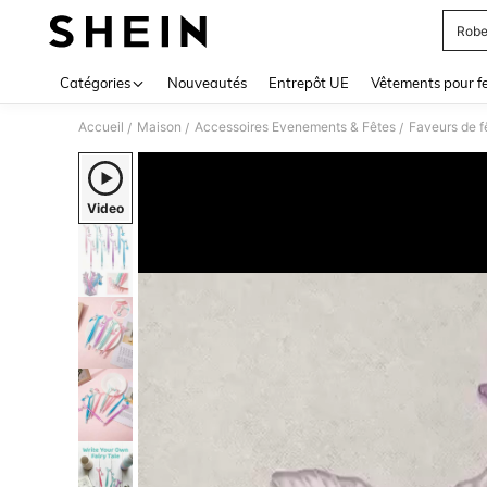
Robe
Use up 
Catégories
Nouveautés
Entrepôt UE
Vêtements pour 
Accueil
Maison
Accessoires Evenements & Fêtes
Faveurs de f
/
/
/
Video