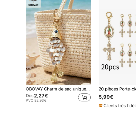
OBOVAY Charm de sac unique et créatif en forme de coquillage de poisson avec franges - Accessoire bohème pour vacances/station balnéaire/thème océan, forme d'écailles de poisson, pendentif de voiture, parfait pour accrocher sur des sacs en paille, des sacs à dos, des portefeuilles, des étuis d'écouteurs, des sacs en canevas ou des clés, accessoire de mode, petit cadeau mignon pour les voyages à la plage ou l'été. Cadeau d'anniversaire et d'anniversaire, cadeau de fête, cadeau de la Saint-Valentin, cadeau de demoiselle d'honneur, cadeau pour lui/elle, meilleures vacances d'été, vacances d'été 2026
2,27€
Dès
5,99€
PVC:
82,93€
Clients très fidè