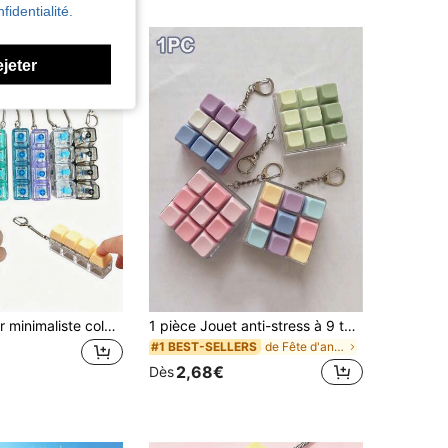
fidentialité.
ejeter
1 pièce Clavier minimaliste coloré, porte-clés clavier coloré à 4 touches, pendentif clavier créatif, breloque de sac, bouton de soulagement de pression carré, porte-clés de voiture, clavier, doigt d'adulte, pression du doigt, détente, porte-clés de relaxation et de concentration, anniversaire, fête, vacances
1 pièce Jouet anti-stress à 9 touches en forme de cube, décoration de pendentif de clavier créative, porte-clés de voiture, décoration de sac, accessoire de porte-clés, design de clavier, porte-clés de bout des doigts pour adultes, porte-clés sensible à la pression, porte-clés anti-stress, porte-clés de fermeture éclair de relaxation et de concentration, cadeau d'anniversaire, faveur de fête
de Fête d'anniversaire Porte-clés Party Favor Pack
#1 BEST-SELLERS
2,68€
Dès