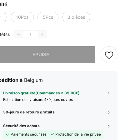
ité
C
10Pcs
5Pcs
3 pièces
té(s):
 ce produit est épuisé.
ÉPUISÉ
édition à
Belgium
Livraison gratuite(Commandes ≥ 39,00€)
Estimation de livraison:
4-9 jours ouvrés
30-jours de retours gratuits
Sécurité des achats
Paiements sécurisés
Protection de la vie privée