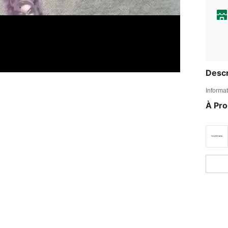
Descr
Informat
À Pr