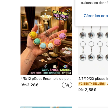
traitons les donn
Gérer les coo
4/8/12 pièces Ensemble de porte-clés mignon de dumplings & brioches, pendentif charmant de sac de nourriture miniature, couleur aléatoire, convient pour sac à dos, sac à main et accessoires de porte-clés, parfait comme cadeaux de fête, remplisseurs de sacs cadeaux, prix, cadeaux d'anniversaire et cadeaux de vacances
#2 BEST-SELLERS
2,28€
Dès
2,58€
Dès