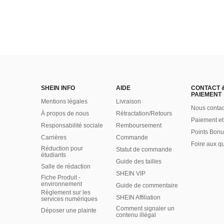
SHEIN INFO
AIDE
CONTACT 
PAIEMENT
Mentions légales
Livraison
Nous contac
À propos de nous
Rétractation/Retours
Paiement et
Responsabilité sociale
Remboursement
Points Bonu
Carrières
Commande
Foire aux q
Réduction pour
Statut de commande
étudiants
Guide des tailles
Salle de rédaction
SHEIN VIP
Fiche Produit -
environnement
Guide de commentaire
Règlement sur les
SHEIN Affiliation
services numériques
Comment signaler un
Déposer une plainte
contenu illégal