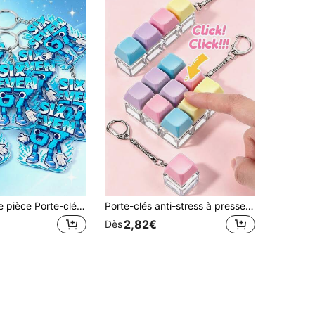
10/5/3/1 pièce pièce Porte-clés acrylique robot 67, décoration de fête essentielle, pendentif en forme de robot bleu néon, accessoire de sac à dos pour étudiant, cadeau de fête d'anniversaire, décoration d'ambiance de fête, best-seller du électronique transfrontalier, accessoire exclusif pour les garçons 67, objet de collection pour les passionnés de jeux, décoration de tenue quotidienne
Porte-clés anti-stress à presser 1/4/9 touches, jouet de bout des doigts porte-clés mécanique 9 touches, pendentif clavier créatif, petit cadeau pour fête de vacances, expédition aléatoire
2,82€
Dès