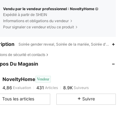
Vendu par le vendeur professionnel : NoveltyHome
Expédié à partir de SHEIN
Informations et obligations du vendeur
Pour signaler ce vendeur et/ou ce produit
iption
Soirée gender reveal, Soirée de la mariée, Soirée d'anniversaire, Soir
4,86
431
8.9K
ions de sécurité et contacts
4,86
431
8.9K
opos Du Magasin
4,86
431
8.9K
4,86
431
8.9K
NoveltyHome
Vendeur
4,86
431
8.9K
Evaluation
Articles
Suiveurs
E***i
est en train de naviguer
4,86
431
8.9K
Tous les articles
Suivre
4,86
431
8.9K
4,86
431
8.9K