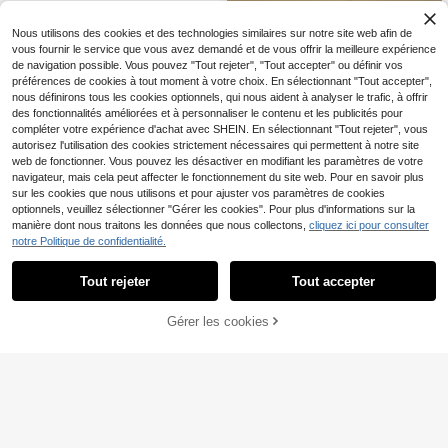
/ Cadeau de couple / Cadeau de la
eux
Saint-Valentin / Présent de la Saint
Nous utilisons des cookies et des technologies similaires sur notre site web afin de
-Valentin)
vous fournir le service que vous avez demandé et de vous offrir la meilleure expérience
de navigation possible. Vous pouvez "Tout rejeter", "Tout accepter" ou définir vos
préférences de cookies à tout moment à votre choix. En sélectionnant "Tout accepter",
nous définirons tous les cookies optionnels, qui nous aident à analyser le trafic, à offrir
des fonctionnalités améliorées et à personnaliser le contenu et les publicités pour
compléter votre expérience d'achat avec SHEIN. En sélectionnant "Tout rejeter", vous
autorisez l'utilisation des cookies strictement nécessaires qui permettent à notre site
web de fonctionner. Vous pouvez les désactiver en modifiant les paramètres de votre
navigateur, mais cela peut affecter le fonctionnement du site web. Pour en savoir plus
sur les cookies que nous utilisons et pour ajuster vos paramètres de cookies
optionnels, veuillez sélectionner "Gérer les cookies". Pour plus d'informations sur la
manière dont nous traitons les données que nous collectons,
cliquez ici pour consulter
notre Politique de confidentialité.
Tout rejeter
Tout accepter
Women's Hair Accessories
60 pièces Ensemble de perles pour
1 pièce Bâton à cheveux avec
NEW
Gérer les cookies
3
AJOUTER AU PANIER
cheveux assorties, perles en forme
4
nœud de bambou doré, perle rouge
,82€
,00€
de X, en forme de cœur, à motif pied
et longue frange, accessoire de che
-de-poule, convient pour les tresse
veux de luxe pour mariage et banqu
s, perles de style queue de cheval
et pour femmes
mignon, convient aux femmes, acce
ssoires de décoration pour cheveu
x, pinces à cheveux