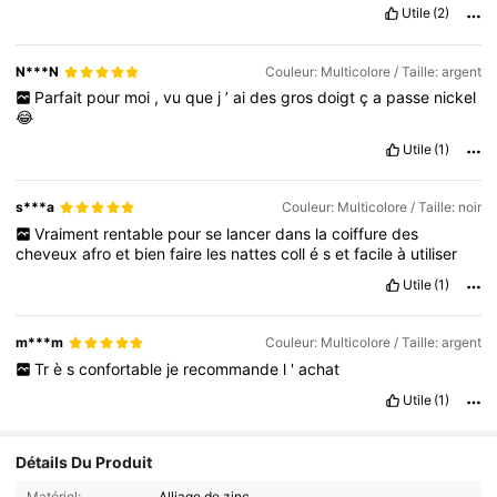
Utile
(2)
N***N
Couleur: Multicolore / Taille: argent
Parfait
pour
moi
,
vu
que
j
’
ai
des
gros
doigt
ç
a
passe
nickel
😂
Utile
(1)
s***a
Couleur: Multicolore / Taille: noir
Vraiment
rentable
pour
se
lancer
dans
la
coiffure
des
cheveux
afro
et
bien
faire
les
nattes
coll
é
s
et
facile
à
utiliser
Utile
(1)
m***m
Couleur: Multicolore / Taille: argent
Tr
è
s
confortable
je
recommande
l
'
achat
Utile
(1)
Détails Du Produit
Matériel:
Alliage de zinc