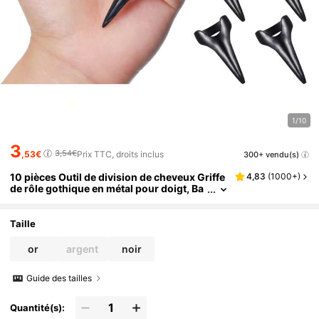
1/10
3
3,54€
,53€
Prix TTC, droits inclus
300+ vendu(s)
10 pièces Outil de division de cheveux Griffe
4,83
(
1000+
)
de rôle gothique en métal pour doigt, Ba
gue complète pour doigt, Utilisé pour le t
ressage des cheveux, la coiffure bouclée, les
accessoires pour cheveux
Taille
or
argent
noir
Guide des tailles
Quantité(s):