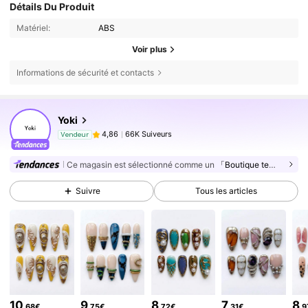
Détails Du Produit
Matériel:
ABS
Voir plus
Informations de sécurité et contacts
66K Suiveurs
4,86
Yoki
66K Suiveurs
4,86
Vendeur
e***n
est en train de naviguer
66K Suiveurs
4,86
Ce magasin est sélectionné comme un
「Boutique tendance」
66K Suiveurs
4,86
Suivre
Tous les articles
66K Suiveurs
4,86
66K Suiveurs
4,86
66K Suiveurs
4,86
66K Suiveurs
4,86
66K Suiveurs
4,86
10
9
8
7
8
,68€
,75€
,72€
,31€
,