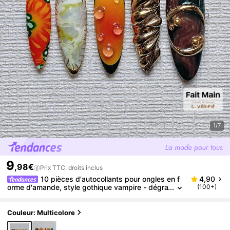
1/7
9
,98€
Prix TTC, droits inclus
10 pièces d'autocollants pour ongles en f
4,90
orme d'amande, style gothique vampire - dégra
(100+)
dé vert à orange pour une manucure française,
design fluide doré, faux perles d'eau 3D. Ensemble
de faux ongles réutilisables pour Halloween avec co
Couleur: Multicolore
lle à ongles et lime, convient aux tons de peau clair
s. Fournitures pour ongles faits main à presser.