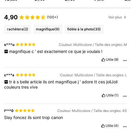
66K Suiveurs
4,86
66K Suiveurs
4,86
4,90
(100+)
Voir plus
rachètera
(2)
magnifique
(9)
fidèle à la photo
(35)
s***u
Couleur: Multicolore / Taille des ongles: M
magnifique
c
'
est
exactement
ce
que
je
voulais
!
Utile
(9)
c***s
Couleur: Multicolore / Taille des ongles: L
tr
è
s
belle
article
ils
ont
magnifique
j
'
adore
tt
ces
joliJoli
couleurs
tres
vive
Utile
(1)
l***0
Couleur: Multicolore / Taille des ongles: XS
Slay
foncez
ils
sont
trop
canon
Utile
(4)