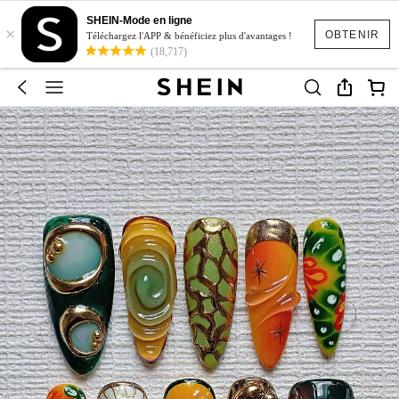
SHEIN-Mode en ligne
×
OBTENIR
Téléchargez l'APP & bénéficiez plus d'avantages !
(18,717)