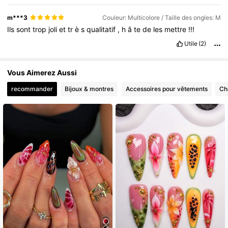
m***3
Couleur: Multicolore / Taille des ongles: M
Ils
sont
trop
joli
et
tr
è
s
qualitatif
,
h
â
te
de
les
mettre
!!!
Utile
(2)
Vous Aimerez Aussi
recommander
Bijoux & montres
Accessoires pour vêtements
Ch