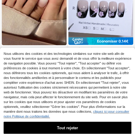
style cadeau fête des mères, style s
aison de remise des diplômes, style
vacances, ongles bleus, art des ong
les d'été
Économiser 0,14€
10 pièces Décalcomanies d'ongles
24 pièces Patch d'ongles d'orteil ca
5
3
mini fleurs noires & nude à la frança
rrés dégradé rose jelly, set d'ongles
Nous utilisons des cookies et des technologies similaires sur notre site web afin de
,78€
-2%
5,92€
,15€
ise, autocollants d'ongles adhésifs f
faux portables à presser pour les sor
vous fournir le service que vous avez demandé et de vous offrir la meilleure expérience
aits main, autocollants d'ongles for
ties quotidiennes, le thé de l'après-
de navigation possible. Vous pouvez "Tout rejeter", "Tout accepter" ou définir vos
me cercueil ballet, autocollants d'o
midi et les fournitures pour ongles
préférences de cookies à tout moment à votre choix. En sélectionnant "Tout accepter",
ngles réutilisables pour femmes & fil
nous définirons tous les cookies optionnels, qui nous aident à analyser le trafic, à offrir
les, fournitures d'art d'ongles DIY, c
des fonctionnalités améliorées et à personnaliser le contenu et les publicités pour
onvient pour toutes les saisons, ong
les press-on faits main
compléter votre expérience d'achat avec SHEIN. En sélectionnant "Tout rejeter", vous
autorisez l'utilisation des cookies strictement nécessaires qui permettent à notre site
web de fonctionner. Vous pouvez les désactiver en modifiant les paramètres de votre
navigateur, mais cela peut affecter le fonctionnement du site web. Pour en savoir plus
sur les cookies que nous utilisons et pour ajuster vos paramètres de cookies
optionnels, veuillez sélectionner "Gérer les cookies". Pour plus d'informations sur la
manière dont nous traitons les données que nous collectons,
cliquez ici pour consulter
notre Politique de confidentialité.
Tout rejeter
18