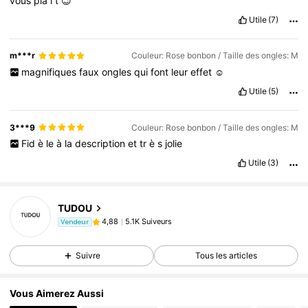
vous
pla
î
t
😉
Utile
(7)
m***r
Couleur: Rose bonbon / Taille des ongles: M
magnifiques
faux
ongles
qui
font
leur
effet
☺️
Utile
(5)
3***9
Couleur: Rose bonbon / Taille des ongles: M
Fid
è
le
à
la
description
et
tr
è
s
jolie
Utile
(3)
TUDOU
5.1K Suiveurs
4,88
Vendeur
Suivre
Tous les articles
Vous Aimerez Aussi