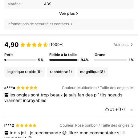
Matériel:
ABS
Voir plus
Informations de sécurité et contacts
4,90
(1000+)
Voir plus
Petit
Fidèle à la taille
Grand
5%
94%
1%
logistique rapide
(9)
rachètera
(1)
magnifique
(8)
a***a
Couleur: Multicolore / Taille des ongles: M
les
ongles
sont
trop
beaux
je
suis
fan
des
p
’
tits
noeuds
vraiment
incroyables
Utile
(17)
l***2
Couleur: Rose bonbon / Taille des ongles: S
tr
è
s
joli
,
je
recommande
😊.
likez
mon
commentaire
s
’
il