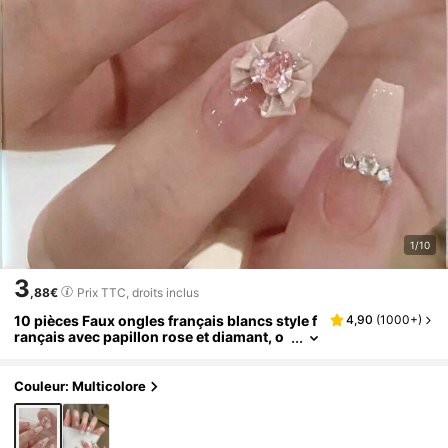
1/10
3
,88€
Prix TTC, droits inclus
10 pièces Faux ongles français blancs style f
4,90
(
1000+
)
rançais avec papillon rose et diamant, o
ngles à presser, fournitures pour ongles
Couleur: Multicolore