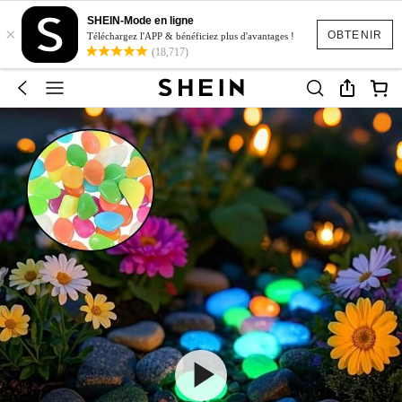
SHEIN-Mode en ligne
×
OBTENIR
Téléchargez l'APP & bénéficiez plus d'avantages !
(18,717)