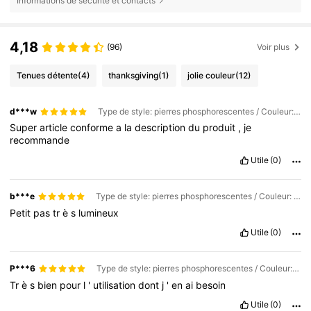
Informations de sécurité et contacts
4,18
(96)
Voir plus
Tenues détente
(4)
thanksgiving
(1)
jolie couleur
(12)
d***w
Type de style: pierres phosphorescentes / Couleur: Multicolore / Taille: 10 pièces
Super
article
conforme
a
la
description
du
produit
,
je
recommande
Utile
(0)
b***e
Type de style: pierres phosphorescentes / Couleur: Multicolore / Taille: 100 pièces
Petit
pas
tr
è
s
lumineux
Utile
(0)
P***6
Type de style: pierres phosphorescentes / Couleur: Multicolore / Taille: 100 pièces
Tr
è
s
bien
pour
l
'
utilisation
dont
j
'
en
ai
besoin
Utile
(0)