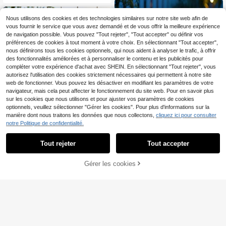
mbiné de pierres précieuses polies
en forme de cœur, quartz rose, amé
thyste. Lot en gros, équilibrage de
Nous utilisons des cookies et des technologies similaires sur notre site web afin de
l'énergie spirituelle, cadeau de médi
vous fournir le service que vous avez demandé et de vous offrir la meilleure expérience
tation, cadeau de la Saint-Valentin,
de navigation possible. Vous pouvez "Tout rejeter", "Tout accepter" ou définir vos
cadeau d'anniversaire, cadeau de r
préférences de cookies à tout moment à votre choix. En sélectionnant "Tout accepter",
emise des diplômes.
nous définirons tous les cookies optionnels, qui nous aident à analyser le trafic, à offrir
des fonctionnalités améliorées et à personnaliser le contenu et les publicités pour
compléter votre expérience d'achat avec SHEIN. En sélectionnant "Tout rejeter", vous
autorisez l'utilisation des cookies strictement nécessaires qui permettent à notre site
web de fonctionner. Vous pouvez les désactiver en modifiant les paramètres de votre
navigateur, mais cela peut affecter le fonctionnement du site web. Pour en savoir plus
sur les cookies que nous utilisons et pour ajuster vos paramètres de cookies
optionnels, veuillez sélectionner "Gérer les cookies". Pour plus d'informations sur la
manière dont nous traitons les données que nous collectons,
cliquez ici pour consulter
1 / 6 Pièces De Capteur De Soleil D
notre Politique de confidentialité.
e Cristal, Capteurs De Soleil Suspe
3
,94€
ndus À La Fenêtre Intérieure Avec C
ristaux, Capteur De Lumière Avec P
Tout rejeter
Tout accepter
1/6/12/20/30/40/50/60 pièces Gra
rismes Et Tranches D'agate Pour La
nds galets lumineux (couleurs aléat
Décoration D'intérieur Ou Extérieur,
2
Dès
,53€
Gérer les cookies
oires) 4,5 cm/1,77 po, convient pour
Maison, Jardin Ou Mariage
AJOUTER AU PANIER
le paysage de jardin, la décoration
de piste, la décoration de ciel étoilé
d'aquarium, les pierres fluorescente
s romantiques, convient pour la mai
son, l'extérieur, la piste, l'aquarium,
Halloween, Noël, Thanksgiving, la
Saint-Valentin, brille la nuit après a
voir absorbé la lumière du soleil ou l