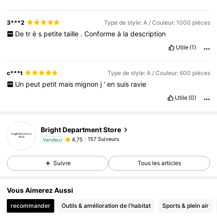
3***2
Type de style: A / Couleur: 1000 pièces
De
tr
è
s
petite
taille
.
Conforme
à
la
description
Utile
(1)
c***t
Type de style: A / Couleur: 600 pièces
Un
peut
petit
mais
mignon
j
'
en
suis
ravie
Utile
(0)
Bright Department Store
157 Suiveurs
4,75
Vendeur
Suivre
Tous les articles
Vous Aimerez Aussi
recommander
Outils & amélioration de l'habitat
Sports & plein air