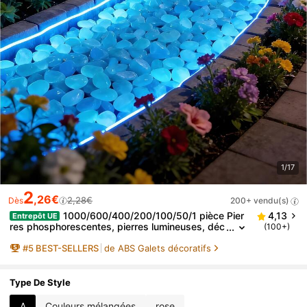
1/17
2
,26€
2,28€
Dès
200+ vendu(s)
1000/600/400/200/100/50/1 pièce Pier
4,13
Entrepôt UE
res phosphorescentes, pierres lumineuses, déc
(100+)
oration de jardin, micro paysage, aquarium, exté
#
5
BEST-SELLERS
de ABS Galets décoratifs
rieur, cour, pelouse, galets lumineux pour cour et allé
e, pierres lumineuses DIY, décoration de mariage, ét
é, jardinage féerique extérieur, décoration de bonsaï
Type De Style
A
Couleurs mélangées
rose