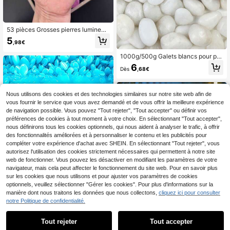
53 pièces Grosses pierres lumineus
es colorées qui brillent dans le noir,
5
,98€
convient pour le jardin, les allées, la
cour, la décoration extérieure, le pa
1000g/500g Galets blancs pour pla
ysage, le DIY pour les fêtes de Noël,
ntes d'intérieur, pierres de rivière na
l'aquarium, le bassin de poissons, ut
6
Dès
,68€
turelles de 1-2 pouces pour aquariu
ilisation intérieure et extérieure
m, pierres décoratives à haute brilla
nce pour remplissage de vase, aqua
rium, jardinage, aménagement pays
Nous utilisons des cookies et des technologies similaires sur notre site web afin de
ager, décoration de fête de la Saint-
vous fournir le service que vous avez demandé et de vous offrir la meilleure expérience
Valentin (pierres de formes asymétri
de navigation possible. Vous pouvez "Tout rejeter", "Tout accepter" ou définir vos
ques)
préférences de cookies à tout moment à votre choix. En sélectionnant "Tout accepter",
nous définirons tous les cookies optionnels, qui nous aident à analyser le trafic, à offrir
des fonctionnalités améliorées et à personnaliser le contenu et les publicités pour
compléter votre expérience d'achat avec SHEIN. En sélectionnant "Tout rejeter", vous
autorisez l'utilisation des cookies strictement nécessaires qui permettent à notre site
web de fonctionner. Vous pouvez les désactiver en modifiant les paramètres de votre
navigateur, mais cela peut affecter le fonctionnement du site web. Pour en savoir plus
sur les cookies que nous utilisons et pour ajuster vos paramètres de cookies
optionnels, veuillez sélectionner "Gérer les cookies". Pour plus d'informations sur la
manière dont nous traitons les données que nous collectons,
cliquez ici pour consulter
notre Politique de confidentialité.
200/100/50/5 pièces Cailloux phos
phorescents, pierres lumineuses po
2
Tout rejeter
Tout accepter
Dès
,28€
ur la décoration du jardin, le jardin,