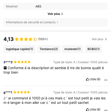
Matériel:
ABS
Voir plus
Informations de sécurité et contacts
4,13
(100+)
Voir plus
logistique rapide
(1)
Tendance
(2)
modeste
(1)
BCBG
(1)
3***2
Type de style: A / Couleur: 1000 pièces
Conforme
à
la
description
et
semble
ê
tre
de
bonne
qualit
é
trop
bien
Utile
(6)
g***1
Type de style: A / Couleur: 1000 pièces
J
’
ai
command
é
1000
pi
è
ces
mais
c
’
est
tout
petit
je
vais
les
m
é
langer
à
mon
aller
car
c
’
est
un
tout
petit
sachet
Utile
(6)