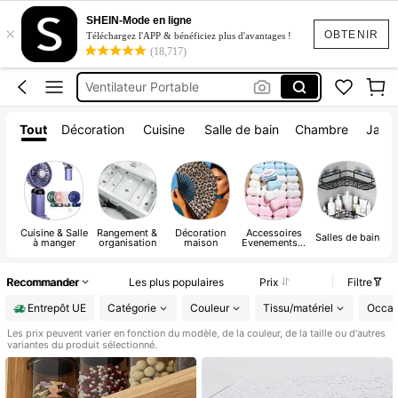
Squishy
SHEIN-Mode en ligne
×
Sqiushy
OBTENIR
Téléchargez l'APP & bénéficiez plus d'avantages !
(18,717)
Gourde
Ventilateur Portable
Decoration De Chambre
Tout
Décoration
Cuisine
Salle de bain
Chambre
Jardi
Squishy
Cuisine & Salle
Rangement &
Décoration
Accessoires
Ar
Salles de bain
à manger
organisation
maison
Evenements &
Fêtes
Recommander
Les plus populaires
Prix
Filtre
Entrepôt UE
Catégorie
Couleur
Tissu/matériel
Occas
Les prix peuvent varier en fonction du modèle, de la couleur, de la taille ou d'autres
variantes du produit sélectionné.