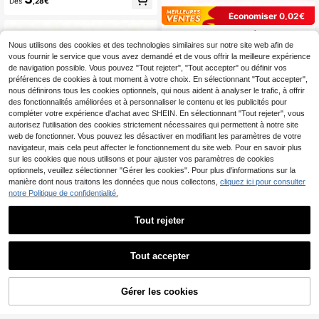
Dès
,28€
À La Maison, Stylos, Catapultes, Fa
ctures, Papier De Banque, Fournitur
Économiser 0,02€
es De Bureau (38 Mm)
100/300/500 pièces Élastiques en
caoutchouc noirs, haute élasticité,
Nous utilisons des cookies et des technologies similaires sur notre site web afin de
3
Dès
,45€
3,47€
durables, résistants à la couleur, co
vous fournir le service que vous avez demandé et de vous offrir la meilleure expérience
nviennent pour les fournitures de bu
de navigation possible. Vous pouvez "Tout rejeter", "Tout accepter" ou définir vos
reau, l'école, l'usage domestique, di
préférences de cookies à tout moment à votre choix. En sélectionnant "Tout accepter",
amètre intérieur 38 mm, essentiels
nous définirons tous les cookies optionnels, qui nous aident à analyser le trafic, à offrir
pour la rentrée scolaire
des fonctionnalités améliorées et à personnaliser le contenu et les publicités pour
compléter votre expérience d'achat avec SHEIN. En sélectionnant "Tout rejeter", vous
autorisez l'utilisation des cookies strictement nécessaires qui permettent à notre site
web de fonctionner. Vous pouvez les désactiver en modifiant les paramètres de votre
navigateur, mais cela peut affecter le fonctionnement du site web. Pour en savoir plus
sur les cookies que nous utilisons et pour ajuster vos paramètres de cookies
optionnels, veuillez sélectionner "Gérer les cookies". Pour plus d'informations sur la
10/30/50 pièces Grands élastiques
manière dont nous traitons les données que nous collectons,
cliquez ici pour consulter
en caoutchouc épais et durables, él
notre Politique de confidentialité.
3
Dès
,64€
astiques de classement convenant
pour la maison, la cuisine, le burea
Tout rejeter
u, l'usine, l'entrepôt, taille 70x10x1,
4mm
500/1000/2000 pièces Petits élasti
ques noirs haute élasticité et durabl
(100+)
es, 16 mm
Tout accepter
3
Dès
,80€
Gérer les cookies
AJOUTER AU PANIER