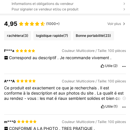
Informations et obligations du vendeur
Pour signaler ce vendeur et/ou ce produit
4,95
(1000+)
Voir plus
rachètera
(3)
logistique rapide
(7)
Bonne portabilité
(23)
F***a
Couleur: Multicolore / Taille: 100 pièces
Correspond
au
descriptif
.
Je
recommande
vivement
.
Utile
(2)
A***A
Couleur: Multicolore / Taille: 100 pièces
Ce
produit
est
exactement
ce
que
je
recherchais
.
Il
est
conforme
à
la
description
et
aux
photos
du
site
.
La
qualit
é
est
au
rendez
-
vous
:
les
mat
é
riaux
semblent
solides
et
bien
con
ç
us
,
ce
qui
me
rassure
sur
sa
durabilit
é.
L
’
article
est
arriv
é
Utile
(1)
rapidement
et
é
tait
tr
è
s
bien
emball
é,
sans
aucun
dommage
.
Il
est
pratique
et
r
é
pond
parfaitement
à
mes
attentes
.
Je
suis
vraiment
satisfaite
de
cet
achat
et
je
n
’
h
é
siterai
pas
à
en
m***0
Couleur: Multicolore / Taille: 100 pièces
recommander
ou
à
essayer
d
’
autres
articles
similaires
sur
le
CONFORME
A
LA
PHOTO
.
TRES
PRATIQUE
.
site
.