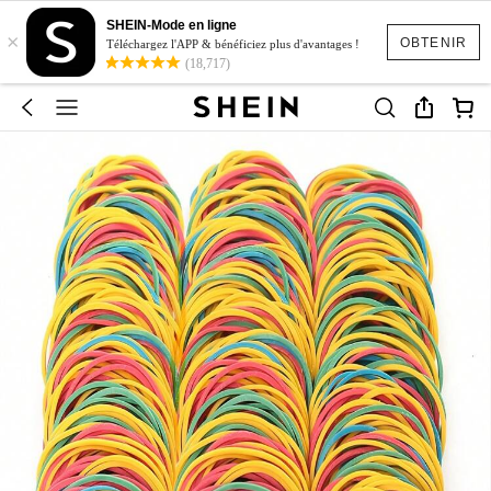
SHEIN-Mode en ligne
×
OBTENIR
Téléchargez l'APP & bénéficiez plus d'avantages !
(18,717)