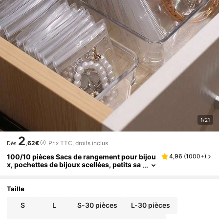
1/21
2
,62€
Prix TTC, droits inclus
Dès
100/10 pièces Sacs de rangement pour bijou
4,96
(
1000+
)
x, pochettes de bijoux scellées, petits sa
cs de bijoux transparents, sacs organisa
teurs de boucles d'oreilles, sacs à bijoux anti
-ternissement
Taille
S
L
S-30 pièces
L-30 pièces