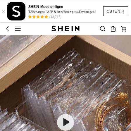
SHEIN-Mode en ligne
×
OBTENIR
Téléchargez l'APP & bénéficiez plus d'avantages !
(18,717)