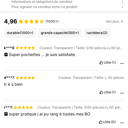
Informations et obligations du vendeur
Pour signaler ce vendeur et/ou ce produit
4,96
(1000+)
Voir plus
durable
(1000+)
grande capacité
(500+)
rachètera
(2)
k***0
Couleur: Transparent / Taille: S(50 pièces)+L(50 pièces)
Super
pochettes
…
je
suis
satisfaite
Utile
(1)
d***7
Couleur: Transparent / Taille: L-50 pièces
tr
è
s
bien
Utile
(1)
r***l
Couleur: Transparent / Taille: S(50 pièces)+L(50 pièces)
super
pratique
j
ai
pu
rang
é
toutes
mes
BO
Utile
(0)