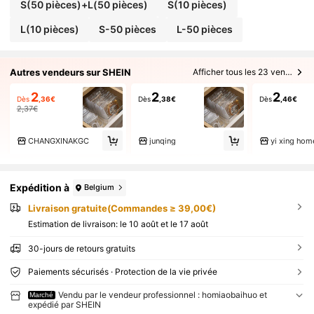
S(50 pièces)+L(50 pièces)
S(10 pièces)
L(10 pièces)
S-50 pièces
L-50 pièces
Autres vendeurs sur SHEIN
Afficher tous les 23 vendeurs
2
2
2
Dès
,36€
Dès
,38€
Dès
,46€
2,37€
CHANGXINAKGC
junqing
yi xing hom
Expédition à
Belgium
Livraison gratuite(Commandes ≥ 39,00€)
Estimation de livraison:
le 10 août et le 17 août
30-jours de retours gratuits
Paiements sécurisés · Protection de la vie privée
Vendu par le vendeur professionnel : homiaobaihuo et
Marché
expédié par SHEIN