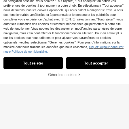
de navigation possible. Vous pouvez "Tout rejeter", "Tout accepter" ou définir vos
une grande quantité de bijoux ; con
préférences de cookies à tout moment à votre choix. En sélectionnant "Tout accepter",
vient aux personnes occupées qui r
nous définirons tous les cookies optionnels, qui nous aident à analyser le trafic, à offrir
echerchent l'efficacité de la vie, au
x employés de bureau ou aux mama
des fonctionnalités améliorées et à personnaliser le contenu et les publicités pour
ns qui ont besoin de trouver rapide
compléter votre expérience d'achat avec SHEIN. En sélectionnant "Tout rejeter", vous
ment des accessoires assortis, peut
autorisez l'utilisation des cookies strictement nécessaires qui permettent à notre site
économiser un temps précieux le m
web de fonctionner. Vous pouvez les désactiver en modifiant les paramètres de votre
atin ;
navigateur, mais cela peut affecter le fonctionnement du site web. Pour en savoir plus
sur les cookies que nous utilisons et pour ajuster vos paramètres de cookies
optionnels, veuillez sélectionner "Gérer les cookies". Pour plus d'informations sur la
manière dont nous traitons les données que nous collectons,
cliquez ici pour consulter
notre Politique de confidentialité.
Tout rejeter
Tout accepter
Économiser 0,01€
5/10/15/20/30/40/50 pièces Sac à
fermeture éclair transparent givré, s
2
Boîte à bijoux avec 12 pochettes en
Dès
,88€
ac de chaîne de clip de bijoux à fer
Gérer les cookies
AJOUTER AU PANIER
velours. Organisateur de voyage po
2
meture automatique. Retour à l'écol
Dès
,84€
2,85€
ur bijoux pour femmes et filles. Boîte
e, essentiel de voyage
à bijoux pour colliers, bagues et bou
cles d'oreilles. Le meilleur cadeau p
our la fille, la petite amie, la mère. C
adeau pour elle.