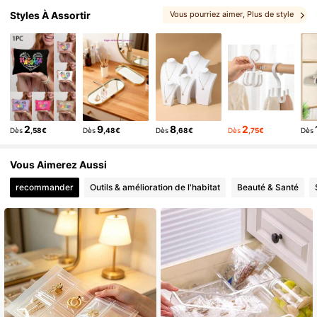
Styles À Assortir
Vous pourriez aimer
, Plus de style
2
9
8
2
Dès
,58€
Dès
,48€
Dès
,68€
Dès
,75€
Dès
Vous Aimerez Aussi
recommander
Outils & amélioration de l'habitat
Beauté & Santé