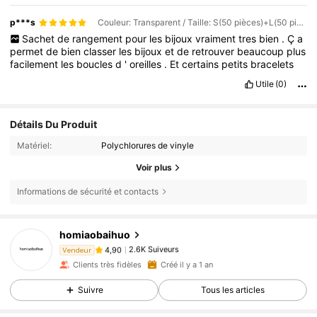
p***s
Couleur: Transparent / Taille: S(50 pièces)+L(50 pièces)
Sachet
de
rangement
pour
les
bijoux
vraiment
tres
bien
.
Ç
a
permet
de
bien
classer
les
bijoux
et
de
retrouver
beaucoup
plus
facilement
les
boucles
d
'
oreilles
.
Et
certains
petits
bracelets
Utile
(0)
Détails Du Produit
Matériel:
Polychlorures de vinyle
Voir plus
Informations de sécurité et contacts
homiaobaihuo
2.6K Suiveurs
4,90
Vendeur
d***a
est en train de naviguer
Clients très fidèles
Créé il y a 1 an
2.6K Suiveurs
4,90
Suivre
Tous les articles