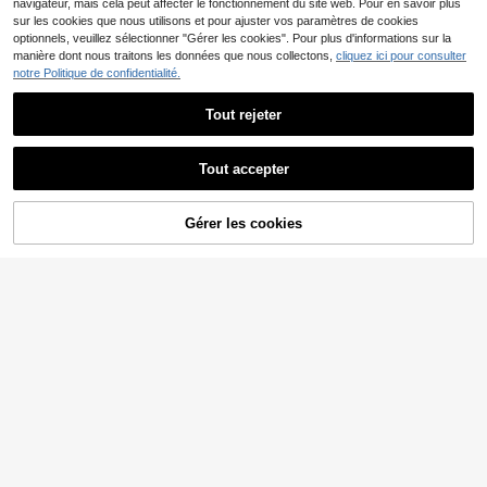
navigateur, mais cela peut affecter le fonctionnement du site web. Pour en savoir plus
sur les cookies que nous utilisons et pour ajuster vos paramètres de cookies
optionnels, veuillez sélectionner "Gérer les cookies". Pour plus d'informations sur la
manière dont nous traitons les données que nous collectons,
cliquez ici pour consulter
notre Politique de confidentialité.
Tout rejeter
Tout accepter
AJOUTER AU
Gérer les cookies
CRAQUEZ DES MAINTENANT
PANIER