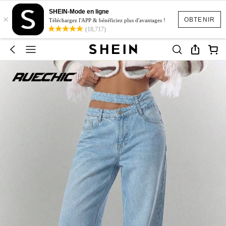
SHEIN-Mode en ligne
×
OBTENIR
Téléchargez l'APP & bénéficiez plus d'avantages !
(18,717)