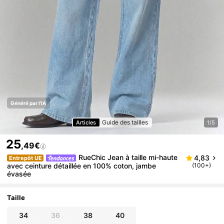
Généré par l'IA
Guide des tailles
Articles
1/5
25
,49€
RueChic Jean à taille mi-haute
4,83
Entrepôt UE
avec ceinture détaillée en 100% coton, jambe
(100+)
évasée
Taille
34
36
38
40