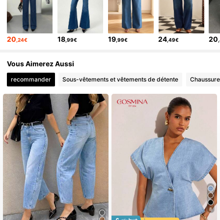
20
18
19
24
20
,24€
,99€
,99€
,49€
Vous Aimerez Aussi
recommander
Sous-vêtements et vêtements de détente
Chaussure
8