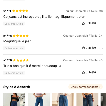
v***t
Couleur: Jean clair / Taille: 36
Ce
jeans
est
incroyable
,
il
taille
magnifiquement
bien
Utile
(0)
Du Même Article
n***n
Couleur: Jean clair / Taille: 34
Magnifique
le
jean
Utile
(0)
Du Même Article
a***6
Couleur: Jean clair / Taille: 40
Tr
è
s
bon
qualit
é
merci
beaucoup
☺️
Utile
(0)
Du Même Article
Styles À Assortir
Choix correspondants