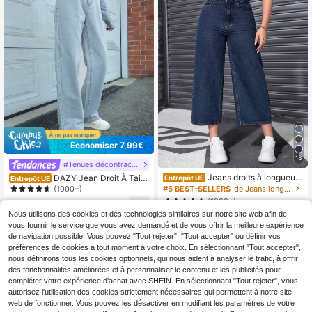
Économiser 7,99€
13
#Tenues décontractées
Jeans droits à longueur
DAZY Jean Droit À Taill
Entrepôt UE
Entrepôt UE
7/8 ample et décontracté
e Haute
#5 BEST-SELLERS
de Jeans longueur cheville Denim femme
(1000+)
(1000+)
15
,67€
-33%
23,66€
Nous utilisons des cookies et des technologies similaires sur notre site web afin de
22
,81€
vous fournir le service que vous avez demandé et de vous offrir la meilleure expérience
de navigation possible. Vous pouvez "Tout rejeter", "Tout accepter" ou définir vos
préférences de cookies à tout moment à votre choix. En sélectionnant "Tout accepter",
nous définirons tous les cookies optionnels, qui nous aident à analyser le trafic, à offrir
des fonctionnalités améliorées et à personnaliser le contenu et les publicités pour
compléter votre expérience d'achat avec SHEIN. En sélectionnant "Tout rejeter", vous
autorisez l'utilisation des cookies strictement nécessaires qui permettent à notre site
web de fonctionner. Vous pouvez les désactiver en modifiant les paramètres de votre