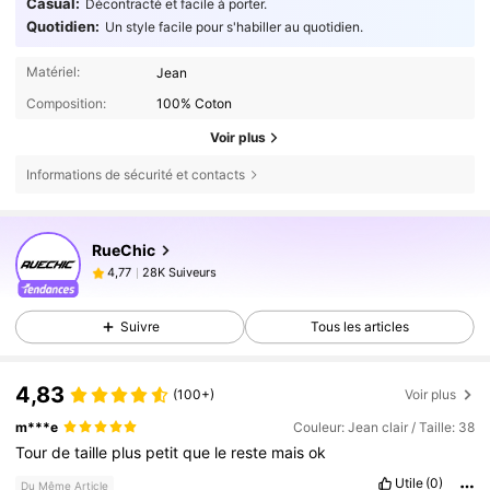
Casual:
Décontracté et facile à porter.
Quotidien:
Un style facile pour s'habiller au quotidien.
Matériel:
Jean
Composition:
100% Coton
Voir plus
Informations de sécurité et contacts
28K Suiveurs
4,77
RueChic
28K Suiveurs
4,77
c***1
est en train de naviguer
28K Suiveurs
4,77
Suivre
Tous les articles
28K Suiveurs
4,77
28K Suiveurs
4,77
4,83
(100+)
Voir plus
28K Suiveurs
4,77
m***e
Couleur: Jean clair / Taille: 38
28K Suiveurs
4,77
Tour
de
taille
plus
petit
que
le
reste
mais
ok
28K Suiveurs
4,77
Utile
(0)
Du Même Article