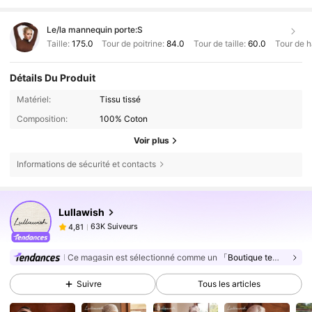
Le/la mannequin porte:
S
Taille:
175.0
Tour de poitrine:
84.0
Tour de taille:
60.0
Tour de 
Détails Du Produit
Matériel:
Tissu tissé
Composition:
100% Coton
Voir plus
Informations de sécurité et contacts
63K Suiveurs
4,81
Lullawish
63K Suiveurs
4,81
4***9
est en train de naviguer
63K Suiveurs
4,81
Ce magasin est sélectionné comme un
「Boutique tendance」
63K Suiveurs
4,81
Suivre
Tous les articles
63K Suiveurs
4,81
63K Suiveurs
4,81