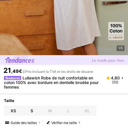
1/5
21
,49€
Prix incluant la TVA et les droits de douane
Lullawish Robe de nuit confortable en
4,80
coton 100% avec bordure en dentelle brodée pour
(35)
femmes
Taille
XS
S
M
L
XL
Guide des tailles
Vérifier ma taille