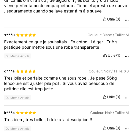
Un
camis
ó
n
cl
á
sico
,
de
algod
ó
n
,
es
bonito
y
c
ó
modo
,
viene
perfectamente
empaquetado
.
Tiene
el
apresto
de
nuevo
,
seguramente
cuando
se
lave
estar
á
m
á
s
suave
Utile
(0)
s***u
Couleur: Blanc / Taille: M
Exactement
ce
que
je
souhaitais
.
En
coton
,
l
é
ger
.
Tr
è
s
pratique
pour
mettre
sous
une
robe
transparente
.
Utile
(1)
Du Même Article
c***a
Couleur: Noir / Taille: XS
Tres
jolie
et
parfaite
comme
une
sous
robe
.
Je
pese
56kg
lencolure
est
ajuster
pile
poil
.
Si
vous
avez
beaucoup
de
poitrine
elle
est
trop
juste
Utile
(0)
Du Même Article
k***e
Couleur: Noir / Taille: M
Tres
bien
,
tres
belle
,
fidele
a
la
description
!!
Utile
(0)
Du Même Article