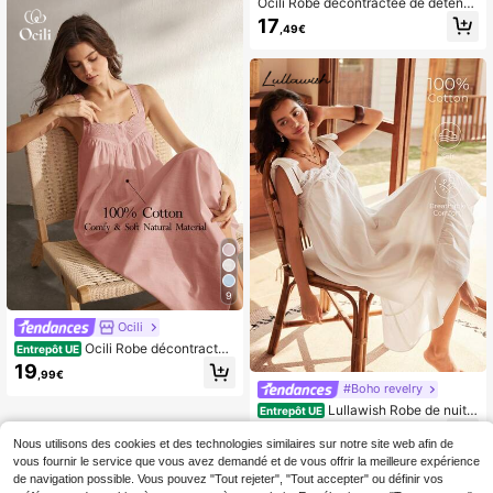
Ocili Robe décontractée de détente
ample plissée à bretelles de couleur
17
,49€
unie pour femmes
9
Ocili
Ocili Robe décontractée
Entrepôt UE
sans manches de couleur unie pour
19
,99€
femmes
#Boho revelry
Lullawish Robe de nuit l
Entrepôt UE
ongue pour femmes de style bohèm
19
,30€
19,49€
e rétro en coton, avec nœud papillo
Nous utilisons des cookies et des technologies similaires sur notre site web afin de
n, volants et ourlet fleuri brodé
vous fournir le service que vous avez demandé et de vous offrir la meilleure expérience
de navigation possible. Vous pouvez "Tout rejeter", "Tout accepter" ou définir vos