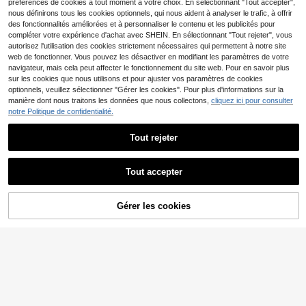
préférences de cookies à tout moment à votre choix. En sélectionnant "Tout accepter",
nous définirons tous les cookies optionnels, qui nous aident à analyser le trafic, à offrir
des fonctionnalités améliorées et à personnaliser le contenu et les publicités pour
compléter votre expérience d'achat avec SHEIN. En sélectionnant "Tout rejeter", vous
autorisez l'utilisation des cookies strictement nécessaires qui permettent à notre site
web de fonctionner. Vous pouvez les désactiver en modifiant les paramètres de votre
navigateur, mais cela peut affecter le fonctionnement du site web. Pour en savoir plus
sur les cookies que nous utilisons et pour ajuster vos paramètres de cookies
optionnels, veuillez sélectionner "Gérer les cookies". Pour plus d'informations sur la
manière dont nous traitons les données que nous collectons,
cliquez ici pour consulter
notre Politique de confidentialité.
Tout rejeter
Tout accepter
Gérer les cookies
AJOUTER AU PANIER