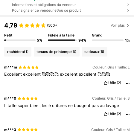
Informations et obligations du vendeur
Pour signaler ce vendeur et/ou ce produit
4,79
(500+)
Voir plus
Petit
Fidèle à la taille
Grand
5%
94%
1%
rachètera
(1)
tenues de printemps
(6)
cadeaux
(5)
m***m
Couleur: Gris / Taille: L
Excellent
excellent
🥰🥰🥰🥰
excellent
excellent
🥰🥰🥰
Utile
(2)
m***0
Couleur: Gris / Taille: S
Il
taille
super
bien
,
les
é
critures
ne
bougent
pas
au
lavage
Utile
(2)
m***3
Couleur: Gris / Taille: M