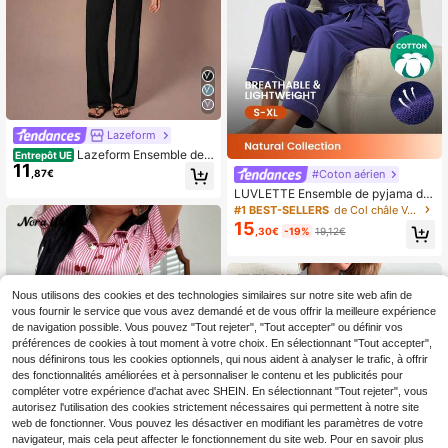
Lazeform
Lazeform Ensemble de p
Entrepôt UE
11
yjama à manches longues et pantal
,87€
#Coton aérien
on avec imprimé cœur minimaliste,
LUVLETTE Ensemble de pyjama de
vêtements d'automne et d'hiver con
base en 100% coton doux pour fem
#1 BEST-SELLERS
de Col châle Vêtements de nuit pour femmes
fortables et élégants
mes en automne et en hiver avec T
15
,30€
-19%
19,12€
op à manches longues et taille noué
e & pantalon. Ensemble de vêtemen
ts de détente en coton pour femme
s.
Nous utilisons des cookies et des technologies similaires sur notre site web afin de
vous fournir le service que vous avez demandé et de vous offrir la meilleure expérience
de navigation possible. Vous pouvez "Tout rejeter", "Tout accepter" ou définir vos
préférences de cookies à tout moment à votre choix. En sélectionnant "Tout accepter",
nous définirons tous les cookies optionnels, qui nous aident à analyser le trafic, à offrir
des fonctionnalités améliorées et à personnaliser le contenu et les publicités pour
compléter votre expérience d'achat avec SHEIN. En sélectionnant "Tout rejeter", vous
autorisez l'utilisation des cookies strictement nécessaires qui permettent à notre site
web de fonctionner. Vous pouvez les désactiver en modifiant les paramètres de votre
navigateur, mais cela peut affecter le fonctionnement du site web. Pour en savoir plus