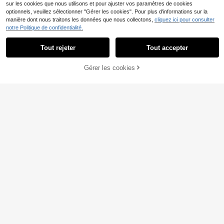
sur les cookies que nous utilisons et pour ajuster vos paramètres de cookies
optionnels, veuillez sélectionner "Gérer les cookies". Pour plus d'informations sur la
4
manière dont nous traitons les données que nous collectons,
cliquez ici pour consulter
notre Politique de confidentialité.
Nora Wilde
Nora Wilde Ensemble de
Entrepôt UE
13
pyjama court à imprimé rayures de
#3 BEST-SELLERS
de Tissage uni Vêtements de nuit pour femmes
Tout rejeter
Tout accepter
cerise et col cranté pour femmes
(1000+)
EURMUSE
18
AJOUTER AU
,23€
Gérer les cookies
EURMUSE Ensemble pyj
Entrepôt UE
CRAQUEZ DES MAINTENANT
14
ama homewear avec détail de lien
PANIER
,90€
pour femmes