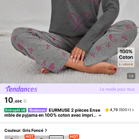
1/6
10
,49€
EURMUSE 2 pièces Ense
4,79
(
500+
)
Entrepôt UE
mble de pyjama en 100% coton avec impri
mé cœur de couleur contrastée
Couleur: Gris Foncé