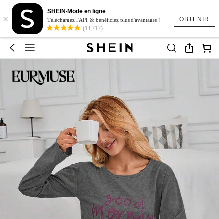
SHEIN-Mode en ligne
×
OBTENIR
Téléchargez l'APP & bénéficiez plus d'avantages !
(18,717)