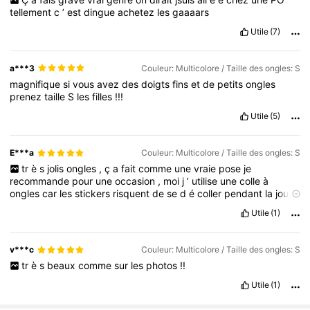
tellement
c
’
est
dingue
achetez
les
gaaaars
Utile
(7)
a***3
Couleur: Multicolore / Taille des ongles: S
magnifique
si
vous
avez
des
doigts
fins
et
de
petits
ongles
prenez
taille
S
les
filles
!!!
Utile
(5)
E***a
Couleur: Multicolore / Taille des ongles: S
tr
è
s
jolis
ongles
,
ç
a
fait
comme
une
vraie
pose
je
recommande
pour
une
occasion
,
moi
j
’
utilise
une
colle
à
ongles
car
les
stickers
risquent
de
se
d
é
coller
pendant
la
journ
é
e
(
sur
la
photo
je
les
ai
d
é
j
à
utilis
é
une
fois
)
Utile
(1)
v***c
Couleur: Multicolore / Taille des ongles: S
tr
è
s
beaux
comme
sur
les
photos
!!
Utile
(1)