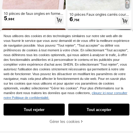
6
10 pièces de faux ongles en forme
10 pièces Faux ongles carrés courts
5
d'amande faits à la main, avec un d
6
à bout français faits main, style vac
,98€
,75€
égradé rose sur des pointes françai
ances d'été à la plage avec décorat
ses jaunes. Peints à la main avec d
ion 3D fleur & étoile de mer, rose & j
es pointes françaises jaunes et des
aune Y2K avec détails imprimé léop
lignes ondulées tridimensionnelles t
ard, ongles réutilisables faciles à po
Nous utilisons des cookies et des technologies similaires sur notre site web afin de
ransparentes, décorés de sculpture
ser pour débutants pour vacances,
vous fournir le service que vous avez demandé et de vous offrir la meilleure expérience
s en dégradé rose tridimensionnelle
mariage et port quotidien, cadeau p
de navigation possible. Vous pouvez "Tout rejeter", "Tout accepter" ou définir vos
s faites à la main avec des contours
our elle
préférences de cookies à tout moment à votre choix. En sélectionnant "Tout accepter",
blancs et des perles en acier doré.
nous définirons tous les cookies optionnels, qui nous aident à analyser le trafic, à offrir
des fonctionnalités améliorées et à personnaliser le contenu et les publicités pour
compléter votre expérience d'achat avec SHEIN. En sélectionnant "Tout rejeter", vous
autorisez l'utilisation des cookies strictement nécessaires qui permettent à notre site
web de fonctionner. Vous pouvez les désactiver en modifiant les paramètres de votre
navigateur, mais cela peut affecter le fonctionnement du site web. Pour en savoir plus
sur les cookies que nous utilisons et pour ajuster vos paramètres de cookies
optionnels, veuillez sélectionner "Gérer les cookies". Pour plus d'informations sur la
manière dont nous traitons les données que nous collectons,
cliquez ici pour consulter
notre Politique de confidentialité.
Tout rejeter
Tout accepter
6
10 pièces Ongles à pois style franç
10 pièces d'ongles à porter faits à la
6
Gérer les cookies
ais sculpté européen carré moyen c
6
AJOUTER AU PANIER
main, faux ongles courts en forme
,91€
,13€
ourt Y2K mignon fille à pois ronds, e
d'amande, manucure d'été, manucu
mbouts d'ongles faits main minimali
re française couleur nude avec bor