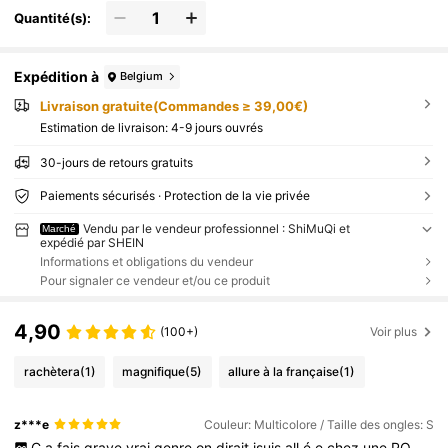
certs et aux occasions professionnelles légères, et
Quantité(s):
constituent un excellent cadeau pour les femmes et
les filles.
Expédition à
Belgium
Livraison gratuite(Commandes ≥ 39,00€)
Estimation de livraison:
4-9 jours ouvrés
30-jours de retours gratuits
Paiements sécurisés · Protection de la vie privée
Vendu par le vendeur professionnel : ShiMuQi et
Marché
expédié par SHEIN
Informations et obligations du vendeur
Pour signaler ce vendeur et/ou ce produit
4,90
(100+)
Voir plus
rachètera
(1)
magnifique
(5)
allure à la française
(1)
z***e
Couleur: Multicolore / Taille des ongles: S
Ç
a
fais
grave
vrai
genre
on
dirait
jsuis
all
é
e
chez
une
PO