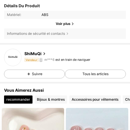
Détails Du Produit
Matériel:
ABS
Voir plus
Informations de sécurité et contacts
ShiMuQi
34K Suiveurs
4,87
m***6
est en train de naviguer
Vendeur
34K Suiveurs
4,87
Suivre
Tous les articles
34K Suiveurs
4,87
34K Suiveurs
4,87
Vous Aimerez Aussi
34K Suiveurs
4,87
recommander
Bijoux & montres
Accessoires pour vêtements
Ch
34K Suiveurs
4,87
34K Suiveurs
4,87
34K Suiveurs
4,87