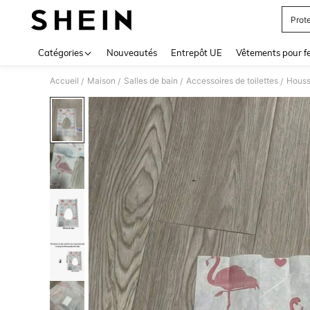
Prot
Use up 
Catégories
Nouveautés
Entrepôt UE
Vêtements pour 
Accueil
Maison
Salles de bain
Accessoires de toilettes
Housse
/
/
/
/