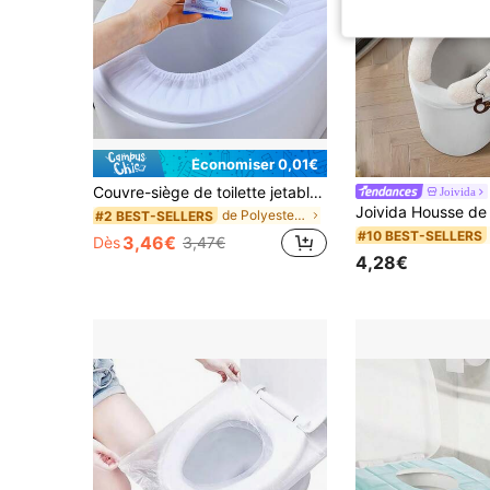
Économiser 0,01€
Couvre-siège de toilette jetables emballés individuellement, tapis de toilette imperméable anti-salissure en non-tissé avec ceinture élastique, tapis de toilette portable pour les toilettes publiques, l'avion, le camping, l'usage domestique, l'apprentissage de la propreté des enfants, accessoires de voyage de salle de bain d'été
Joivida
de Polyester Accessoires de toilette
#2 BEST-SELLERS
#10 BEST-SELLERS
3,46€
Dès
3,47€
4,28€