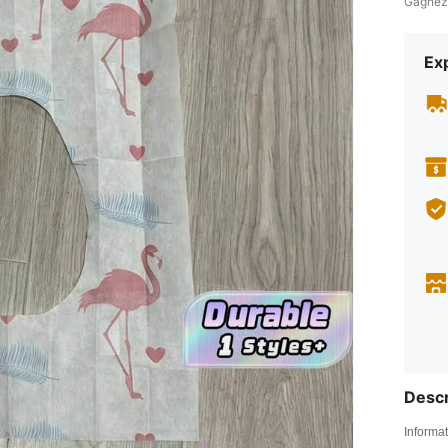
Gagnez
Exp
Descr
Informat