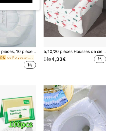
100/50/20/10 pièces, 10 pièces/paquet Couvre-siège de toilette jetables, Couvre-siège de toilette portables hydrosolubles, Couvre-siège de toilette portables pour les voyages et les affaires, Couvre-siège de toilette, Convient pour les voyages en avion, le camping, les accessoires de salle de bain, les fournitures de salle de bain
5/10/20 pièces Housses de siège de toilette jetables, accessoire de voyage portable et essentiel, grande protection de siège de toilette imperméable, convient pour la maison, les voyages, les toilettes publiques, couvre complètement la toilette
de Polyester Accessoires de toilette
ERS
4,33€
Dès