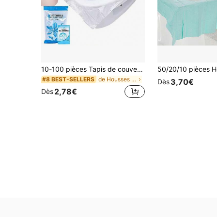
10-100 pièces Tapis de couvercle de siège de toilette jetable, protecteur de siège de toilette de voyage portable, tampons de toilette de camping d'hôtel, accessoires de salle de bain
de Housses de siège de toilette
#8 BEST-SELLERS
3,70€
Dès
2,78€
Dès