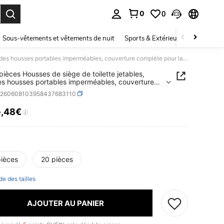
0
0
ouver. Press Enter to select.
Sous-vêtements et vêtements de nuit
Sports & Extérieur
Enfants
10/20 pièces Housses de siège de toilette jetables, grandes housses portables imperméables, couverture complète pour la maison, les voyages & les toilettes publiques
pièces Housses de siège de toilette jetables,
s housses portables imperméables, couverture
te pour la maison, les voyages & les toilettes
h260608103958437683110
ues
4
,48€
ICE AND AVAILABILITY
pièces
20 pièces
de des tailles
AJOUTER AU PANIER