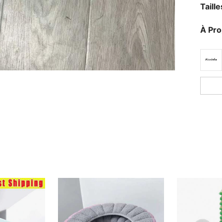
Taill
À Pr