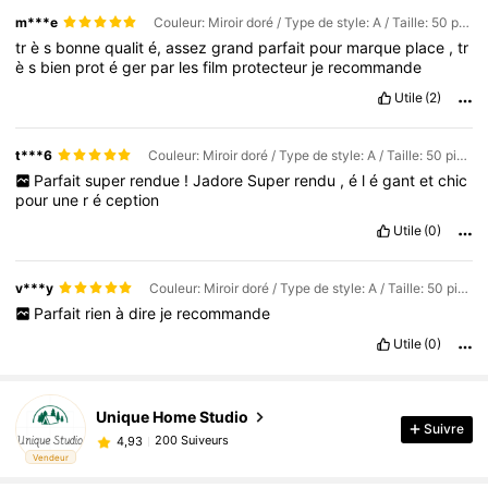
m***e
Couleur: Miroir doré / Type de style: A / Taille: 50 pièces
tr
è
s
bonne
qualit
é,
assez
grand
parfait
pour
marque
place
,
tr
è
s
bien
prot
é
ger
par
les
film
protecteur
je
recommande
Utile
(2)
t***6
Couleur: Miroir doré / Type de style: A / Taille: 50 pièces
Parfait
super
rendue
!
Jadore
Super
rendu
,
é
l
é
gant
et
chic
pour
une
r
é
ception
Utile
(0)
v***y
Couleur: Miroir doré / Type de style: A / Taille: 50 pièces
Parfait
rien
à
dire
je
recommande
Utile
(0)
Unique Home Studio
Suivre
200 Suiveurs
4,93
Vendeur