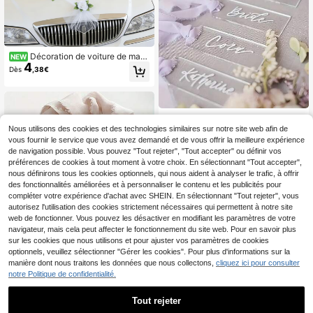
Décoration de voiture de mari
NEW
4
age avant fleur + ensemble complet
Dès
,38€
de décoration pour voitures princip
ale et d'escorte, fleur avant de la vo
iture de mariage principale, fleurs ar
tificielles, ventouse sécurisée, sans
dommage à la peinture de la voitur
20 Sets/30 Sets Cartes de Place en
e, ventouses intégrées, installation
5
Acrylique Transparent PMMA en Fo
Nous utilisons des cookies et des technologies similaires sur notre site web afin de
Dès
,52€
sans colle, matériau de fleur artifici
rme d'Arche pour Mariage avec Rub
vous fournir le service que vous avez demandé et de vous offrir la meilleure expérience
elle réaliste, exquis et réaliste, réce
an, Étiquette de Nom de Siège 1,77i
de navigation possible. Vous pouvez "Tout rejeter", "Tout accepter" ou définir vos
ption de mariage, escorte de mariag
n x 3,5in avec Ruban, Panneaux Ré
préférences de cookies à tout moment à votre choix. En sélectionnant "Tout accepter",
e, défilé de rue, photographie, planif
servés de Mariage Transparent DIY
ication de mariage des nouveaux m
nous définirons tous les cookies optionnels, qui nous aident à analyser le trafic, à offrir
pour la Mise en Place de Table, Nu
ariés, préparation de mariage, photo
des fonctionnalités améliorées et à personnaliser le contenu et les publicités pour
méros de Table, Noms des Invités, P
graphe de mariage, saison des mari
arfait pour la Décoration de Mariag
compléter votre expérience d'achat avec SHEIN. En sélectionnant "Tout rejeter", vous
ages, anniversaire de mariage, cad
e
autorisez l'utilisation des cookies strictement nécessaires qui permettent à notre site
eau d'anniversaire, un ensemble po
web de fonctionner. Vous pouvez les désactiver en modifiant les paramètres de votre
ur décorer toute la flotte de voitures
navigateur, mais cela peut affecter le fonctionnement du site web. Pour en savoir plus
de la principale à l'escorte avec un
sur les cookies que nous utilisons et pour ajuster vos paramètres de cookies
e beauté rayonnante
20 pièces Étiquettes de nom acryliq
optionnels, veuillez sélectionner "Gérer les cookies". Pour plus d'informations sur la
ues vierges pour cartes de lieu de m
(100+)
manière dont nous traitons les données que nous collectons,
cliquez ici pour consulter
ariage, cartes de siège suspendues
5
notre Politique de confidentialité.
Dès
,05€
DIY, décoration de mariage
Tout rejeter