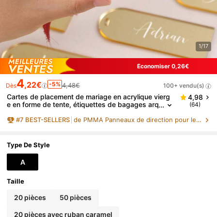
1/17
Économiser 0,26€
4
,22€
-5%
4,48€
Dès
100+ vendu(s)
Cartes de placement de mariage en acrylique vierg
4,98
e en forme de tente, étiquettes de bagages arq
(64)
uées, marqueurs de siège en acrylique miroir d
#
7
BEST-SELLERS
de PMMA Panneaux de direction pour les fêtes
oré, plaques de numéro de table réservée et de no
m d'invité DIY pour la décoration de mariage
Type De Style
A
Taille
20 pièces
50 pièces
20 pièces avec ruban caramel