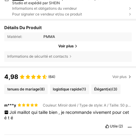
Studio et expédié par SHEIN
Informations et obligations du vendeur
Pour signaler ce vendeur et/ou ce produit
Détails Du Produit
Matériel:
PMMA
Voir plus
Informations de sécurité et contacts
4,98
(64)
Voir plus
tenues de mariage
(8)
logistique rapide
(1)
Élégant(e)
(3)
m***y
Couleur: Miroir doré / Type de style: A / Taille: 50 pièces
Joli
maillot
qui
taille
bien
,
je
recommande
vivement
pour
cet
é
t
é
Utile
(2)