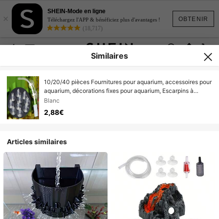
SHEIN-Mode en ligne
×
OBTENIR
Téléchargez l'APP & bénéficiez plus d'avantages !
(18,717)
Similaires
10/20/40 pièces Fournitures pour aquarium, accessoires pour
aquarium, décorations fixes pour aquarium, Escarpins à
oxygène fixes, colliers de trachée, ouvertures, outils de tuyau
Blanc
à oxygène fixes, ventouses transparentes
2,88€
Articles similaires