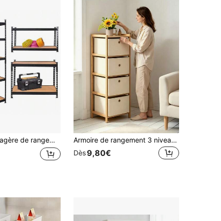
pour garage, entrepôt, débarras et cuisine – Robuste pour charges lourdes – 180 * 90 * 40 cm – Étagères en MDF – Argent et noir – Étagère industrielle ultra-résistante – Usage professionnel – 5 niveaux modulables – Organisez et optimisez votre espace instantanément. Divisez-la en 2 étagères indépendantes selon vos besoins.
Armoire de rangement 3 niveaux & 4 niveaux avec tiroirs, cadre en bois massif stable avec boîtes de rangement en tissu, grande capacité à plusieurs niveaux pour les vêtements de saison, les jouets et les articles divers, convient pour la chambre et le bureau, pour ranger divers petits articles
9,80€
Dès