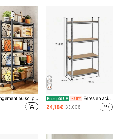
Étagère de rangement au sol pliable multicouche - Support de sol pliable sans assemblage avec roulettes universelles, mobile, gain de place, robuste et durable, disponible en plusieurs tailles, idéal pour le rangement et l'organisation dans les cuisines, les salons et les bureaux
Éères en acier galvanisé à 5 niveaux robustes| Unité de stockage d'une capacité de 875 kg| Grand support de garage, organisateur d'éères de garde-manger de cuisine
Entrepôt UE
-26%
24,18€
33,00€