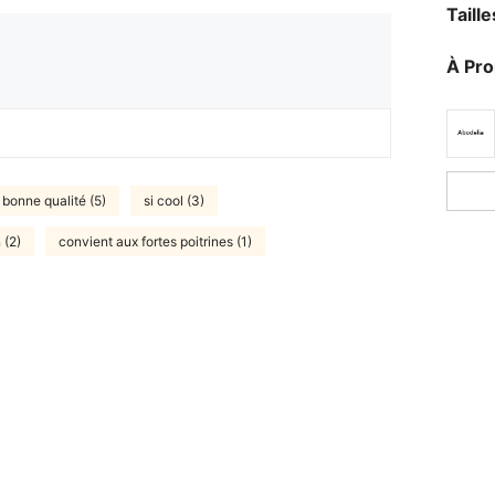
Taill
À Pr
bonne qualité (5)
si cool (3)
 (2)
convient aux fortes poitrines (1)