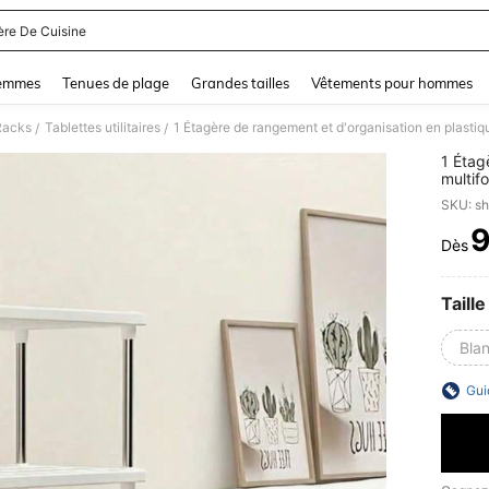
ère De Cuisine
and down arrow keys to navigate search Dernière recherche and Rechercher et Tr
femmes
Tenues de plage
Grandes tailles
Vêtements pour hommes
Racks
Tablettes utilitaires
/
/
1 Étag
multif
Convien
SKU: s
bureau
Dès
PR
Taille
Bla
Gui