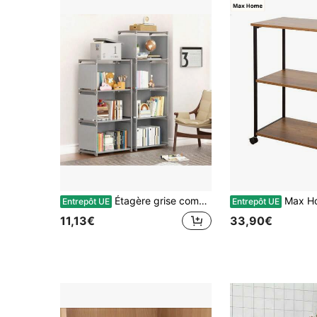
Étagère grise compacte en métal - Étagère de rangement autoportante à 3 ou 4 niveaux, convient pour la maison, le bureau, le dortoir ou la chambre - Idéale pour ranger les livres, les fournitures et la décoration, solution d'organisation de la maison | Unité d'étagères autoportante élégante | Armoire de rangement en métal
Max Home Étagère en bois à roulettes, rangement astucieux, 3 étagères, structure ro
Entrepôt UE
Entrepôt UE
11,13€
33,90€