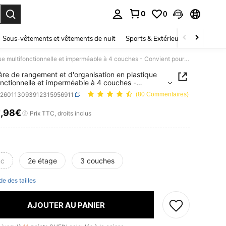
0
0
ouver. Press Enter to select.
Sous-vêtements et vêtements de nuit
Sports & Extérieur
Enfants
1 Étagère de rangement et d'organisation en plastique multifonctionnelle et imperméable à 4 couches - Convient pour la cuisine, la salle de bain, la chambre, le bureau, le garage
ère de rangement et d'organisation en plastique
onctionnelle et imperméable à 4 couches -
t pour la cuisine, la salle de bain, la chambre, le
h260113093912315956911
(80 Commentaires)
, le garage
9
,98€
ICE AND AVAILABILITY
Prix TTC, droits inclus
nc
2e étage
3 couches
de des tailles
AJOUTER AU PANIER