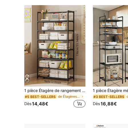
1 pièce Étagère de rangement à 3-7 niveaux, organisateur de snacks et d'articles divers pour la maison, support multifonctionnel autoportant et gain de place, structure en tuyau métallique, recommandé pour l'assemblage en décoration d'intérieur
de Étagères de sol
#5 BEST-SELLERS
#3 BEST-SELLERS
14,48€
16,88€
Dès
Dès