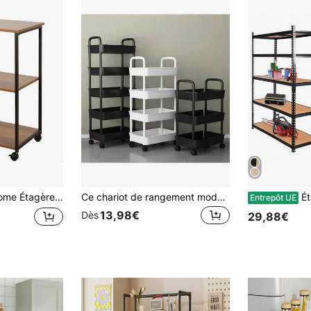
buste en acier et MDF, meuble de salon, étagère décorative, décoration intérieure, montage facile ✅ Livraison en 24/48h en Espagne continentale
Ce chariot de rangement moderne et minimaliste à 5/4/3 étages avec roues est un excellent choix de cadeau. Facile à assembler et à désassembler, il peut économiser l'espace intérieur et être placé dans l'entrée, la chambre, le salon, la cuisine, le coin de la salle de bain ou le balcon de la maison. Convient pour ranger les collations, les articles de première nécessité, les cosmétiques, les jouets, les mouchoirs, etc. (Fabriqué en plastique ABS, blanc avec une légère teinte beige, une légère différence de couleur peut se produire)
Étagère de rangement à 5 niveaux – Modulaire 
Entrepôt UE
13,98€
Dès
29,88€