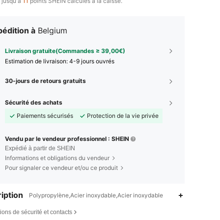
 jusqu'à
11
points SHEIN calculés à la caisse.
édition à
Belgium
Livraison gratuite(Commandes ≥ 39,00€)
Estimation de livraison:
4-9 jours ouvrés
30-jours de retours gratuits
Sécurité des achats
Paiements sécurisés
Protection de la vie privée
Vendu par le vendeur professionnel : SHEIN
Expédié à partir de SHEIN
Informations et obligations du vendeur
Pour signaler ce vendeur et/ou ce produit
iption
Polypropylène,Acier inoxydable,Acier inoxydable
ions de sécurité et contacts