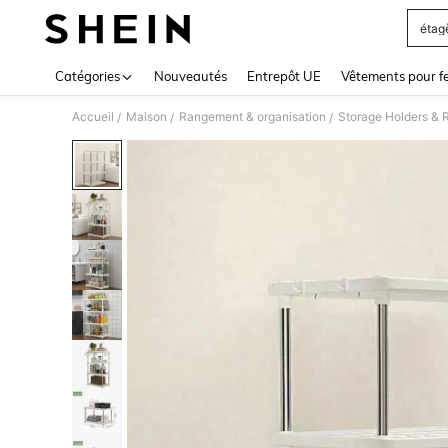
étag
Use up 
Catégories
Nouveautés
Entrepôt UE
Vêtements pour 
Accueil
Maison
Rangement & organisation
Storage Holders & 
/
/
/