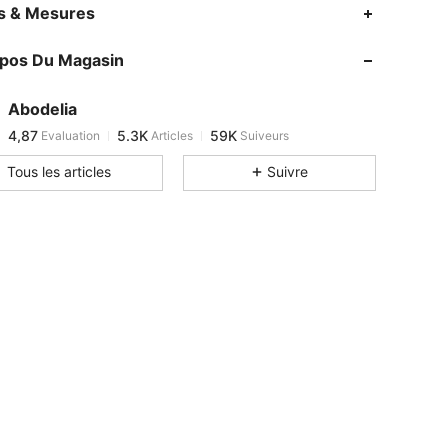
4,87
5.3K
59K
es & Mesures
4,87
5.3K
59K
opos Du Magasin
4,87
5.3K
59K
4,87
5.3K
59K
Abodelia
4,87
5.3K
59K
Evaluation
Articles
Suiveurs
A***a
est en train de naviguer
4,87
5.3K
59K
Tous les articles
Suivre
4,87
5.3K
59K
4,87
5.3K
59K
4,87
5.3K
59K
4,87
5.3K
59K