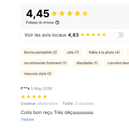
4,45
Politique de révision
Voir les avis locaux
4,83
Bonne portabilité (3)
utile (7)
fidèle à la photo (4)
recommande fortement (1)
Abordable (1)
convient bien
mauvais style (2)
l***s
5 May,2026
Couleur: Multicolore, Taille: 3 couches
Couleur:
Multicolore
Taille:
3 couches
Colis bon reçu Très déçuuuuuuuu
Traduire