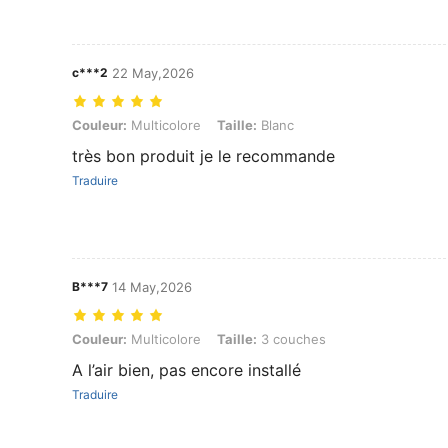
c***2
22 May,2026
Couleur: Multicolore, Taille: Blanc
Couleur:
Multicolore
Taille:
Blanc
très bon produit je le recommande
Traduire
B***7
14 May,2026
Couleur: Multicolore, Taille: 3 couches
Couleur:
Multicolore
Taille:
3 couches
A l’air bien, pas encore installé
Traduire