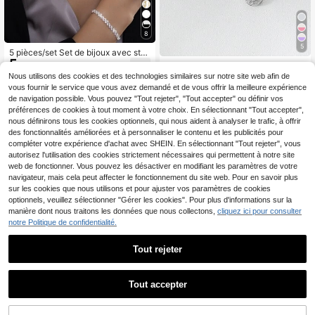
8
5
5 pièces/set Set de bijoux avec stra
5
ss
3 pièces Set : 1 paire de boucles d'o
,08€
4
reilles clous glamour étincelantes e
Nous utilisons des cookies et des technologies similaires sur notre site web afin de
,94€
n cubic zirconia cubique plaqué pla
vous fournir le service que vous avez demandé et de vous offrir la meilleure expérience
tine et 1 pendentif assorti en forme
de navigation possible. Vous pouvez "Tout rejeter", "Tout accepter" ou définir vos
de goutte en cubic zirconia cubiqu
préférences de cookies à tout moment à votre choix. En sélectionnant "Tout accepter",
e, parure en métal cuivre plaqué po
nous définirons tous les cookies optionnels, qui nous aident à analyser le trafic, à offrir
ur femmes
des fonctionnalités améliorées et à personnaliser le contenu et les publicités pour
compléter votre expérience d'achat avec SHEIN. En sélectionnant "Tout rejeter", vous
autorisez l'utilisation des cookies strictement nécessaires qui permettent à notre site
web de fonctionner. Vous pouvez les désactiver en modifiant les paramètres de votre
navigateur, mais cela peut affecter le fonctionnement du site web. Pour en savoir plus
sur les cookies que nous utilisons et pour ajuster vos paramètres de cookies
optionnels, veuillez sélectionner "Gérer les cookies". Pour plus d'informations sur la
manière dont nous traitons les données que nous collectons,
cliquez ici pour consulter
notre Politique de confidentialité.
Tout rejeter
Tout accepter
rakol 2 pièces Ensemble de bracele
ts joncs en cuivre plaqué or 18 cara
#3 BEST-SELLERS
de €5.52–€8.28 zircone cubique Ensembles de bijoux
#Tenue de fête élégante