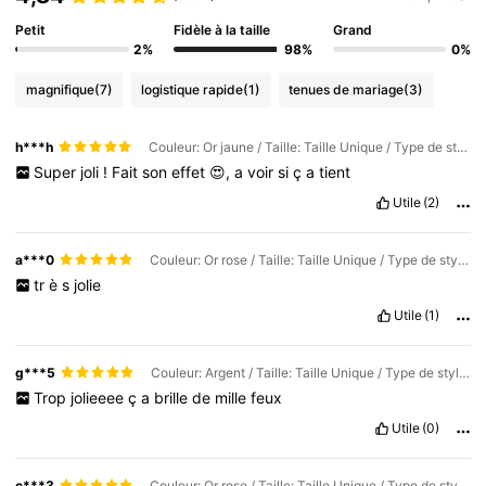
Petit
Fidèle à la taille
Grand
2%
98%
0%
magnifique
(7)
logistique rapide
(1)
tenues de mariage
(3)
h***h
Couleur: Or jaune / Taille: Taille Unique / Type de style: ensemble trois pièces
Super
joli
!
Fait
son
effet
😍,
a
voir
si
ç
a
tient
Utile
(2)
a***0
Couleur: Or rose / Taille: Taille Unique / Type de style: ensemble trois pièces
tr
è
s
jolie
Utile
(1)
g***5
Couleur: Argent / Taille: Taille Unique / Type de style: Ensemble deux pièces
Trop
jolieeee
ç
a
brille
de
mille
feux
Utile
(0)
c***3
Couleur: Or rose / Taille: Taille Unique / Type de style: ensemble trois pièces