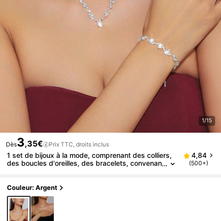
1/15
3
,35€
Dès
Prix TTC, droits inclus
1 set de bijoux à la mode, comprenant des colliers,
4,84
des boucles d'oreilles, des bracelets, convenan
(500+)
t pour le port quotidien des femmes, les mariag
es, les fêtes, etc.
Couleur: Argent