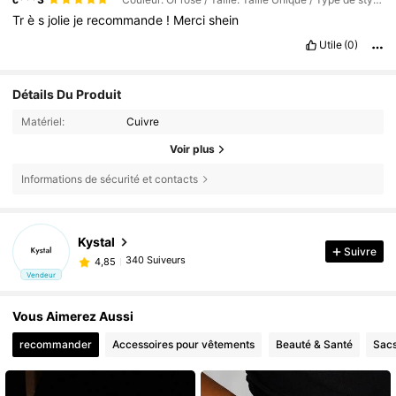
Tr
è
s
jolie
je
recommande
!
Merci
shein
Utile
(0)
Détails Du Produit
Matériel:
Cuivre
Voir plus
Informations de sécurité et contacts
Kystal
Suivre
340 Suiveurs
4,85
Vendeur
Vous Aimerez Aussi
recommander
Accessoires pour vêtements
Beauté & Santé
Sacs