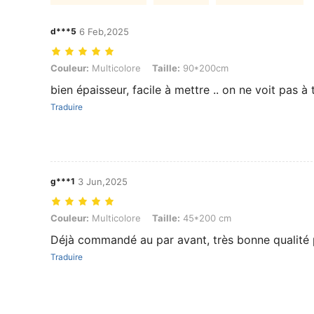
d***5
6 Feb,2025
Couleur: Multicolore, Taille: 90*200cm
Couleur:
Multicolore
Taille:
90*200cm
bien épaisseur, facile à mettre .. on ne voit pas 
Traduire
g***1
3 Jun,2025
Couleur: Multicolore, Taille: 45*200 cm
Couleur:
Multicolore
Taille:
45*200 cm
Déjà commandé au par avant, très bonne qualité 
Traduire