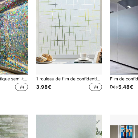
Film de fenêtre statique semi-transparent arc-en-ciel holographique 3D, amovible sans colle, décoration de porte vitrée pour salon de la maison
1 rouleau de film de confidentialité pour fenêtre, film de fenêtre givré décoratif, film de confidentialité statique anti-UV pour verre de salle de bain, autocollant de givre, couvre-porte d'entrée sans adhésif
3,98€
5,48€
Dès