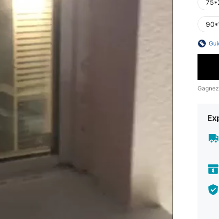
75*
90*
Gui
Gagnez
Exp