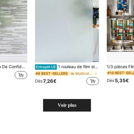
Couvrant Amovible En Vinyle Bloquant Les Uv Pour Le Salon De Bureau À Domicile Et Salle De Réunion
1 rouleau de film statique pour verre, film de fenêtre bloquant les UV et l'éblouissement pour la maison et la salle de bain, film décoratif amovible pour l'intérieur, jour et nuit, couleur unie
Entrepôt UE
#10 BEST-SEL
de Multicolore Films pour fenêtres
#6 BEST-SELLERS
5,35€
Dès
7,26€
Dès
Voir plus