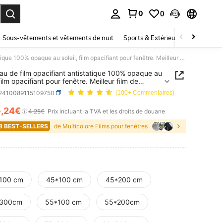
0
0
ouver. Press Enter to select.
Sous-vêtements et vêtements de nuit
Sports & Extérieur
Enfants
1 rouleau de film opacifiant antistatique 100% opaque au soleil, film opacifiant pour fenêtre. Meilleur film de confidentialité noire pour fenêtres, teintage de fenêtre amovible en plastique pour la maison et le bureau
eau de film opacifiant antistatique 100% opaque au
 film opacifiant pour fenêtre. Meilleur film de
entialité noire pour fenêtres, teintage de fenêtre
r2410089115109750
(100+ Commentaires)
le en plastique pour la maison et le bureau
4
,24€
ICE AND AVAILABILITY
4,25€
Prix incluant la TVA et les droits de douane
8 BEST-SELLERS
de Multicolore Films pour fenêtres
100 cm
45*100 cm
45*200 cm
300cm
55*100 cm
55*200cm