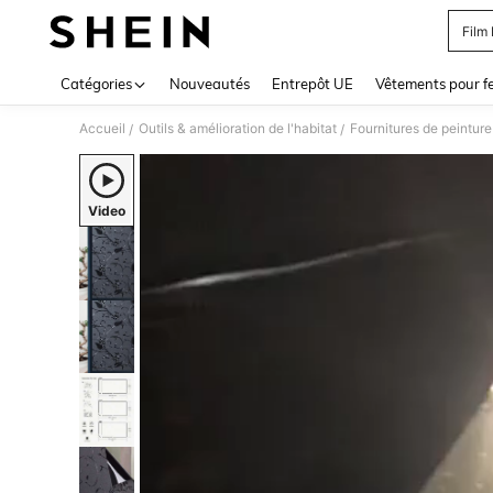
Film
Use up 
Catégories
Nouveautés
Entrepôt UE
Vêtements pour 
Accueil
Outils & amélioration de l'habitat
Fournitures de peinture
/
/
Video