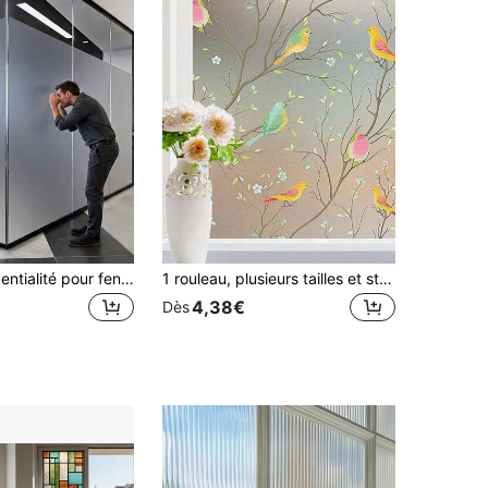
Film de confidentialité pour fenêtre de bureau, protection UV 100% verre dépoli, autocollants de porte à adhérence statique bloquant la chaleur UV pour la maison et la salle de bain, revêtements de décalcomanie intérieure amovibles jour et nuit
1 rouleau, plusieurs tailles et styles disponibles, film de fenêtre arc-en-ciel givré, film de verre de protection de la vie privée et d'isolation thermique, convient pour le bureau, l'entrepôt, le salon, la chambre, la cuisine, la salle de bain, la porte coulissante en verre, Noël et autres décorations de fêtes.
4,38€
Dès