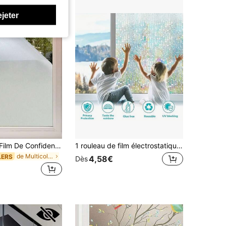
ejeter
1 Rouleau De Film De Confidentialité Pour Vitre Givrée Avec Contrôle De La Chaleur, Blocage Des Rayons Uv, Adhérence Statique Réutilisable, Couverture De Porte Non Adhésive Pour Salle De Bain, Bureau À Domicile
1 rouleau de film électrostatique pour verre à texture 3D peau de crocodile, autocollant de fenêtre givré pour l'intimité, film décoratif coloré pour balcon
de Multicolore Films pour fenêtres
LERS
4,58€
Dès