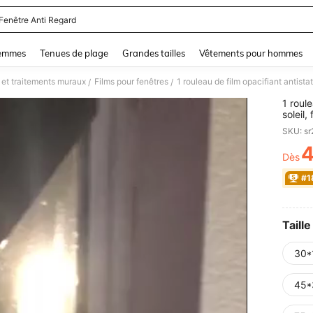
 Fenêtre Anti Regard
and down arrow keys to navigate search Dernière recherche and Rechercher et Tr
femmes
Tenues de plage
Grandes tailles
Vêtements pour hommes
 et traitements muraux
Films pour fenêtres
/
/
1 roul
soleil,
confid
SKU: s
amovib
Dès
PR
#1
Taille
30*
45*