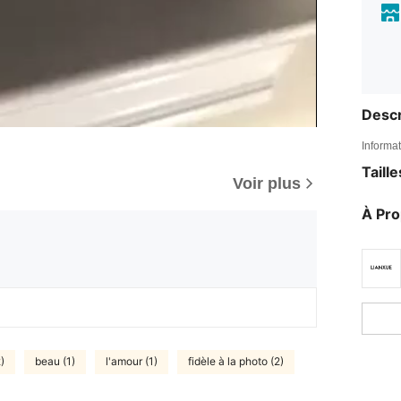
Descr
Informat
Taill
Voir plus
À Pr
)
beau (1)
l'amour (1)
fidèle à la photo (2)