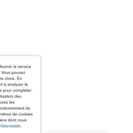
fournir le service
e. Vous pouvez
re choix. En
nt à analyser le
tés pour compléter
lisation des
uvez les
fonctionnement du
amètres de cookies
nière dont nous
fidentialité.