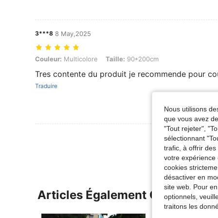
3***8
8 May,2025
Couleur: Multicolore, Taille: 90*200cm
Couleur:
Multicolore
Taille:
90*200cm
Tres contente du produit je recommende pour cou
Traduire
Nous utilisons des
que vous avez dem
"Tout rejeter", "
Voir Plus D
sélectionnant "To
trafic, à offrir d
votre expérience 
cookies stricteme
désactiver en mod
site web. Pour en
Articles Également Consultés
optionnels, veuil
traitons les donn