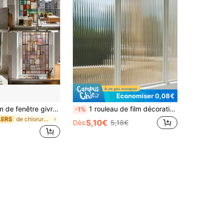
Économiser 0,08€
1/3 pièces Film de fenêtre givré à motif géométrique coloré, autocollant de confidentialité PVC réutilisable, convient pour la cuisine, la salle de bain, la chambre, le salon et la décoration de porte/fenêtre en verre
1 rouleau de film décoratif strié pour fenêtre, protège 96% des rayons UV, protège l'intimité du foyer des regards indiscrets, convient pour la maison, le bureau et la cuisine
-1%
de chlorure de polyvinyle Films pour fenêtres
LERS
5,10€
Dès
5,18€