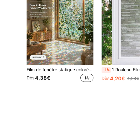
Film de fenêtre statique coloré 3D avec motif de feuille de vigne, autocollant de confidentialité pour portes en verre de la maison et du bureau
1 Rouleau Film De Confidentialité Pour Fenêtre, Autocollants Fenêtre Givrée À Statique Adhérente Non Adhésive Et Opaque , 
-1%
4,38€
Dès
4,20€
Dès
4,28€