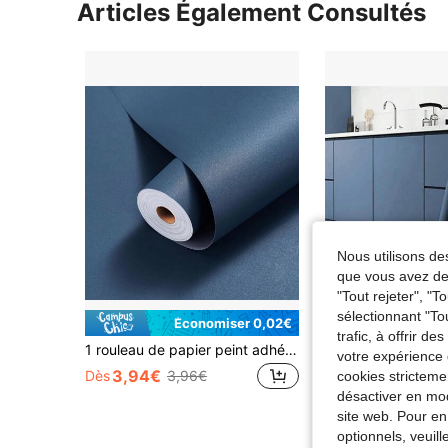
Articles Également Consultés
Nous utilisons des
que vous avez dem
"Tout rejeter", "
sélectionnant "To
Économiser 0,02€
trafic, à offrir d
1 rouleau de papier peint adhésif décoratif pour la maison, papier contact vinyle imperméable pour sticker mural de salon, armoires, décoration de cuisine
votre expérience 
3,94€
4,04€
Dès
3,96€
Dès
cookies stricteme
désactiver en mod
site web. Pour en
optionnels, veuil