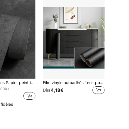
1 pièce/2 pièces Papier peint texturé épais en béton et ciment, décoration d'intérieur pour armoire, bureau, chaise, décor de pièce, autocollant mural de rénovation. Articles de décoration de printemps pour rafraîchir votre maison, autocollants de décoration Rama
Film vinyle autoadhésif noir pour comptoir - Cuisine, bureau, tiroir, armoire - Imperméable et amovible
1000+)
4,18€
Dès
 fidèles