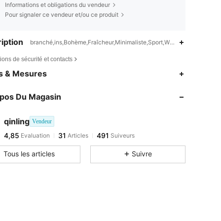
Informations et obligations du vendeur
Pour signaler ce vendeur et/ou ce produit
iption
branché,ins,Bohème,Fraîcheur,Minimaliste,Sport,Waterproof,Antikéros
ions de sécurité et contacts
es & Mesures
opos Du Magasin
qinling
Vendeur
4,85
31
491
Evaluation
Articles
Suiveurs
Tous les articles
Suivre