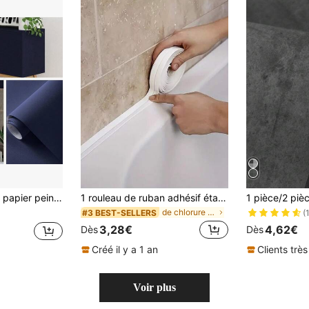
our le salon, la chambre, la cuisine, les meubles, autocollant de décoration murale imperméable pour la maison
1 rouleau de ruban adhésif étanche en PVC auto-adhésif pour fissures et crevasses, convient pour la cuisine, la salle de bain et la baignoire
de chlorure de polyvinyle Adhésifs et scellants
#3 BEST-SELLERS
(
3,28€
4,62€
Dès
Dès
Créé il y a 1 an
Clients très
Voir plus