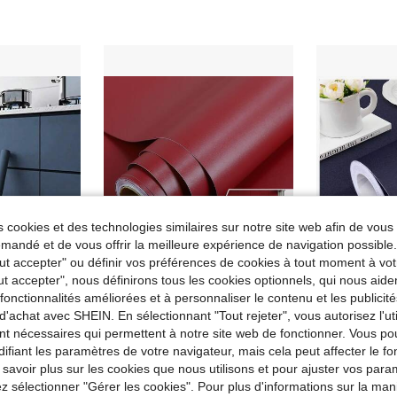
 cookies et des technologies similaires sur notre site web afin de vous 
andé et de vous offrir la meilleure expérience de navigation possibl
Tout accepter" ou définir vos préférences de cookies à tout moment à vot
ut accepter", nous définirons tous les cookies optionnels, qui nous aide
Économiser 0,01€
es fonctionnalités améliorées et à personnaliser le contenu et les publici
ucdfi 1 rouleau de papier peint vinyle adhésif de couleur unie, autoadhésif, pelable et amovible. Papier peint de contact, armoires, salon, cuisine, chambre à coucher, style moderne pour la décoration, la rénovation des meubles, la décoration d'automne, papier peint, décoration de la pièce, décoration de la maison, décoration murale, décoration de salle de bain, décoration de chambre à coucher, décoration de pièce, décoration de salon, décoration de maison, art mural de salon, papier peint, autocollants muraux, stickers muraux
1 pièce, papier peint autoadhésif rouge, papier peint rouge pur rétro, autocollants déchirables, convient pour la salle de bain, la chambre, les murs de décoration de la maison, les armoires de cuisine, papier peint autoadhésif rouge mat, convient pour les plans de travail, les bureaux, les salles de classe, décoration murale, décoration de salle de bain, décoration de chambre, fournitures de décoration de pièce, décoration de salon, décoration de maison, décoration d'intérieur, papier peint de salon, stickers muraux, art de papier peint, stickers muraux.
d'achat avec SHEIN. En sélectionnant "Tout rejeter", vous autorisez l'uti
4 restant
3,95€
Dès
3,96€
nt nécessaires qui permettent à notre site web de fonctionner. Vous po
5,26€
ifiant les paramètres de votre navigateur, mais cela peut affecter le 
 savoir plus sur les cookies que nous utilisons et pour ajuster vos par
lez sélectionner "Gérer les cookies". Pour plus d'informations sur la ma