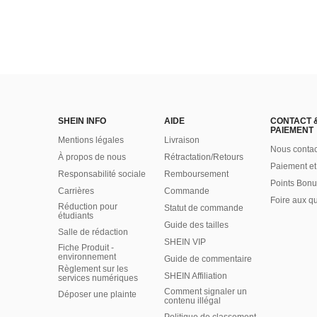
SHEIN INFO
AIDE
CONTACT 
PAIEMENT
Mentions légales
Livraison
Nous contac
À propos de nous
Rétractation/Retours
Paiement et
Responsabilité sociale
Remboursement
Points Bonu
Carrières
Commande
Foire aux q
Réduction pour
Statut de commande
étudiants
Guide des tailles
Salle de rédaction
SHEIN VIP
Fiche Produit -
environnement
Guide de commentaire
Règlement sur les
SHEIN Affiliation
services numériques
Comment signaler un
Déposer une plainte
contenu illégal