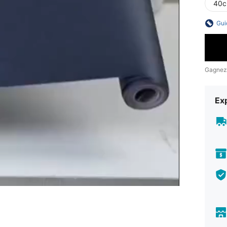
40c
Gui
Gagnez
Exp