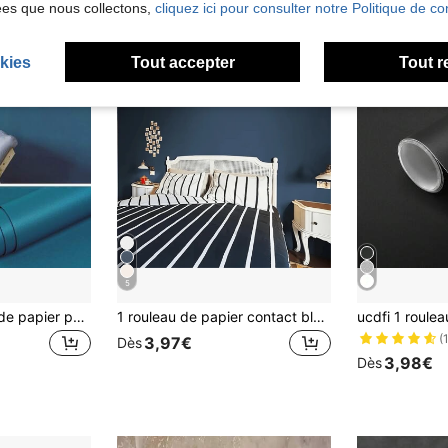
ées que nous collectons,
cliquez ici pour consulter notre Politique de con
kies
Tout accepter
Tout r
5
1 rouleau de 10 m de papier peint autoadhésif bleu-vert, papier contact de couleur unie avec texture, papier peint amovible mat, sticker mural décoratif, matériau en rouleau de vinyle, 15,7 po * 393,7/196,8/1181/39,3 po
1 rouleau de papier contact bleu foncé mat autoadhésif et amovible en PVC, papier peint autocollant pour cuisine, chambre, salon, meubles, papier peint de rénovation pour décoration de la maison et réfection de meubles, 40 cm x 5 m, panneaux muraux autocollants, papier peint, articles de décoration de printemps pour rafraîchir votre maison, autocollants de décoration Rama
(
3,97€
Dès
3,98€
Dès