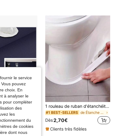
fournir le service
e. Vous pouvez
re choix. En
nt à analyser le
tés pour compléter
1 rouleau de papier peint autoadhésif style marine, papier peint vinyle amovible de couleur unie bleu foncé mat, 15,7 po x 39,3 pi/118,1 pi/196,8 pi, convient pour la décoration d'armoires et de chambres, décoration maison DIY
1 rouleau de ruban d'étanchéité imperméable, bande scellante auto-adhésive en PVC, bande d'étanchéité anti-moisissure pour évier de cuisine et de salle de bain, sticker décoratif pour la maison, décorations de fête, cadeaux d'anniversaire et de remise des diplômes, stickers de décoration murale et de chambre
lisation des
de Étanche Autocollant d'étanchéité au sol
#1 BEST-SELLERS
uvez les
2,70€
Dès
fonctionnement du
amètres de cookies
Clients très fidèles
nière dont nous