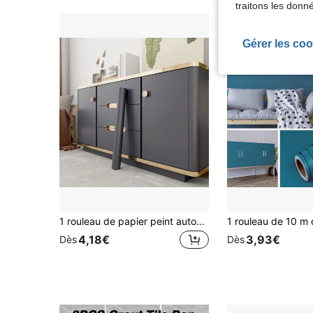
traitons les donn
Gérer les coo
1 rouleau de papier peint autoadhésif mat et unicolore, en matériau vinyle résistant à l'huile, convenant pour les armoires de cuisine, la rénovation de meubles et la décoration intérieure DIY. Peut être utilisé pour le papier peint, la décoration de chambre, de salle de bain, de salon, de cuisine, et pour tout type de décoration murale et d'art mural à la maison.
4,18€
3,93€
Dès
Dès