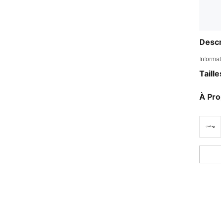
Descr
Informat
Taill
À Pr