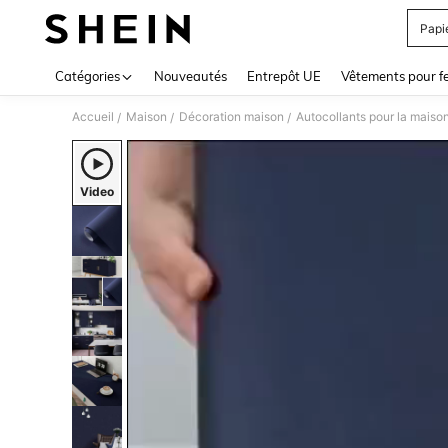
Papi
Use up 
Catégories
Nouveautés
Entrepôt UE
Vêtements pour 
Accueil
Maison
Décoration maison
Autocollants pour la maiso
/
/
/
Video