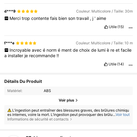
d***9
Couleur: Multicolore / Taille: 30m
Merci
trop
contente
fais
bien
son
travail
,
j
'
aime
Utile
(15)
f***e
Couleur: Multicolore / Taille: 10 m
Incroyable
avec
é
norm
é
ment
de
choix
de
lumi
è
re
et
facile
a
installer
je
recommande
!!
Utile
(14)
Détails Du Produit
Matériel:
ABS
Voir plus
L’ingestion peut entraîner des blessures graves, des brûlures chimiqu
es internes, voire la mort. L’ingestion peut provoquer des brûlures grave
...
Voir tout
s en seulement 2 heures. Si une pile a été avalée ou insérée dans une p
Informations de sécurité et contacts
artie quelconque du corps, consultez immédiatement un médecin. Gard
ez les piles neuves et usagées hors de portée des enfants. Assurez-vou
s que le compartiment à piles est toujours bien fermé.
167 Suiveurs
4,84