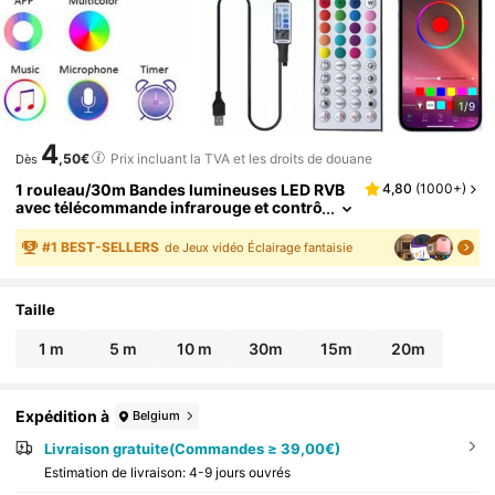
1/9
4
,50€
Prix incluant la TVA et les droits de douane
Dès
1 rouleau/30m Bandes lumineuses LED RVB
4,80
(
1000+
)
avec télécommande infrarouge et contrô
le par application Bluetooth, ruban LED a
uto-adhésif, mode synchronisation musical
#
1
BEST-SELLERS
de Jeux vidéo Éclairage fantaisie
e et minuterie, convient pour la chambre à co
ucher, la salle de jeux
Taille
1 m
5 m
10 m
30m
15m
20m
Expédition à
Belgium
Livraison gratuite(Commandes ≥ 39,00€)
Estimation de livraison:
4-9 jours ouvrés