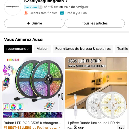
SZshiyueguangdian
s***5
est en train de naviguer
Vendeur
167 Suiveurs
4,84
Clients très fidèles
Créé il y a 1 an
Suivre
Tous les articles
Vous Aimerez Aussi
recommander
Maison
Fournitures de bureau & scolaires
Textile
Ruban LED RGB 3535 à changeme
1 pièce Bande lumineuse LED de 20
3
nt de couleur 98,4ft/65,6ft, lumières
0 cm/300 cm/500 cm, 2 pièces Ba
#1 BEST-SELLERS
de Festival de musique Éclairage fantaisie
Dès
,68€