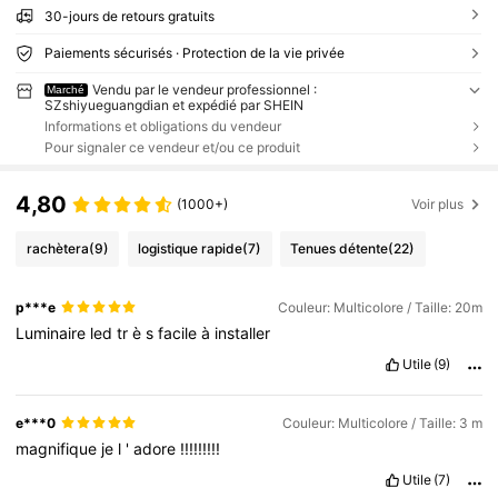
30-jours de retours gratuits
Paiements sécurisés · Protection de la vie privée
Vendu par le vendeur professionnel :
Marché
SZshiyueguangdian et expédié par SHEIN
Informations et obligations du vendeur
Pour signaler ce vendeur et/ou ce produit
4,80
(1000+)
Voir plus
rachètera
(9)
logistique rapide
(7)
Tenues détente
(22)
p***e
Couleur: Multicolore / Taille: 20m
Luminaire
led
tr
è
s
facile
à
installer
Utile
(9)
e***0
Couleur: Multicolore / Taille: 3 m
magnifique
je
l
'
adore
!!!!!!!!!
Utile
(7)