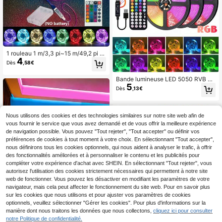
écoration de pièce
1 rouleau 1 m/3,3 pi~15 m/49,2 pi B
4
ande lumineuse LED RGB à couleur
Dès
,58€
changeante et flexible alimentée pa
r batterie avec contrôleur IR 24 tou
Bande lumineuse LED 5050 RVB co
ches, convient pour la chambre, la t
5
lorée à faible tension 5V avec téléc
able, la maison, la pièce, la télévisio
Dès
,13€
ommande, découpable et adhésive
n, le camping et la décoration DIY
pour mur d'arrière-plan, fête, télévis
(SANS batterie)
ion, décoration de la maison, dispon
ible en longueurs de 1 m à 40 m
Nous utilisons des cookies et des technologies similaires sur notre site web afin de
vous fournir le service que vous avez demandé et de vous offrir la meilleure expérience
de navigation possible. Vous pouvez "Tout rejeter", "Tout accepter" ou définir vos
préférences de cookies à tout moment à votre choix. En sélectionnant "Tout accepter",
nous définirons tous les cookies optionnels, qui nous aident à analyser le trafic, à offrir
des fonctionnalités améliorées et à personnaliser le contenu et les publicités pour
compléter votre expérience d'achat avec SHEIN. En sélectionnant "Tout rejeter", vous
autorisez l'utilisation des cookies strictement nécessaires qui permettent à notre site
web de fonctionner. Vous pouvez les désactiver en modifiant les paramètres de votre
navigateur, mais cela peut affecter le fonctionnement du site web. Pour en savoir plus
sur les cookies que nous utilisons et pour ajuster vos paramètres de cookies
optionnels, veuillez sélectionner "Gérer les cookies". Pour plus d'informations sur la
manière dont nous traitons les données que nous collectons,
cliquez ici pour consulter
Économiser 0,02€
Bande Lumineuse Led Rvb Avec Ch
notre Politique de confidentialité.