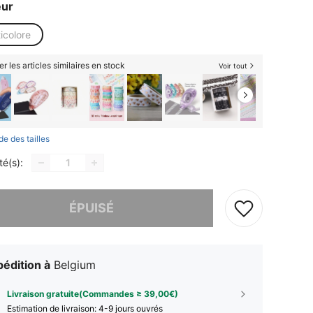
eur
icolore
er les articles similaires en stock
Voir tout
de des tailles
té(s):
 ce produit est épuisé.
ÉPUISÉ
édition à
Belgium
Livraison gratuite(Commandes ≥ 39,00€)
Estimation de livraison:
4-9 jours ouvrés