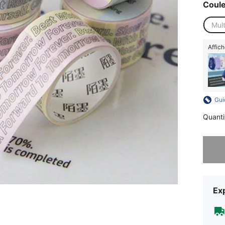
Coul
Mult
Affich
Gui
Quanti
Désolés,
Exp