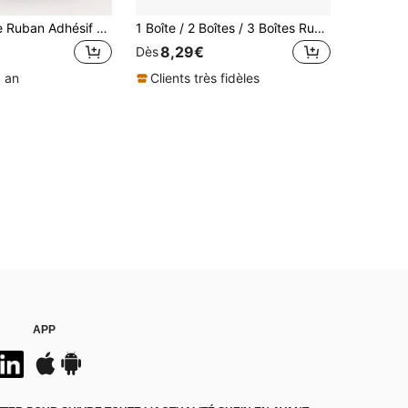
5 Pièces/boîte Ruban Adhésif Washi De Base Vintage Pour La Décoration Polyvalente, Le Scrapbooking Et La Journalisation
1 Boîte / 2 Boîtes / 3 Boîtes Ruban Washi, 60 Couleurs, Ruban Masquant Décoratif Fin de Couleur Unie Arc-en-ciel Basique Convient pour l'Art, le Bullet Journal, l'Emballage, la Planification, le Calendrier, le Scrapbooking, Ruban Autocollant, Fournitures Scolaires
8,29€
Dès
1 an
Clients très fidèles
APP