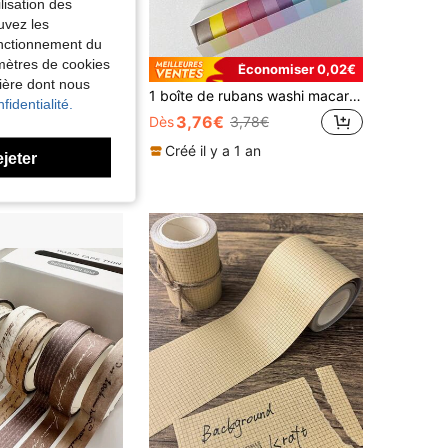
lisation des
uvez les
fonctionnement du
amètres de cookies
Économiser 0,02€
nière dont nous
10 pièces , Ruban Washi - Vintage Aquarelle washi Ruban Adhésif Set Avec Feuille D'or - Esthétique Ruban Décoratif Parfait Pour Balle Journal , Album De Coupures , Artisanat DIY
1 boîte de rubans washi macaron multicolores, rubans de papier en dégradé de 6/12 couleurs, ruban décoratif mignon et frais pour le journaling DIY des filles, utilisation par les élèves pour la rentrée scolaire
fidentialité.
3,76€
Dès
3,78€
Créé il y a 1 an
ejeter