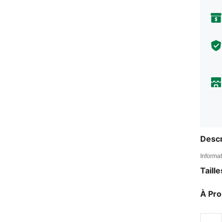
Descr
Informat
Taill
À Pr