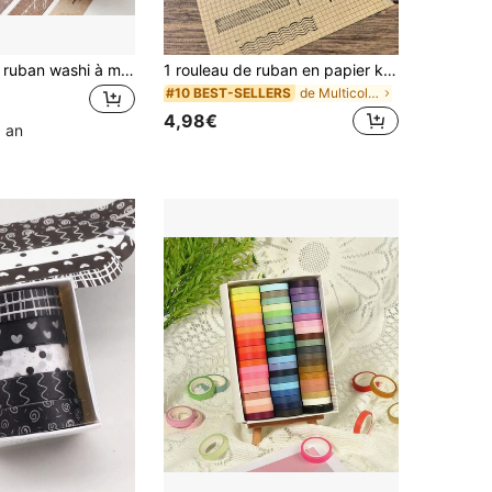
8 rouleaux de ruban washi à motif floral vintage, design de style européen rétro, convient pour la décoration de boîtes cadeaux, le scrapbooking et la décoration de coques de téléphone DIY, ruban , essentiel pour la rentrée scolaire
1 rouleau de ruban en papier kraft à carreaux, inscriptible pour le scrapbooking et la décoration DIY
de Multicolore Ruban de masquage
#10 BEST-SELLERS
4,98€
1 an