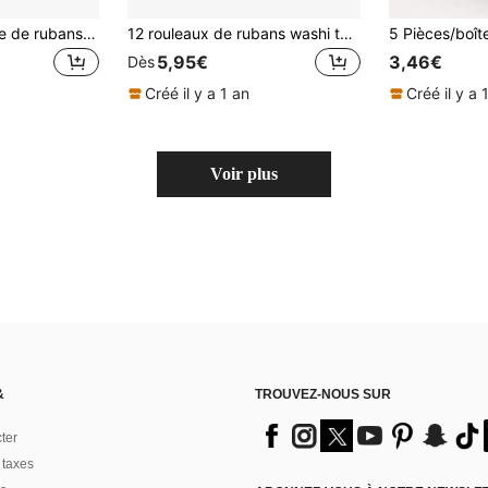
12 pièces Ensemble de rubans washi à fleurs épanouies, autocollants de décoration en feuille d'or rétro à motif floral, ruban de masquage, autocollants décoratifs adhésifs pour journal, album, fournitures de scrapbooking
12 rouleaux de rubans washi thème construction en jaune, rouge et noir avec slogans. Rubans adhésifs de masquage pour journal intime, emballage cadeau, fournitures d'artisanat et décorations pour anniversaire thème chantier, rentrée scolaire.
5,95€
3,46€
Dès
Créé il y a 1 an
Créé il y a 
Voir plus
&
TROUVEZ-NOUS SUR
ter
 taxes