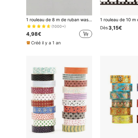
1 rouleau de 8 m de ruban washi japonais, minimaliste et polyvalent
(1000+)
3,15€
Dès
4,98€
Créé il y a 1 an