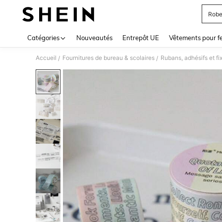
Robe
Use up 
Catégories
Nouveautés
Entrepôt UE
Vêtements pour 
Accueil
Fournitures de bureau & scolaires
Rubans, adhésifs et fi
/
/