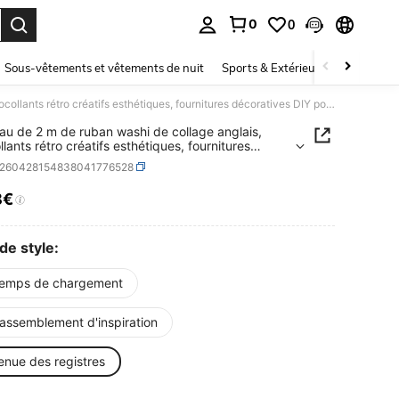
0
0
ouver. Press Enter to select.
Sous-vêtements et vêtements de nuit
Sports & Extérieur
Enfants
1 rouleau de 2 m de ruban washi de collage anglais, autocollants rétro créatifs esthétiques, fournitures décoratives DIY pour scrapbooking, cadeau de vacances, scrapbook personnalisé, papeterie scolaire
eau de 2 m de ruban washi de collage anglais,
lants rétro créatifs esthétiques, fournitures
tives DIY pour scrapbooking, cadeau de
s260428154838041776528
es, scrapbook personnalisé, papeterie scolaire
8€
ICE AND AVAILABILITY
de style:
Temps de chargement
Rassemblement d'inspiration
enue des registres