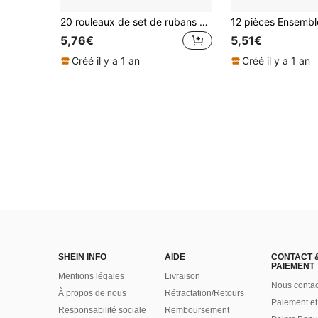
20 rouleaux de set de rubans washi à motifs de base, rubans de papier fins avec autocollants de fleurs, étoiles, flèches, cœurs. Convient pour les arts, le DIY, les journaux, les agendas, le scrapbooking, la décoration d'emballage cadeau
5,76€
5,51€
Créé il y a 1 an
Créé il y a 1 an
SHEIN INFO
AIDE
CONTACT 
PAIEMENT
Mentions légales
Livraison
Nous contac
À propos de nous
Rétractation/Retours
Paiement et
Responsabilité sociale
Remboursement