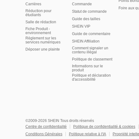
Points Bonu
Carrières
Commande
Foire aux q
Réduction pour
Statut de commande
étudiants
Guide des tailles
Salle de rédaction
SHEIN VIP
Fiche Produit -
environnement
Guide de commentaire
Règlement sur les
SHEIN Affiliation
services numériques
Comment signaler un
Déposer une plainte
contenu illégal
Politique de classement
Informations sur le
produit
Politique et déclaration
d'accessibilité
©2009-2026 SHEIN Tous droits réservés
Centre de confidentialité
Politique de confidentialité & cookies
Conditions Générales
Politique relative à l'IA
Propriété intell