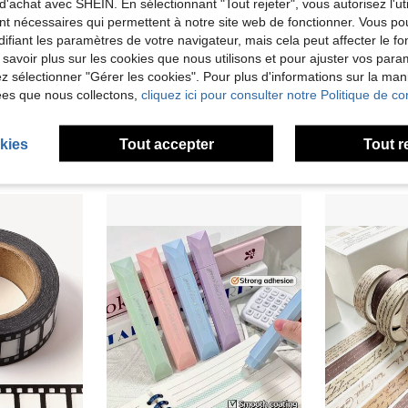
d'achat avec SHEIN. En sélectionnant "Tout rejeter", vous autorisez l'uti
nt nécessaires qui permettent à notre site web de fonctionner. Vous po
ifiant les paramètres de votre navigateur, mais cela peut affecter le 
 savoir plus sur les cookies que nous utilisons et pour ajuster vos par
omiser 0,01€
Économiser 0,11€
lez sélectionner "Gérer les cookies". Pour plus d'informations sur la ma
27 rouleaux de set de rubans washi arc-en-ciel, rubans décoratifs métalliques et à motifs pour journaux, agendas, arts et artisanat DIY, scrapbooking, emballage cadeau, indispensables pour la rentrée scolaire
1 rouleau de ruban, série voyeur, thème nuage de ciel exquis et beau, ruban de papier, fournitures de scrapbooking, accessoires de cahier, cadres photo décoratifs pour cahier, étuis de téléphone portable, tasses à eau, magazines de déchets, boîtes de papeterie, autocollants personnalisés DIY, rentrée scolaire, fournitures scolaires
-3%
ées que nous collectons,
cliquez ici pour consulter notre Politique de con
5,37€
3,37€
Dès
3,48€
kies
Tout accepter
Tout r