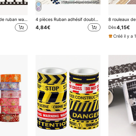
1 rouleau de 10 m de ruban washi avec design de film, autocollants mignons pour diary, journal, DIY, cahier, fournitures pour journal, ruban-cache, fournitures pour scrapbooking, scrap book, école, rentrée scolaire
4 pièces Ruban adhésif double face, liaison rotative sans couture à 360°, convient pour le scrapbooking, les loisirs créatifs, la rentrée scolaire, les fournitures de bureau, les journaux faits main et les projets artistiques
4,84€
4,15€
Dès
Créé il y a 