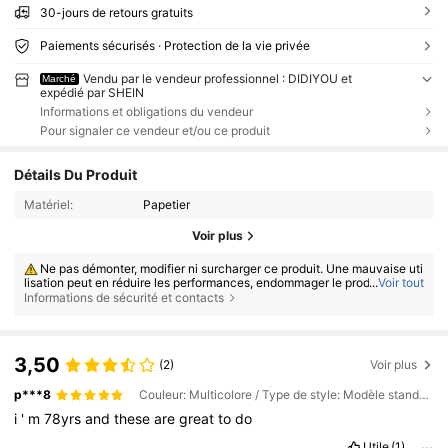
30-jours de retours gratuits
Paiements sécurisés · Protection de la vie privée
Vendu par le vendeur professionnel : DIDIYOU et
Marché
expédié par SHEIN
Informations et obligations du vendeur
Pour signaler ce vendeur et/ou ce produit
Détails Du Produit
Matériel:
Papetier
Voir plus
Ne pas démonter, modifier ni surcharger ce produit. Une mauvaise uti
lisation peut en réduire les performances, endommager le produit et aug
...
Voir tout
menter le risque de blessure.
Informations de sécurité et contacts
Ce produit est réservé aux adultes. Tenir hors de portée des enfants.
Les personnes âgées, les femmes enceintes et les personnes souffrant
de problèmes cardiaques, articulaires ou osseux, ou de toute autre affec
tion médicale susceptible de limiter leur activité physique, doivent cons
3,50
(2)
Voir plus
ulter un médecin ou un professionnel de santé qualifié avant utilisation.
Avant chaque utilisation, inspectez soigneusement le produit afin de
p***8
Couleur: Multicolore / Type de style: Modèle standard / Taille: Rose
déceler toute fissure, déchirure, usure, jeu, déformation ou autre signe d
e dommage. Cessez immédiatement l'utilisation en cas de défaut.
i
'
m
78yrs
and
these
are
great
to
do
Utilisez ce produit uniquement sur une surface plane, stable, antidér
apante et dégagée. Les surfaces humides, irrégulières ou dangereuses
Utile
(1)