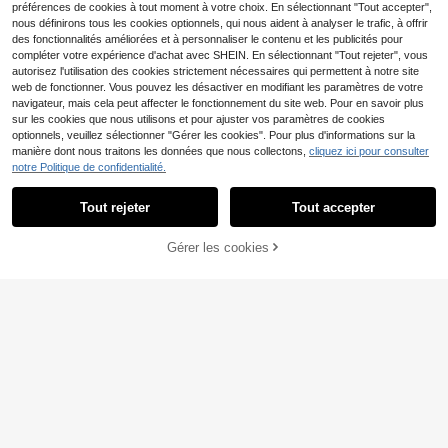
préférences de cookies à tout moment à votre choix. En sélectionnant "Tout accepter",
deau idéal pour les professeurs et le
nous définirons tous les cookies optionnels, qui nous aident à analyser le trafic, à offrir
s étudiants de yoga, Tutoriel d'étire
ment d'exercice à la maison, Aide à
des fonctionnalités améliorées et à personnaliser le contenu et les publicités pour
améliorer la flexibilité, la concentrat
compléter votre expérience d'achat avec SHEIN. En sélectionnant "Tout rejeter", vous
ion et l'équilibre
autorisez l'utilisation des cookies strictement nécessaires qui permettent à notre site
web de fonctionner. Vous pouvez les désactiver en modifiant les paramètres de votre
navigateur, mais cela peut affecter le fonctionnement du site web. Pour en savoir plus
sur les cookies que nous utilisons et pour ajuster vos paramètres de cookies
optionnels, veuillez sélectionner "Gérer les cookies". Pour plus d'informations sur la
manière dont nous traitons les données que nous collectons,
cliquez ici pour consulter
Pince de jambe circulair
Entrepôt UE
notre Politique de confidentialité.
e, masseur de jambe, rouleau de ma
9
,47€
ssage 23 roues pour les muscles, ro
Tout rejeter
Tout accepter
uleau corporel pour les tissus profo
nds pour l'équipement de sport, de
yoga et de musculation
1 pièce Ceinture de poussée des ha
Gérer les cookies
AJOUTER AU PANIER
nches rose avec large coussin pour
8 restant
le pont fessier, les squats, les fente
5
s. Sangle rembourrée antidérapante
,98€
pour le développement des fesses.
Équipement de fitness pour la maiso
n
2D Plat 6 pièces Affiches de défi de