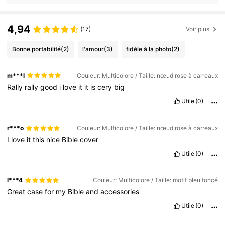
4,94
(17)
Voir plus
Bonne portabilité
(2)
l'amour
(3)
fidèle à la photo
(2)
m***l
Couleur: Multicolore / Taille: nœud rose à carreaux
Rally
rally
good
i
love
it
it
is
cery
big
Utile
(0)
r***o
Couleur: Multicolore / Taille: nœud rose à carreaux
I
love
it
this
nice
Bible
cover
Utile
(0)
l***4
Couleur: Multicolore / Taille: motif bleu foncé
Great
case
for
my
Bible
and
accessories
Utile
(0)