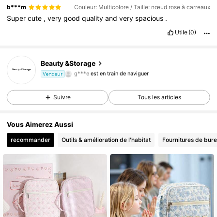
b***m
Couleur: Multicolore / Taille: nœud rose à carreaux
Super
cute
,
very
good
quality
and
very
spacious
.
Utile
(0)
Beauty &Storage
498 Suiveurs
4,92
g***e
est en train de naviguer
Vendeur
498 Suiveurs
4,92
Suivre
Tous les articles
Vous Aimerez Aussi
recommander
Outils & amélioration de l'habitat
Fournitures de bure