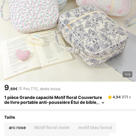
1/15
9
,89€
Prix TTC, droits inclus
1 pièce Grande capacité Motif floral Couverture
4,94
(
17
)
de livre portable anti-poussière Étui de bible
à nœud mode pour femmes Housse de prote
ction de livre matelassée Sac de rangement de bi
ble à motif floral Étui de rangement matelassé av
Taille
ec poignée Sac de transport, Fournitures pour
l'étude de la bible Cadeaux pour enseignants Ca
arc rose
Motif floral violet
motif bleu foncé
deaux de rentrée scolaire Jolis cadeaux d'annive