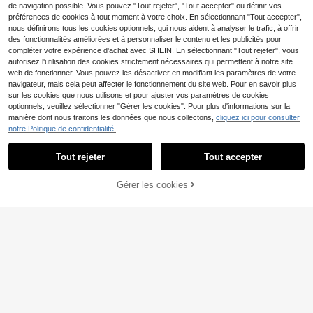
de navigation possible. Vous pouvez "Tout rejeter", "Tout accepter" ou définir vos
préférences de cookies à tout moment à votre choix. En sélectionnant "Tout accepter",
nous définirons tous les cookies optionnels, qui nous aident à analyser le trafic, à offrir
des fonctionnalités améliorées et à personnaliser le contenu et les publicités pour
compléter votre expérience d'achat avec SHEIN. En sélectionnant "Tout rejeter", vous
autorisez l'utilisation des cookies strictement nécessaires qui permettent à notre site
web de fonctionner. Vous pouvez les désactiver en modifiant les paramètres de votre
navigateur, mais cela peut affecter le fonctionnement du site web. Pour en savoir plus
sur les cookies que nous utilisons et pour ajuster vos paramètres de cookies
optionnels, veuillez sélectionner "Gérer les cookies". Pour plus d'informations sur la
manière dont nous traitons les données que nous collectons,
cliquez ici pour consulter
Trousse médicale , Kit de premiers s
notre Politique de confidentialité.
oins de voyage et de maison, petit s
#4 BEST-SELLERS
de Multicolore Sacs de rangement pour médicaments
ac de rangement pour médicaments
4
Tout rejeter
Tout accepter
, Aucun fourniture incluse
Dès
,88€
Sac de rangement matelassé à dou
Gérer les cookies
AJOUTER AU PANIER
ble couche de grande capacité pou
5
Dès
,31€
r sèche-cheveux, organisateur d'ac
cessoires pour cheveux, sac de ran
gement de voyage multifonction, sa
c de maquillage portable, trousse d
e toilette, convient pour lisseur, fer
à friser, pinces à cheveux, outils de
coiffure, boîte de rangement de voy
age, convient pour la maison & les v
oyages & les voyages d'affaires