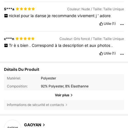
S***a
Couleur: Nude / Taille: Taille Unique
nickel
pour
la
danse
je
recommande
vivement
j
'
adore
Utile
(1)
c***n
Couleur: Gris foncé / Taille: Taille Unique
Tr
è
s
bien
.
Correspond
à
la
description
et
aux
photos
.
Utile
(1)
Détails Du Produit
Matériel:
Polyester
Composition:
92% Polyester, 8% Élasthanne
Voir plus
Informations de sécurité et contacts
GAOYAN