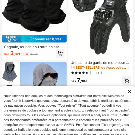
Économiser 0,13€
Cagoule, tour de cou rafraîchissant
pour l'été, cache-visage de protecti
3
Dès
,82€
-3%
3,95€
on solaire, écharpe de ski de protec
tion UV, unisexe/usage professionn
Une paire de gants de moto pour m
el
otocycliste, gants tactiles d'écran,
#4 BEST-SELLERS
de Accessoires de cyclisme
gants de protection d'hiver pour mo
(1000+)
tocross et course, gants noirs, réch
7
auffe-mains d'hiver
Dès
,38€
Nous utilisons des cookies et des technologies similaires sur notre site web afin de
vous fournir le service que vous avez demandé et de vous offrir la meilleure expérience
de navigation possible. Vous pouvez "Tout rejeter", "Tout accepter" ou définir vos
préférences de cookies à tout moment à votre choix. En sélectionnant "Tout accepter",
nous définirons tous les cookies optionnels, qui nous aident à analyser le trafic, à offrir
des fonctionnalités améliorées et à personnaliser le contenu et les publicités pour
compléter votre expérience d'achat avec SHEIN. En sélectionnant "Tout rejeter", vous
autorisez l'utilisation des cookies strictement nécessaires qui permettent à notre site
LOTANK Chapeau de protection sol
web de fonctionner. Vous pouvez les désactiver en modifiant les paramètres de votre