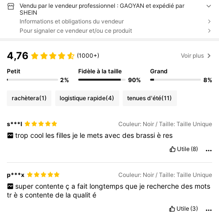
Vendu par le vendeur professionnel : GAOYAN et expédié par
SHEIN
Informations et obligations du vendeur
Pour signaler ce vendeur et/ou ce produit
4,76
(1000+)
Voir plus
Petit
Fidèle à la taille
Grand
2%
90%
8%
rachètera
(1)
logistique rapide
(4)
tenues d'été
(11)
s***l
Couleur: Noir / Taille: Taille Unique
trop
cool
les
filles
je
le
mets
avec
des
brassi
è
res
Utile
(8)
p***x
Couleur: Noir / Taille: Taille Unique
super
contente
ç
a
fait
longtemps
que
je
recherche
des
mots
tr
è
s
contente
de
la
qualit
é
Utile
(3)