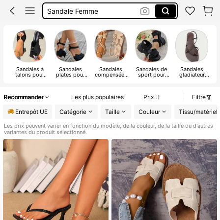
Claquettes Femmes été
Sandales Plates D’été
Talon
Sandales à
Sandales
Sandales
Sandales de
Sandales
talons pour
plates pour
compensées
sport pour
gladiateur
femmes
femmes
et à
femmes
pour femmes
plateforme
pour femmes
Recommander
Les plus populaires
Prix
Filtre
Entrepôt UE
Catégorie
Taille
Couleur
Tissu/matériel
Les prix peuvent varier en fonction du modèle, de la couleur, de la taille ou d'autres
variantes du produit sélectionné.