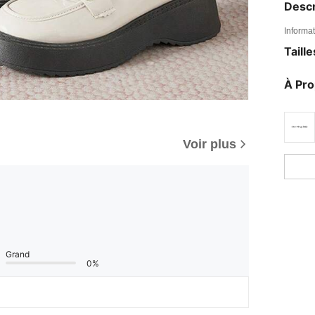
Descr
Informat
Taill
À Pr
Voir plus
Grand
0%