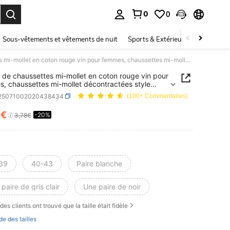
0
0
ouver. Press Enter to select.
Sous-vêtements et vêtements de nuit
Sports & Extérieur
Enfants
1 paire de chaussettes mi-mollet en coton rouge vin pour femmes, chaussettes mi-mollet décontractées style japonais rétro à revers mode, convenant pour le printemps, l'été et l'automne
e de chaussettes mi-mollet en coton rouge vin pour
, chaussettes mi-mollet décontractées style
is rétro à revers mode, convenant pour le
i25071002020438434
(100+ Commentaires)
mps, l'été et l'automne
2€
-20%
ICE AND AVAILABILITY
3,78€
39
40-43
Paire blanche
paire de gris clair
Une paire de noir
des clients ont trouvé que la taille était fidèle
de des tailles