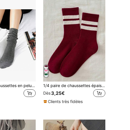
1 paire de chaussettes en peluche de couleur unie pour femmes, chaussettes mi-mollet style japonais douces pour le printemps, l'automne et l'hiver
1/4 paire de chaussettes épaisses rouges et blanches pour femmes, chaussettes mi-mollet style minimaliste tricotées, douces
3,25€
Dès
Clients très fidèles