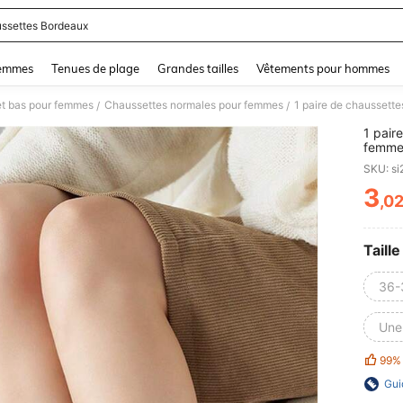
ssettes Bordeaux
and down arrow keys to navigate search Dernière recherche and Rechercher et Tr
femmes
Tenues de plage
Grandes tailles
Vêtements pour hommes
et bas pour femmes
Chaussettes normales pour femmes
/
/
1 pair
femmes
japona
SKU: s
printe
3
,0
PR
Taille
36-
Une 
99%
Gui