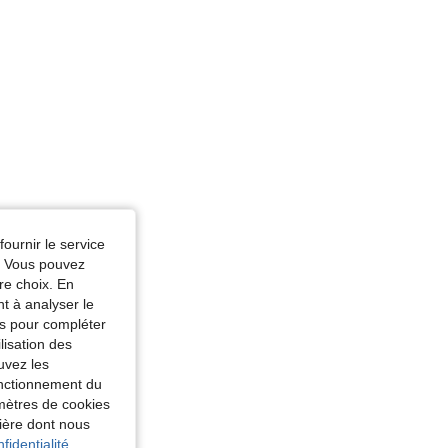
fournir le service
e. Vous pouvez
re choix. En
nt à analyser le
tés pour compléter
lisation des
uvez les
fonctionnement du
amètres de cookies
nière dont nous
fidentialité.