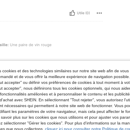
Utile (0)
paire de vin rouge
aille:
Une paire de vin rouge
 cookies et des technologies similaires sur notre site web afin de vous 
andé et de vous offrir la meilleure expérience de navigation possibl
Utile (0)
Tout accepter" ou définir vos préférences de cookies à tout moment à vot
ut accepter", nous définirons tous les cookies optionnels, qui nous aide
'avis
es fonctionnalités améliorées et à personnaliser le contenu et les publici
d'achat avec SHEIN. En sélectionnant "Tout rejeter", vous autorisez l'uti
nt nécessaires qui permettent à notre site web de fonctionner. Vous po
ifiant les paramètres de votre navigateur, mais cela peut affecter le 
 savoir plus sur les cookies que nous utilisons et pour ajuster vos par
lez sélectionner "Gérer les cookies". Pour plus d'informations sur la ma
ées que nous collectons,
cliquez ici pour consulter notre Politique de con