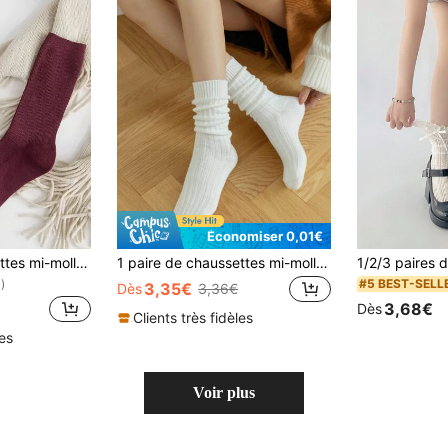
Économiser 0,01€
1 paire de chaussettes mi-mollet unisexes en coton de couleur unie, chaussettes de sport absorbantes et à haute élasticité, chaussettes affaissées en coton pur à rayures verticales, chaussettes de style polyvalent et assorties à tout pour femmes, plusieurs couleurs disponibles
1 paire de chaussettes mi-mollet épaisses de couleur unie simples, convenant pour un port quotidien, automne
#5 BEST-SELL
)
3,35€
Dès
3,36€
3,68€
Dès
Clients très fidèles
les
Voir plus