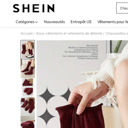
Chau
Use up 
Catégories
Nouveautés
Entrepôt UE
Vêtements pour 
Accueil
Sous-vêtements et vêtements de détente
Chaussettes 
/
/