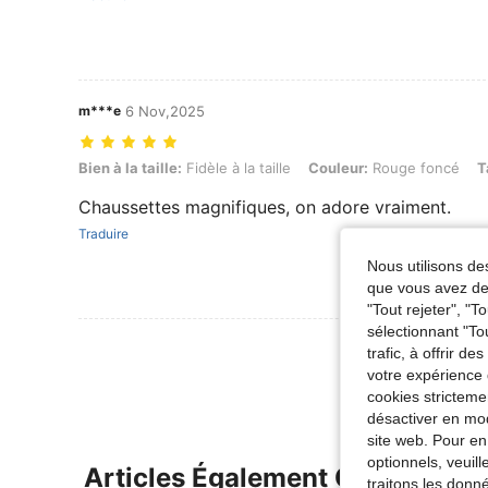
m***e
6 Nov,2025
Bien à la taille: Fidèle à la taille, Couleur: Rouge foncé, Taille: Une 
Bien à la taille:
Fidèle à la taille
Couleur:
Rouge foncé
T
Chaussettes magnifiques, on adore vraiment.
Traduire
Nous utilisons des
que vous avez dem
"Tout rejeter", "
sélectionnant "To
Voir Plus D
trafic, à offrir d
votre expérience 
cookies stricteme
désactiver en mod
site web. Pour en
optionnels, veuil
Articles Également Consultés
traitons les donn