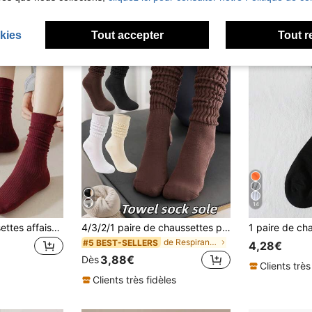
kies
Tout accepter
Tout r
14
6 paires de chaussettes affaissées à rayures verticales de couleur unie, chaussettes mi-mollet polyvalentes et assorties pour femmes, 1/3/5/6/10 paires
4/3/2/1 paire de chaussettes pour femmes automne hiver, épaisses avec doublure thermique, hauteur genou, en éponge, chaudes et moelleuses, mi-mollet, au-dessus du genou, côtelées, amples, pour yoga et pilates, antidérapantes
de Respirant Chaussettes d'équipage pour femmes
#5 BEST-SELLERS
4,28€
3,88€
Dès
Clients très
Clients très fidèles