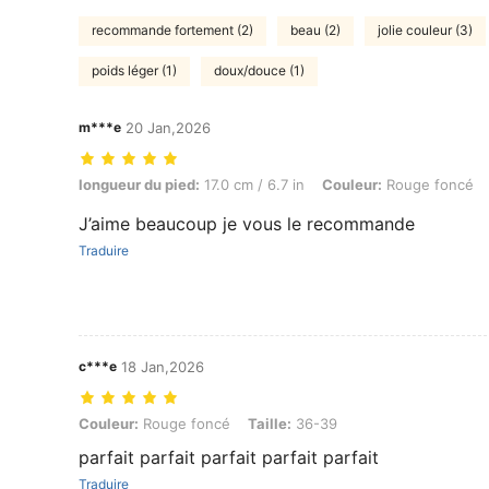
recommande fortement (2)
beau (2)
jolie couleur (3)
poids léger (1)
doux/douce (1)
m***e
20 Jan,2026
longueur du pied: 17.0 cm / 6.7 in, Couleur: Rouge foncé, Taille: 36-
longueur du pied:
17.0 cm / 6.7 in
Couleur:
Rouge foncé
J’aime beaucoup je vous le recommande
Traduire
c***e
18 Jan,2026
Couleur: Rouge foncé, Taille: 36-39
Couleur:
Rouge foncé
Taille:
36-39
parfait parfait parfait parfait parfait
Traduire