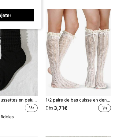
ejeter
1 paire de chaussettes en peluche de style coréen pour femmes, printemps/été. Chaussettes hautes jusqu'au genou de couleur unie, convenant pour le sport, le style collégial/lolita/simple, toutes saisons. (Hors planche à chaussettes), chaussettes d'automne
1/2 paire de bas cuisse en dentelle pour femmes, bas cuisse plissés pour filles, bas résille noir et blanc
3,71€
Dès
 fidèles