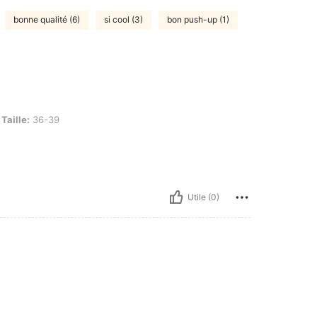
bonne qualité (6)
si cool (3)
bon push-up (1)
39
Taille:
36-39
Utile (0)