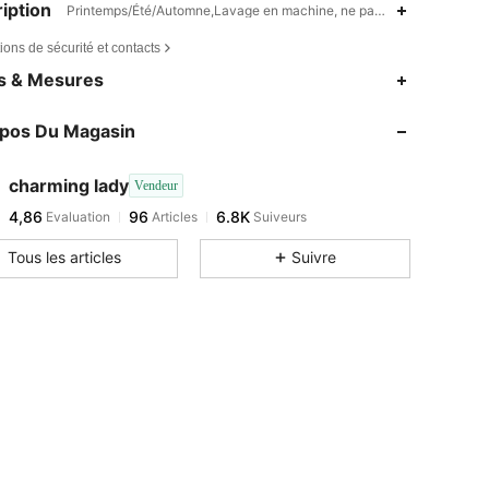
iption
Printemps/Été/Automne,Lavage en machine, ne pas laver à sec,20% 
ions de sécurité et contacts
es & Mesures
opos Du Magasin
charming lady
Vendeur
4,86
96
6.8K
Evaluation
Articles
Suiveurs
Tous les articles
Suivre