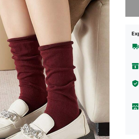
Désolés,
Exp