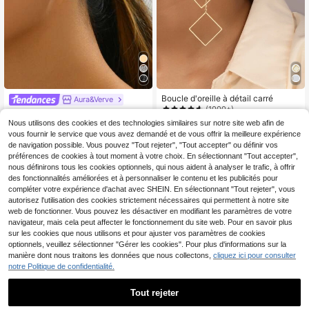
Boucle d'oreille à détail carré
Aura&Verve
(1000+)
1 paire de nouvelles boucles d'oreill
3
3
es à clous géométriques minimalist
Nous utilisons des cookies et des technologies similaires sur notre site web afin de
,15€
3,18€
,12€
es créatives, portables tous les jour
vous fournir le service que vous avez demandé et de vous offrir la meilleure expérience
s, mode élégante, simplement rond
de navigation possible. Vous pouvez "Tout rejeter", "Tout accepter" ou définir vos
e, design floral spiralé à l'avant et à
préférences de cookies à tout moment à votre choix. En sélectionnant "Tout accepter",
l'arrière
nous définirons tous les cookies optionnels, qui nous aident à analyser le trafic, à offrir
des fonctionnalités améliorées et à personnaliser le contenu et les publicités pour
compléter votre expérience d'achat avec SHEIN. En sélectionnant "Tout rejeter", vous
autorisez l'utilisation des cookies strictement nécessaires qui permettent à notre site
web de fonctionner. Vous pouvez les désactiver en modifiant les paramètres de votre
navigateur, mais cela peut affecter le fonctionnement du site web. Pour en savoir plus
sur les cookies que nous utilisons et pour ajuster vos paramètres de cookies
optionnels, veuillez sélectionner "Gérer les cookies". Pour plus d'informations sur la
manière dont nous traitons les données que nous collectons,
cliquez ici pour consulter
notre Politique de confidentialité.
Tout rejeter