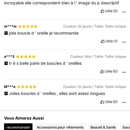
incroyable
elle
correspondent
bien
à
l
'
image
du
p
descriptif
Utile
(2)
m***m
Couleur: Or jaune / Taille: Taille Unique
jolie
boucle
d
'
oreille
je
recommande
Utile
(1)
a***3
Couleur: Noir / Taille: Taille Unique
tr
è
s
belle
paire
de
boucles
d
'
oreilles
Utile
(0)
M***e
Couleur: Or jaune / Taille: Taille Unique
Jolies
boucles
d
'
oreilles
,
elles
sont
assez
longues
Utile
(0)
Vous Aimerez Aussi
recommander
Accessoires pour vêtements
Beauté & Santé
Sacs