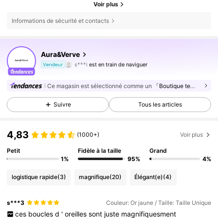
Voir plus
Informations de sécurité et contacts
30K Suiveurs
4,85
Aura&Verve
s***i
est en train de naviguer
30K Suiveurs
4,85
Vendeur
30K Suiveurs
4,85
Ce magasin est sélectionné comme un
「Boutique tendance」
30K Suiveurs
4,85
Suivre
Tous les articles
30K Suiveurs
4,85
30K Suiveurs
4,85
4,83
(1000+)
Voir plus
30K Suiveurs
4,85
Petit
Fidèle à la taille
Grand
1%
95%
4%
30K Suiveurs
4,85
logistique rapide
(3)
magnifique
(20)
Élégant(e)
(4)
30K Suiveurs
4,85
30K Suiveurs
4,85
s***3
Couleur: Or jaune / Taille: Taille Unique
30K Suiveurs
4,85
ces
boucles
d
'
oreilles
sont
juste
magnifiquesment