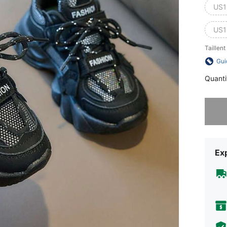
US1
US1
Taillent
Gui
Quanti
Désolés,
Exp