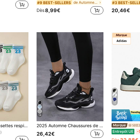
de Automne et hiver Ensembles sweat à capuche et s
#9 BEST-SELLERS
#3 BEST-SELL
8,99€
20,46€
Dès
11
14
10 paires de chaussettes respirantes pour enfants avec motif numérique et en barres parallèles, chaussettes de couleur unie pour l'uniforme scolaire pour garçons et filles
2025 Automne Chaussures de sport respirantes en maille pour femmes grandes tailles, printemps/automne. Chaussures de course super légères avec absorption des chocs, lacets blancs
SHEI
Entrepôt UE
-
)
26,42€
Dès