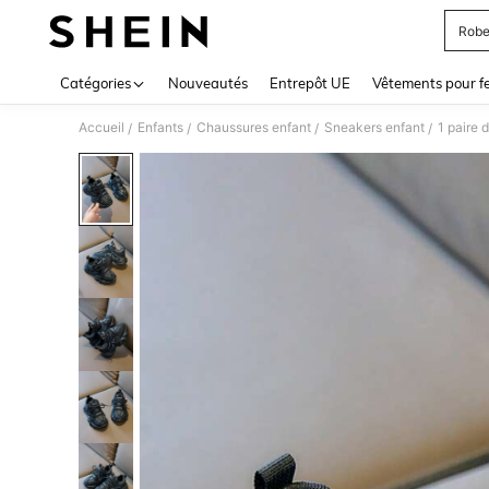
Robe
Use up 
Catégories
Nouveautés
Entrepôt UE
Vêtements pour 
Accueil
Enfants
Chaussures enfant
Sneakers enfant
/
/
/
/