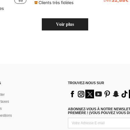
32,88€
Clients très fidèles
les
Voir plus
&
TROUVEZ-NOUS SUR
ter
 taxes
s
ABONNEZ-VOUS À NOTRE NEWSLETT
PREMIÈRE ! (VOUS POUVEZ VOUS 
uestions