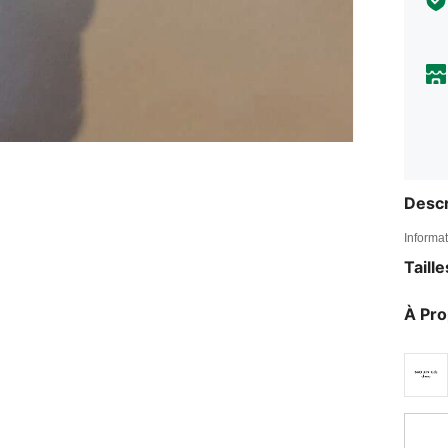
Descr
Informat
Taill
À Pr