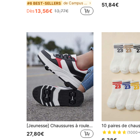
de Campus Chaussures Pour Homme .
#6 BEST-SELLERS
51,84€
13,56€
Dès
13,77€
[Jeunesse] Chaussures à roulettes amovibles, style de rue cool, semelle amortissante en TPR, tige en PU respirante, design de sécurité à lacets, chaussures à roulettes de sport pour garçons et filles de 6 à 18 ans
(1000+
27,80€
6,38€