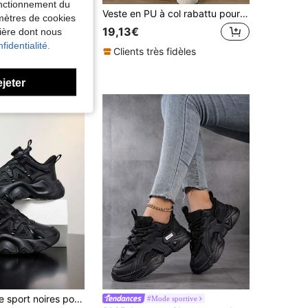
fonctionnement du
Chaussures de sport tissées et respirantes de style de rue pour adolescents, semelle souple antidérapante et confortable, avec boucle rotative, convient pour les activités extérieures des étudiants
Veste en PU à col rabattu pour jeune garçon, manteau en PU moto cool pour jeune garçon, printemps, automne et hiver
amètres de cookies
19,13€
nière dont nous
fidentialité.
Clients très fidèles
ejeter
Chaussures de sport noires pour adolescents, petites chaussures noires, chaussures de sport et de loisirs pour étudiants, chaussures noires pour activités extérieures et école, antidérapantes, durables, chaussures de course adaptées à toutes les saisons
#Mode sportive