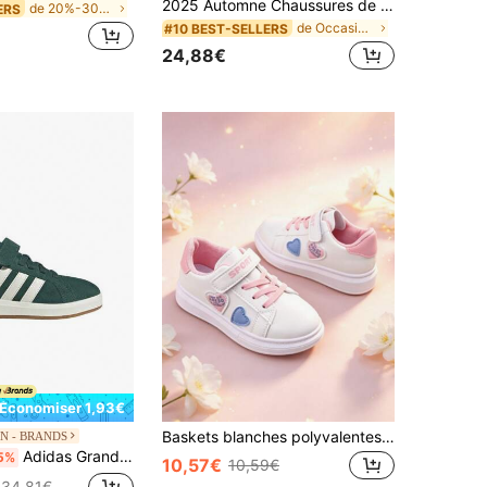
2025 Automne Chaussures de sport casual grande taille pour femmes, confortables, à semelle épaisse, avec rehaussement de la taille, baskets épaisses, chaussures de randonnée et d'entraînement pour l'extérieur
de 20%-30% de réduction Chaussures de sport pour f
ERS
de Occasionnel Baskets femme
#10 BEST-SELLERS
24,88€
Économiser 1,93€
Baskets blanches polyvalentes pour filles en grande taille, chaussures plates décontractées bicolores, baskets mode, il est recommandé d'acheter une taille au-dessus
N - BRANDS
Adidas Grand Court Kids' Sneakers Flexible Rubber Outsole Lightweight School Office Shopping JP5898
5%
10,57€
10,59€
34,81€