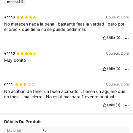
moche
(1)
s***6
Couleur: Doré
No
merecen
nada
la
pena
,
bastante
feas
la
verdad
,
pero
por
el
precik
que
tiene
no
se
puede
pedir
mas
Utile
(0)
v***0
Couleur: Doré
Muy
bonito
Utile
(0)
n***i
Couleur: Doré
No
acaban
de
tener
un
buen
acabado
..
tienen
un
agujero
que
no
toca
..
mal
cierre
.
No
est
á
mal
para
1
evento
puntual
Utile
(0)
Détails Du Produit
Matériel:
Fer