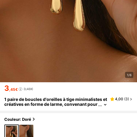
1/6
3
3,48€
,45€
1 paire de boucles d'oreilles à tige minimalistes et
4,00
(
3
)
créatives en forme de larme, convenant pour
un port quotidien
Couleur: Doré