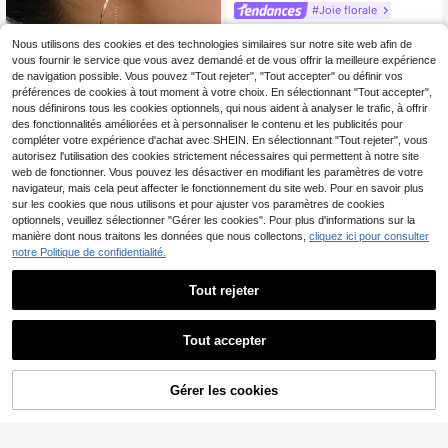
#Joie florale
1 paire de boucles d'oreilles d'été vi
ntage à fleurs en acier inoxydable p
Nous utilisons des cookies et des technologies similaires sur notre site web afin de
6
,80€
laqué or 18K, style bohème, convie
vous fournir le service que vous avez demandé et de vous offrir la meilleure expérience
nt pour le port quotidien et les vaca
de navigation possible. Vous pouvez "Tout rejeter", "Tout accepter" ou définir vos
nces, bijoux de mode occidentale p
préférences de cookies à tout moment à votre choix. En sélectionnant "Tout accepter",
our femmes, cadeau de vacances
nous définirons tous les cookies optionnels, qui nous aident à analyser le trafic, à offrir
des fonctionnalités améliorées et à personnaliser le contenu et les publicités pour
compléter votre expérience d'achat avec SHEIN. En sélectionnant "Tout rejeter", vous
autorisez l'utilisation des cookies strictement nécessaires qui permettent à notre site
web de fonctionner. Vous pouvez les désactiver en modifiant les paramètres de votre
navigateur, mais cela peut affecter le fonctionnement du site web. Pour en savoir plus
sur les cookies que nous utilisons et pour ajuster vos paramètres de cookies
optionnels, veuillez sélectionner "Gérer les cookies". Pour plus d'informations sur la
manière dont nous traitons les données que nous collectons,
cliquez ici pour consulter
notre Politique de confidentialité.
1 paire de boucles d'oreilles minimal
istes à la mode avec un design tors
2
Tout rejeter
,54€
-15%
3,00€
adé en forme de S, avec une fine ch
aîne et des accents de perles. Conv
ient pour les déplacements quotidie
ns et les occasions sociales
Tout accepter
20
AG Jewelry
Gérer les cookies
AJOUTER AU PANIER
1 paire de boucles d'oreilles longue
s sexy et exagérées en alliage doré
3
,53€
avec éclair d'ouragan, feuille torsad
ée, aile de queue de phénix, goutte