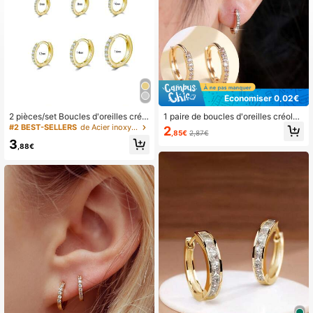
Économiser 0,02€
2 pièces/set Boucles d'oreilles créol
1 paire de boucles d'oreilles créoles
es en acier inoxydable rondes en zir
minimalistes en zirconium cubique,
#2 BEST-SELLERS
de Acier inoxydable Boucles d'oreilles pour femmes
2
,85€
2,87€
cone 6 mm/8 mm/10 mm/12 mm/14
convenant pour les déplacements q
3
mm/16 mm pour femmes et homme
uotidiens et les sorties des femmes
,88€
s, boucles d'oreilles à tige pour hom
me, pendentif or