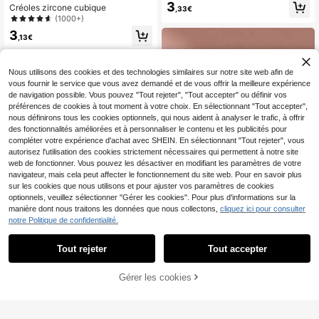
en cuivre avec zirconium, design
3
Créoles zircone cubique
,33€
d'étoile à cinq branches élégant et r
(1000+)
affiné. Cadeau polyvalent pour les f
emmes, la Saint-Valentin, les sortie
3
,13€
s
Nous utilisons des cookies et des technologies similaires sur notre site web afin de
vous fournir le service que vous avez demandé et de vous offrir la meilleure expérience
de navigation possible. Vous pouvez "Tout rejeter", "Tout accepter" ou définir vos
préférences de cookies à tout moment à votre choix. En sélectionnant "Tout accepter",
nous définirons tous les cookies optionnels, qui nous aident à analyser le trafic, à offrir
des fonctionnalités améliorées et à personnaliser le contenu et les publicités pour
compléter votre expérience d'achat avec SHEIN. En sélectionnant "Tout rejeter", vous
autorisez l'utilisation des cookies strictement nécessaires qui permettent à notre site
Afficher les articles similaires en stock dans '
Taille Unique
'
web de fonctionner. Vous pouvez les désactiver en modifiant les paramètres de votre
navigateur, mais cela peut affecter le fonctionnement du site web. Pour en savoir plus
sur les cookies que nous utilisons et pour ajuster vos paramètres de cookies
optionnels, veuillez sélectionner "Gérer les cookies". Pour plus d'informations sur la
manière dont nous traitons les données que nous collectons,
cliquez ici pour consulter
notre Politique de confidentialité.
1 paire de boucles d'oreilles élégant
Tout rejeter
Tout accepter
Désolés, ce produit est épuisé.
es de mode de luxe pour dames à q
5
#2 BEST-SELLERS
de Fantaisie Boucles d'oreilles pendantes pour fem
uatre feuilles de trèfle. Gouttes d'or
2
Créoles zircone cubique
eille délicates convenant pour un p
,95€
-1%
2,98€
Gérer les cookies
EN RUPTURE DE STOCK
ort quotidien
3
,33€