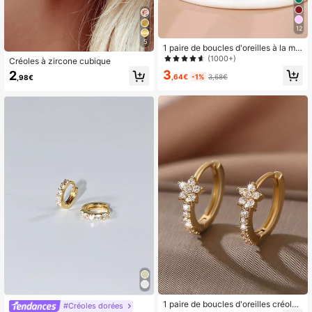
12
5
1 paire de boucles d'oreilles à la mo
de en zirconium cubique, cadeau d
(1000+)
Créoles à zircone cubique
e bijoux pour les femmes lors d'un a
3
2
nniversaire de mariage, d'une fête d
,64€
-1%
3,68€
,98€
e fiançailles, de la Saint-Valentin
1 paire de boucles d'oreilles créoles
#Créoles dorées