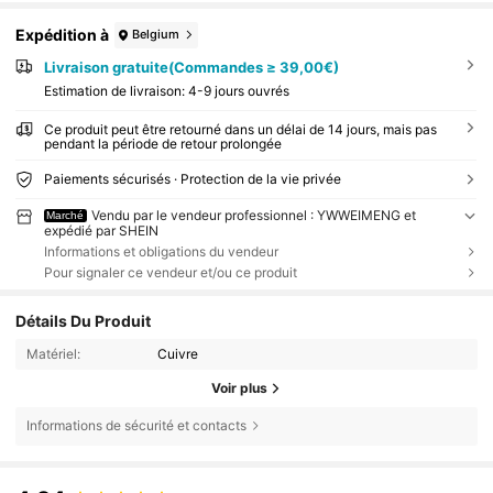
Expédition à
Belgium
Livraison gratuite(Commandes ≥ 39,00€)
Estimation de livraison:
4-9 jours ouvrés
Ce produit peut être retourné dans un délai de 14 jours, mais pas
pendant la période de retour prolongée
Paiements sécurisés · Protection de la vie privée
Vendu par le vendeur professionnel : YWWEIMENG et
Marché
expédié par SHEIN
Informations et obligations du vendeur
Pour signaler ce vendeur et/ou ce produit
Détails Du Produit
Matériel:
Cuivre
Voir plus
Informations de sécurité et contacts