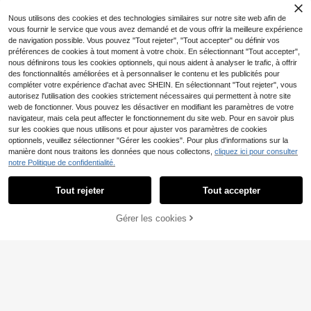
un port quotidien, cadeau idéal pour
la Saint-Valentin, boucles d'oreilles
Nous utilisons des cookies et des technologies similaires sur notre site web afin de
élégantes pour femmes, ensemble d
e boucles d'oreilles pour femmes, b
vous fournir le service que vous avez demandé et de vous offrir la meilleure expérience
oucles d'oreilles élégantes pour fem
de navigation possible. Vous pouvez "Tout rejeter", "Tout accepter" ou définir vos
mes (expédition aléatoire)
préférences de cookies à tout moment à votre choix. En sélectionnant "Tout accepter",
nous définirons tous les cookies optionnels, qui nous aident à analyser le trafic, à offrir
des fonctionnalités améliorées et à personnaliser le contenu et les publicités pour
compléter votre expérience d'achat avec SHEIN. En sélectionnant "Tout rejeter", vous
6
autorisez l'utilisation des cookies strictement nécessaires qui permettent à notre site
1 paire Boucles d'oreilles rétro élég
1 paire de boucles d'oreilles à tige s
web de fonctionner. Vous pouvez les désactiver en modifiant les paramètres de votre
antes pour femmes avec pendentif
#3 BEST-SELLERS
de Alliage de fer Boucles d'oreilles pour femmes
tyle rétro hongkongais en forme de
#1 BEST-SELLERS
de Blanc Boucles d'oreilles pour femmes
navigateur, mais cela peut affecter le fonctionnement du site web. Pour en savoir plus
ovale texturé géométrique incrusté
fleurs de hibiscus rouges émaillées
(1000+)
sur les cookies que nous utilisons et pour ajuster vos paramètres de cookies
(1000+)
de perle elliptique
à la mode. Accessoires de boucles
3
optionnels, veuillez sélectionner "Gérer les cookies". Pour plus d'informations sur la
2
,68€
d'oreilles florales polyvalentes
Dès
,85€
manière dont nous traitons les données que nous collectons,
cliquez ici pour consulter
notre Politique de confidentialité.
Afficher les articles similaires en stock
26
Voir tout
30 paires de boucles d'oreilles à fle
Tout rejeter
Tout accepter
Désolés, ce produit est épuisé.
5
urs, nœuds et cœurs en métal et pe
,08€
rle pour femmes, design simple et él
LORYLIN
égant. Idéal pour les sorties, les cad
Gérer les cookies
EN RUPTURE DE STOCK
eaux de la Saint-Valentin, pour ma
1 paire de boucles d'oreilles pendan
4
man ou la fête des mères
tes verticales pour femmes, style vi
,18€
ntage européen et américain, en mé
tal avec nœud infini entrelacé, dou
ble dégradé de taille, boules rondes
noires unies brillantes, perles ronde
s noires brillantes à double couche,
boucles d'oreilles lourdes, convient
pour les vacances, les banquets et l