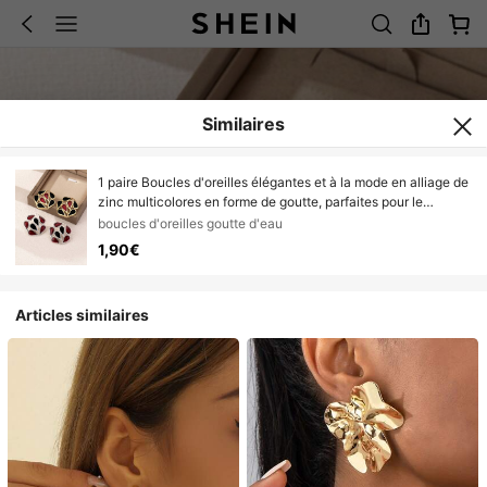
Similaires
1 paire Boucles d'oreilles élégantes et à la mode en alliage de
zinc multicolores en forme de goutte, parfaites pour le
quotidien, les fêtes, les occasions décontractées et les
boucles d'oreilles goutte d'eau
vacances.
1,90€
Articles similaires