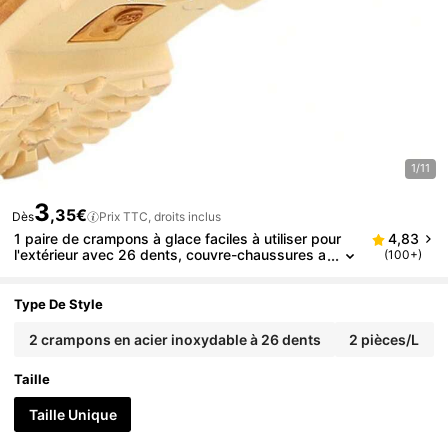
1/11
3
,35€
Dès
Prix TTC, droits inclus
1 paire de crampons à glace faciles à utiliser pour
4,83
l'extérieur avec 26 dents, couvre-chaussures a
(100+)
nti-dérapants pour la neige, avec boucle et cro
chet, crampons à glace en acier inoxydable, disponi
bles en plusieurs tailles
Type De Style
2 crampons en acier inoxydable à 26 dents
2 pièces/L
Taille
Taille Unique