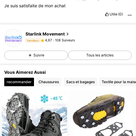
Je
suis
satisfaite
de
mon
achat
Utile
(0)
Starlink Movement
108 Suiveurs
4,67
Vendeur
m***a
est en train de naviguer
108 Suiveurs
4,67
Suivre
Tous les articles
Vous Aimerez Aussi
recommander
Chaussures
Sacs et bagages
Textile pour la mais