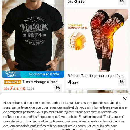
3
Dès
,38€
e jet, accessoire de robinet d'évier,
convient pour le lavage du visage, l
e rinçage et la station de lavage de
s yeux (filetage intérieur 55/64 pou
ces, adaptateur inclus)
Économiser 0,12€
Réchauffeur de genou en genièvre
épaissi et allongé, protecteurs de pi
4
T-shirt vintage à imprim
Entrepôt UE
,44€
ed et de jambe tricotés. Convient p
é graphique de 1974, en coton de h
7
our le yoga, les sports à domicile et
Dès
,11€
-1%
7,23€
aute qualité, col rond, coupe confor
la protection des jambes pendant la
table, style décontracté
fitness (paquet unique). Accessoire
s de gym, support pour les genoux
Nous utilisons des cookies et des technologies similaires sur notre site web afin de
vous fournir le service que vous avez demandé et de vous offrir la meilleure expérience
de navigation possible. Vous pouvez "Tout rejeter", "Tout accepter" ou définir vos
préférences de cookies à tout moment à votre choix. En sélectionnant "Tout accepter",
nous définirons tous les cookies optionnels, qui nous aident à analyser le trafic, à offrir
des fonctionnalités améliorées et à personnaliser le contenu et les publicités pour