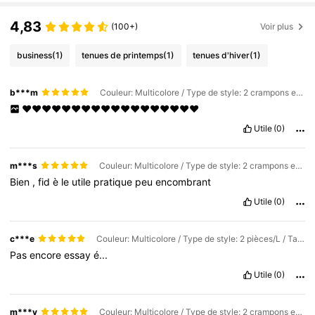
4,83
(100+)
Voir plus
business
(1)
tenues de printemps
(1)
tenues d'hiver
(1)
b***m
Couleur: Multicolore / Type de style: 2 crampons en acier inoxydable à 26 dents / Taille: Taille Unique
❤️❤️❤️❤️❤️❤️❤️❤️❤️❤️❤️❤️❤️❤️❤️❤️❤️❤️
Utile
(0)
m***s
Couleur: Multicolore / Type de style: 2 crampons en acier inoxydable à 26 dents / Taille: Taille Unique
Bien
,
fid
è
le
utile
pratique
peu
encombrant
Utile
(0)
c***e
Couleur: Multicolore / Type de style: 2 pièces/L / Taille: Taille Unique
Pas
encore
essay
é...
Utile
(0)
m***v
Couleur: Multicolore / Type de style: 2 crampons en acier inoxydable à 26 dents / Taille: Taille Unique