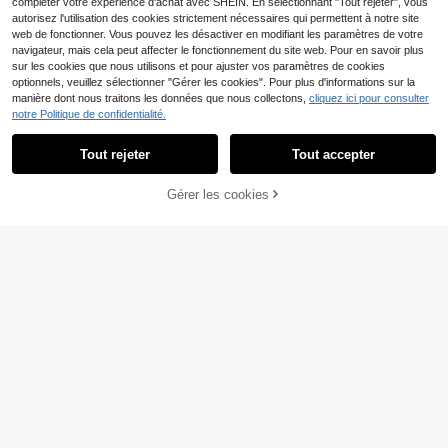
compléter votre expérience d'achat avec SHEIN. En sélectionnant "Tout rejeter", vous
autorisez l'utilisation des cookies strictement nécessaires qui permettent à notre site
web de fonctionner. Vous pouvez les désactiver en modifiant les paramètres de votre
navigateur, mais cela peut affecter le fonctionnement du site web. Pour en savoir plus
sur les cookies que nous utilisons et pour ajuster vos paramètres de cookies
optionnels, veuillez sélectionner "Gérer les cookies". Pour plus d'informations sur la
manière dont nous traitons les données que nous collectons,
cliquez ici pour consulter
notre Politique de confidentialité.
Tout rejeter
Tout accepter
Béquille épaisse en aluminium légèr
e et multifonctionnelle, convenant p
15
1/2 pièces Ensemble de sac de cou
,72€
our la randonnée, les adolescents e
Gérer les cookies
AJOUTER AU PANIER
chage d'urgence pour voiture, com
2
t les personnes âgées.
Dès
,65€
prend sac de couchage isolé + sac
à cordon + sifflet, couverture de sur
vie d'urgence pour l'extérieur, sac
d'isolation thermique en film de poly
ester, équipement d'extérieur portab
le et léger, kit de survie imperméabl
e et coupe-vent, parfait pour la ran
donnée, le camping, l'alpinisme, les
voyages, les urgences en voiture, le
s aventures en plein air, les accesso
ires de sauvetage de survie
Coussin de repose-bras de voiture r