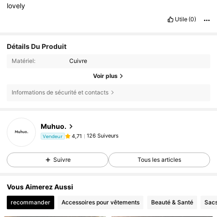
lovely
Utile
(0)
Détails Du Produit
Matériel:
Cuivre
Voir plus
Informations de sécurité et contacts
Muhuo.
126 Suiveurs
4,71
Vendeur
Suivre
Tous les articles
Vous Aimerez Aussi
recommander
Accessoires pour vêtements
Beauté & Santé
Sacs