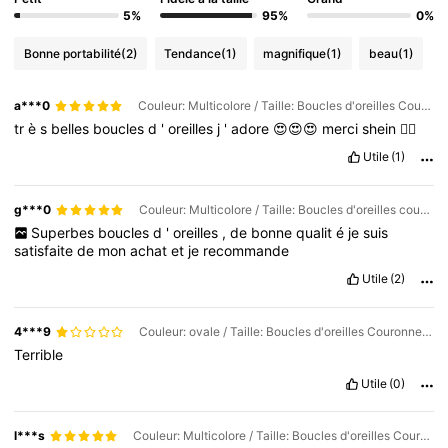
5%
95%
0%
Bonne portabilité
(2)
Tendance
(1)
magnifique
(1)
beau
(1)
a***0
Couleur: Multicolore / Taille: Boucles d'oreilles Couronne d'or
tr
è
s
belles
boucles
d
'
oreilles
j
'
adore
😍😍😍
merci
shein
👍🏾
Utile
(1)
g***0
Couleur: Multicolore / Taille: Boucles d'oreilles couronne en argent
Superbes
boucles
d
'
oreilles
,
de
bonne
qualit
é
je
suis
satisfaite
de
mon
achat
et
je
recommande
Utile
(2)
4***9
Couleur: ovale / Taille: Boucles d'oreilles Couronne d'or
Terrible
Utile
(0)
l***s
Couleur: Multicolore / Taille: Boucles d'oreilles Couronne d'or