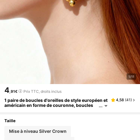
1/11
4
,91€
Prix TTC, droits inclus
1 paire de boucles d'oreilles de style européen et
4,58
(
41
)
américain en forme de couronne, boucles
d'oreilles légères et creuses avec une éléga
nte vibration
Taille
Mise à niveau Silver Crown