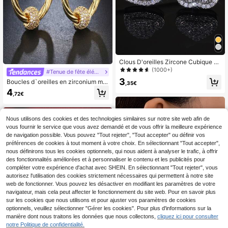
Clous D'oreilles Zircone Cubique C
œur Pour Femme Pour Fête banque
(1000+)
#Tenue de fête élégante
t Mariage
3
Boucles d`oreilles en zirconium mic
,35€
ro-incrusté avec pendentif à boule
4
,72€
en diamant torsadé, bijoux de style I
NS, lumière de luxe et très chic. Bou
cles d`oreilles rondes en zircone su
per étincelantes, style froid et acce
Nous utilisons des cookies et des technologies similaires sur notre site web afin de
ssoires personnalisés.
vous fournir le service que vous avez demandé et de vous offrir la meilleure expérience
de navigation possible. Vous pouvez "Tout rejeter", "Tout accepter" ou définir vos
préférences de cookies à tout moment à votre choix. En sélectionnant "Tout accepter",
nous définirons tous les cookies optionnels, qui nous aident à analyser le trafic, à offrir
des fonctionnalités améliorées et à personnaliser le contenu et les publicités pour
compléter votre expérience d'achat avec SHEIN. En sélectionnant "Tout rejeter", vous
autorisez l'utilisation des cookies strictement nécessaires qui permettent à notre site
web de fonctionner. Vous pouvez les désactiver en modifiant les paramètres de votre
navigateur, mais cela peut affecter le fonctionnement du site web. Pour en savoir plus
sur les cookies que nous utilisons et pour ajuster vos paramètres de cookies
optionnels, veuillez sélectionner "Gérer les cookies". Pour plus d'informations sur la
manière dont nous traitons les données que nous collectons,
cliquez ici pour consulter
Boucles d'oreilles florales vintage pl
notre Politique de confidentialité.